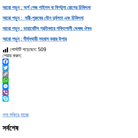
আরো পড়ুন : অর্শ গেজ পাইলস বা ফিস্টুলা রোগের চিকিৎসা
আরো পড়ুন : নারী-পুরুষের যৌন দুর্বলতা এবং চিকিৎসা
আরো পড়ুন : ডায়াবেটিস প্রতিকারে শক্তিশালী ভেষজ ঔষধ
আরো পড়ুন : দীর্ঘস্থায়ী সহবাস করার উপায়
পোস্টটি পড়েছেন:
509
শেয়ার করুন:
Facebook
Twitter
Copy
Link
WhatsApp
Messenger
Viber
Skype
গলা শুকিয়ে যাচ্ছে
সর্বশেষ