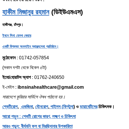
হাকীম মিজানুর রহমান
(ডিইউএমএস)
হাজীগঞ্জ, চাঁদপুর।
ইবনে সিনা হেলথ কেয়ার
একটি বিশ্বস্ত অনলাইন স্বাস্থ্যসেবা প্রতিষ্ঠান।
মুঠোফোন
: 01742-057854
(সকাল দশটা থেকে বিকেল ৫টা)
ইমো/হোয়াটস অ্যাপ
: 01762-240650
ই-মেইল :
ibnsinahealthcare@gmail.com
সারাদেশে কুরিয়ার সার্ভিসে ঔষধ পাঠানো হয়।
শ্বেতীরোগ
,
একজিমা
,
যৌনরোগ
,
পাইলস (ফিস্টুলা
) ও
ডায়াবেটিসের
চিকিৎসক।
আরো পড়ুন : শ্বেতী রোগের কারণ, লক্ষ্মণ ও চিকিৎসা
আরও পড়ুন: বীর্যমনি ফল বা মিরছিদানার উপকারিতা