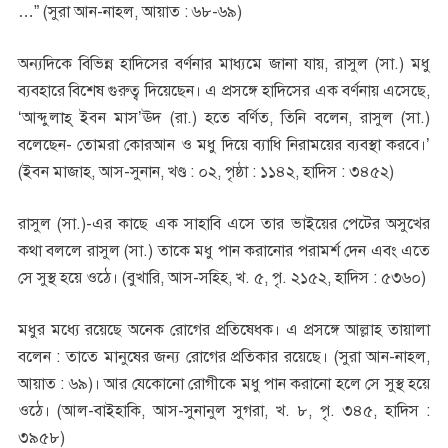
…” (সুরা আন-নাহল, আয়াত : ৬৮-৬৯)
অন্যদিকে বিভিন্ন হাদিসের বর্ণনার মাধ্যমে জানা যায়, রাসুল (সা.) মধু
ব্যবহারে বিশেষ গুরুত্ব দিয়েছেন। এ প্রসঙ্গে হাদিসের এক বর্ণনায় এসেছে,
‘আব্দুলাহ্ ইব্ন মাস’ঊদ (রা.) হতে বর্ণিত, তিনি বলেন, রাসুল (সা.)
বলেছেন- তোমরা কোরআন ও মধু দিয়ে ব্যাধি নিরাময়ের ব্যবস্থা করবে।’
(ইব্ন মাজাহ, আস-সুনান, খণ্ড : ০২, পৃষ্ঠা : ১১৪২, হাদিস : ৩৪৫২)
রাসুল (সা.)-এর কাছে এক সাহাবি এসে তার ভাইয়ের পেটের অসুখের
কথা বললে রাসুল (সা.) তাকে মধু পান করানোর পরামর্শ দেন এবং এতে
সে সুস্থ হয়ে ওঠে। (বুখারি, আস-সহিহ, খ. ৫, পৃ. ২১৫২, হাদিস : ৫৩৬০)
মধুর মধ্যে রয়েছে অনেক রোগের প্রতিষেধক। এ প্রসঙ্গে আল্লাহ তায়ালা
বলেন : তাতে মানুষের জন্য রোগের প্রতিকার রয়েছে। (সুরা আন-নাহল,
আয়াত : ৬৯)। আর যেকোনো রোগীকে মধু পান করানো হলে সে সুস্থ হয়ে
ওঠে। (আল-বাইহাকি, আস-সুনানুল সুগরা, খ. ৮, পৃ. ৩৪৫, হাদিস :
৩৯৫৮)