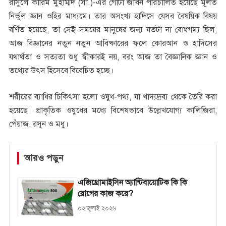
রাসুলে কারিম মুহাম্মদ (সা.)-এর গোটা জীবন পরিচালিত হয়েছে মূলত
নির্ভুল জ্ঞান ওহির মাধ্যমে। তার অসংখ্য হাদিসে যেসব বৈষয়িক বিষয়
বর্ণিত হয়েছে, তা সেই সময়ের মানুষের জন্য যতটা না বোধগম্য ছিল,
আজ বিজ্ঞানের নতুন নতুন আবিষ্কারের ফলে কোরআন ও হাদিসের
যথার্থতা ও সত্যতা শুধু স্বীকারই নয়, বরং আজ তা বৈজ্ঞানিক জ্ঞান ও
তথ্যের উৎস হিসেবে বিবেচিত হচ্ছে।
শরীরের ব্যাধির চিকিৎসা হলো ওষুধ-পথ্য, যা খাদ্যদ্রব্য থেকে তৈরি করা
হয়েছে। প্রাকৃতিক ওষুধের মধ্যে বিশেষভাবে উল্লেখযোগ্য কালিজিরা,
পেঁয়াজ, রসুন ও মধু।
আরও পড়ুন
এজিথ্রোমাইসিন অ্যান্টিবায়োটিক কি কি
রোগের কাজ করে?
০২ জুলাই ২০২৬