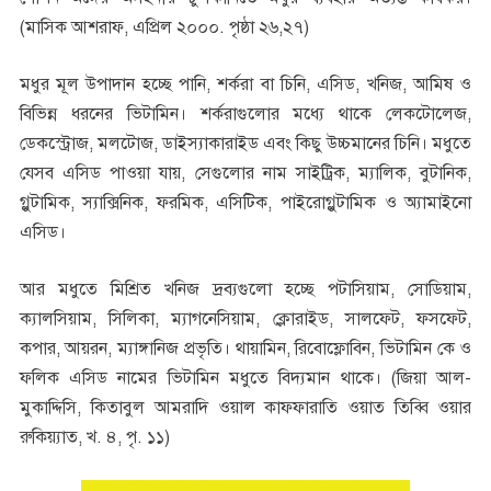
(মাসিক আশরাফ, এপ্রিল ২০০০. পৃষ্ঠা ২৬,২৭)
মধুর মূল উপাদান হচ্ছে পানি, শর্করা বা চিনি, এসিড, খনিজ, আমিষ ও
বিভিন্ন ধরনের ভিটামিন। শর্করাগুলোর মধ্যে থাকে লেকটোলেজ,
ডেকস্ট্রোজ, মলটোজ, ডাইস্যাকারাইড এবং কিছু উচ্চমানের চিনি। মধুতে
যেসব এসিড পাওয়া যায়, সেগুলোর নাম সাইট্রিক, ম্যালিক, বুটানিক,
গ্লুটামিক, স্যাক্সিনিক, ফরমিক, এসিটিক, পাইরোগ্লুটামিক ও অ্যামাইনো
এসিড।
আর মধুতে মিশ্রিত খনিজ দ্রব্যগুলো হচ্ছে পটাসিয়াম, সোডিয়াম,
ক্যালসিয়াম, সিলিকা, ম্যাগনেসিয়াম, ক্লোরাইড, সালফেট, ফসফেট,
কপার, আয়রন, ম্যাঙ্গানিজ প্রভৃতি। থায়ামিন, রিবোফ্লোবিন, ভিটামিন কে ও
ফলিক এসিড নামের ভিটামিন মধুতে বিদ্যমান থাকে। (জিয়া আল-
মুকাদ্দিসি, কিতাবুল আমরাদি ওয়াল কাফফারাতি ওয়াত তিব্বি ওয়ার
রুকিয়্যাত, খ. ৪, পৃ. ১১)