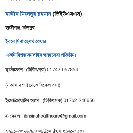
হাকীম মিজানুর রহমান
(ডিইউএমএস)
হাজীগঞ্জ, চাঁদপুর।
ইবনে সিনা হেলথ কেয়ার
একটি বিশ্বস্ত অনলাইন স্বাস্থ্যসেবা প্রতিষ্ঠান।
মুঠোফোন
: (
চিকিৎসক)
01742-057854
(সকাল দশটা থেকে বিকেল ৫টা)
ইমো/হোয়াটস অ্যাপ
: (
চিকিৎসক)
01762-240650
ই-মেইল :
ibnsinahealthcare@gmail.com
সারাদেশে কুরিয়ার সার্ভিসে ঔষধ পাঠানো হয়।