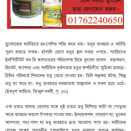
গ্লুকোজের ঘাটতিতে হৃৎপেশির শক্তি কমে যায়। মধুর ব্যবহার এ ঘাটতি
পূরণ করতে সক্ষম। হাঁপানি রোগে মধুর স্থান সবার ওপরে। প্যারিসের
ইনস্টিটিউট অব বি কালচারের পরিচালক রিমে কুভেন বলেন : রক্তক্ষরণ,
রিকেট, ক্যান্সার এবং শারীরিক দুর্বলতায় মধুর অপরিসীম ভূমিকা রয়েছে।
চিনির পরিবর্তে শিশুদের মধু খেতে দেওয়া হয়। চিনি দন্তক্ষয় ঘটায়, কিন্তু
মধু তা করে না। মধু ব্যবহারে নবজাতক স্বাস্থ্যবান ও সবল হয়ে ওঠে।
(ইবনুল কায়্যিম, তিব্বুন নববী, পৃ. ৫৬)
এক চামচ বাদাম তেলের সঙ্গে দুই চামচ মধু মিশিয়ে কাটা বা পোড়ার
ক্ষতে ব্যবহার করলে উপকার পাওয়া যায়। ইনফেকশন, সাধারণ ঘা, ত্বকের
আলসার, পচা-গলা ঘা মধু ব্যবহারে দ্রুত আরোগ্য লাভ হয়। নারীদের
গোপন অঙ্গের অসহনীয় চুলকানিতে মধুর ব্যবহার অত্যন্ত কার্যকর।