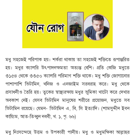
মধু সহজেই পরিপাক হয়। শর্করা থাকায় তা সহজেই শক্তিতে রূপান্তরিত
হয়। মধুর ক্যালরি উৎপাদনক্ষমতা অত্যন্ত বেশি। প্রতি কেজি মধুতে
৩১৫৪ থেকে ৩৩৫০ ক্যালরি পরিমাণ শক্তি থাকে। মধু শক্তি জোগানোর
পাশাপাশি ভিটামিন, খনিজ ও এনজাইম সরবরাহ করে। মধু থেকে
প্রসাধনীও তৈরি হয়। ত্বকের স্বাস্থ্যরক্ষায় মধুর ভূমিকা খাটো করে দেখার
অবকাশ নেই। যেসব ভিটামিন মানুষের শরীরে প্রয়োজন, মধুতে সব
ভিটামিন রয়েছে। যেমন- ভিটামিন এ, বি, সি ইত্যাদি। (শামসুদ্দীন ইব্ন
কায়্যিম, আত-তিব্বুন নববী, খ. ১, পৃ. ৬৬)
মধু নিঃসন্দেহে উত্তম ও উপকারী পানীয়। মধু ও মধুমক্ষিকা আল্লাহর