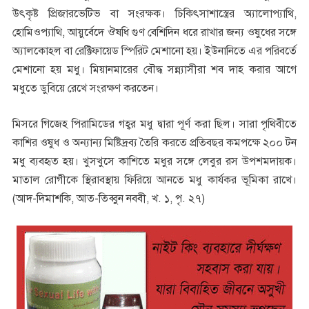
উৎকৃষ্ট প্রিজারভেটিভ বা সংরক্ষক। চিকিৎসাশাস্ত্রের অ্যালোপ্যাথি,
হোমিওপ্যাথি, আয়ুর্বেদে ঔষধি গুণ বেশিদিন ধরে রাখার জন্য ওষুধের সঙ্গে
অ্যালকোহল বা রেক্টিফায়েড স্পিরিট মেশানো হয়। ইউনানিতে এর পরিবর্তে
মেশানো হয় মধু। মিয়ানমারের বৌদ্ধ সন্ন্যাসীরা শব দাহ করার আগে
মধুতে ডুবিয়ে রেখে সংরক্ষণ করতেন।
মিসরে গিজেহ পিরামিডের গহ্বর মধু দ্বারা পূর্ণ করা ছিল। সারা পৃথিবীতে
কাশির ওষুধ ও অন্যান্য মিষ্টিদ্রব্য তৈরি করতে প্রতিবছর কমপক্ষে ২০০ টন
মধু ব্যবহৃত হয়। খুসখুসে কাশিতে মধুর সঙ্গে লেবুর রস উপশমদায়ক।
মাতাল রোগীকে স্থিরাবস্থায় ফিরিয়ে আনতে মধু কার্যকর ভূমিকা রাখে।
(আদ-দিমাশকি, আত-তিব্বুন নববী, খ. ১, পৃ. ২৭)