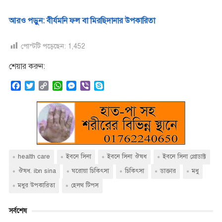
আরও পড়ুন: বীর্যমনি ফল বা মিরছিদানার উপকারিতা
পোস্টটি পড়েছেন:
1,452
শেয়ার করুন:
F
T
C
W
M
V
S
a
w
o
h
e
i
k
c
i
p
a
s
b
y
e
t
y
t
s
e
p
b
t
L
s
e
r
e
o
e
i
A
n
o
r
n
p
g
k
k
p
e
health care
ইবনে সিনা
ইবনে সিনা ঔষধ
ইবনে সিনা প্রোডাক্ট
r
ঔষধ. ibn sina
ঘরোয়া চিকিৎসা
চিকিৎসা
ডাক্তার
মধু
মধুর উপকারিতা
হেলথ টিপস
সর্বশেষ