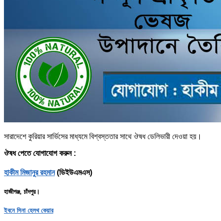
সারাদেশে কুরিয়ার সার্ভিসের মাধ্যমে বিশ্বস্ততার সাথে ঔষধ ডেলিভারী দেওয়া হয়।
ঔষধ পেতে যোগাযোগ করুন :
হাকীম মিজানুর রহমান
(ডিইউএমএস)
হাজীগঞ্জ, চাঁদপুর।
ইবনে সিনা হেলথ কেয়ার