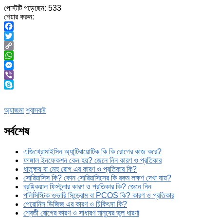
পোস্টটি পড়েছেন:
533
শেয়ার করুন:
Facebook
Twitter
Copy
Link
WhatsApp
Messenger
Viber
Skype
অ্যাজমা
শ্বাসকষ্ট
সর্বশেষ
এজিথ্রোমাইসিন অ্যান্টিবায়োটিক কি কি রোগের কাজ করে?
ফাঙ্গাল ইনফেকশন কেন হয়? জেনে নিন কারণ ও প্রতিকার
ধাতুক্ষয় বা মেহ রোগ এর কারণ ও প্রতিকার কি?
সোরিয়াসিস কি? কোন সোরিয়াসিসের কি রকম লক্ষণ দেখা যায়?
ব্রঙ্কিয়াল ফিস্টুলার কারণ ও প্রতিকার কি? জেনে নিন
পলিসিস্টিক ওভারি সিন্ড্রোম বা PCOS কি? কারণ ও প্রতিকার
পেরোনিস ডিজিজ এর কারণ ও চিকিৎসা কি?
শ্বেতী রোগের কারণ ও সাধারণ মানুষের ভুল ধারণা