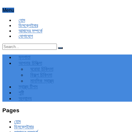
Menu
হোম
ডিসক্লেইমার
আমাদের সম্পর্কে
যোগাযোগ
মূলপাতা
আপনার চিকিত্‍সা
ঘরোয়া চিকিৎসা
বিকল্প চিকিৎসা
মানসিক স্বাস্থ্য
স্বাস্থ্য টিপস
পুষ্টি
অন্যান্য
Pages
হোম
ডিসক্লেইমার