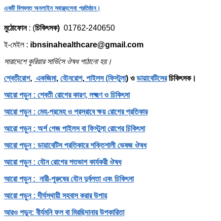
একটি বিশ্বস্ত অনলাইন স্বাস্থ্যসেবা প্রতিষ্ঠান।
মুঠোফোন
: (
চিকিৎসক)
01762-240650
ই-মেইল :
ibnsinahealthcare@gmail.com
সারাদেশে কুরিয়ার সার্ভিসে ঔষধ পাঠানো হয়।
শ্বেতীরোগ
,
একজিমা
,
যৌনরোগ
,
পাইলস (ফিস্টুলা
) ও
ডায়াবেটিসের
চিকিৎসক।
আরো পড়ুন : শ্বেতী রোগের কারণ, লক্ষ্মণ ও চিকিৎসা
আরো পড়ুন : মেহ-প্রমেহ ও প্রস্রাবে ক্ষয় রোগের প্রতিকার
আরো পড়ুন : অর্শ গেজ পাইলস বা ফিস্টুলা রোগের চিকিৎসা
আরো পড়ুন : ডায়াবেটিস প্রতিকারে শক্তিশালী ভেষজ ঔষধ
আরো পড়ুন : যৌন রোগের শতভাগ কার্যকরী ঔষধ
আরো পড়ুন : নারী-পুরুষের যৌন দুর্বলতা এবং চিকিৎসা
আরো পড়ুন : দীর্ঘস্থায়ী সহবাস করার উপায়
আরও পড়ুন: বীর্যমনি ফল বা মিরছিদানার উপকারিতা