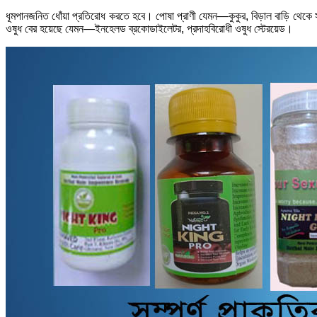
ধূমপানজনিত ধোঁয়া প্রতিরোধ করতে হবে। পোষা প্রাণী যেমন—কুকুর, বিড়াল বাড়ি থেকে স
ওষুধ বের হয়েছে যেমন—ইনহেলড ব্রকোডাইলেটর, প্রদাহবিরোধী ওষুধ স্টেরয়েড।