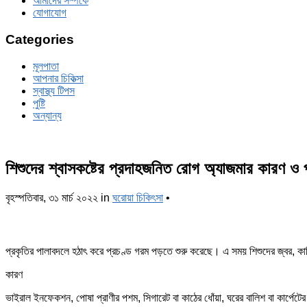
আমাদের সম্পর্কে
যোগাযোগ
Categories
মূলপাতা
আপনার চিকিত্‍সা
স্বাস্থ্য টিপস
পুষ্টি
অন্যান্য
শিশুদের শ্বাসকষ্টের প্রদাহজনিত রোগ অ্যাজমার কারণ ও 
বৃহস্পতিবার, ৩১ মার্চ ২০২২
in
ঘরোয়া চিকিৎসা
•
প্রকৃতির পালাবদলে হঠাৎ করে প্রচণ্ড গরম পড়তে শুরু করেছে। এ সময় শিশুদের জ্বর, কা
কারণ
ভাইরাল ইনফেকশন, পোষা প্রাণীর পশম, সিগারেট বা কাঠের ধোঁয়া, ঘরের বালিশ বা কার্পেটের ধ