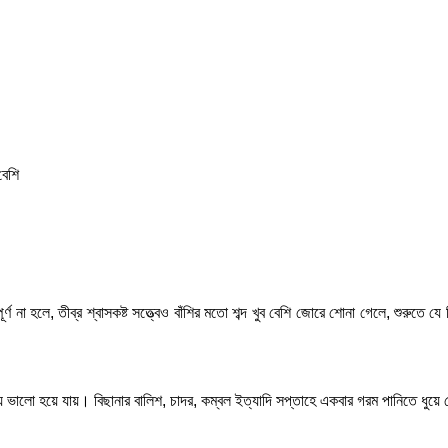
বেশি
র্ণ না হলে, তীব্র শ্বাসকষ্ট সত্ত্বেও বাঁশির মতো শব্দ খুব বেশি জোরে শোনা গেলে, শুরু
ে ভালো হয়ে যায়। বিছানার বালিশ, চাদর, কম্বল ইত্যাদি সপ্তাহে একবার গরম পানিতে ধুয়ে র