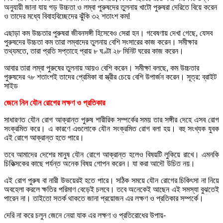
অনুযায়ী জানা যায় গড় উচ্চতা ও লম্বা পুরুষদের তুলনায় খাটো পুরুষরা দেরিতে বিয়ে করেন
ও তাদের মধ্যে বিবাহবিচ্ছেদের ঝুঁকি ৩২ শতাংশ কম!
এছাড়া কম উচ্চতার পুরুষরা জীবনসঙ্গী হিসেবেও সেরা হন। গবেষণায় দেখা গেছে, যেসব
পুরুষদের উচ্চতা কম তারা লম্বাদের তুলনায় বেশি সংসারের কাজ করেন। সমীক্ষার
তথ্যমতে, তারা প্রতি সপ্তাহে প্রায় ৮ ঘণ্টা ২৮ মিনিট ঘরের কাজ করেন।
আবার তারা লম্বা পুরুষের তুলনায় আয়ও বেশি করেন। সমীক্ষা বলছে, কম উচ্চতার
পুরুষদের ৭৮ শতাংশই তাদের প্রেমিকা বা স্ত্রীর চেয়ে বেশি উপার্জন করেন। সূত্র: ব্রাইট
সাইড
জেনে নিন যৌন রোগের লক্ষণ ও প্রতিকার
সাধারণত যৌন রোগ আক্রান্ত পুরুষ শারীরিক সম্পর্কের সময় তার সঙ্গীর দেহে এসব রোগ
সংক্রমিত করে। এ কারণে এগুলোকে যৌন সংক্রমিত রোগ বলা হয়। বহু সংখ্যক যুবক
এই রোগে আক্রান্ত হতে পারে।
তবে আমাদের দেশের মানুষ যৌন রোগে আক্রান্ত হলেও বিষয়টি লুকিয়ে রাখে। এমনকি
চিকিত্সকের কাছে পর্যন্ত অনেক বিষয় গোপন করেন। যা করা আদৌ উচিত নয়।
এই রোগ পুরুষ বা নারী উভয়েরই হতে পারে। সঠিক সময়ে যৌন রোগের চিকিৎসা না নিয়ে
অবহেলা করলে ক্ষতির পরিমাণ বেড়েই চলবে। তবে অনেকেই আছেন এই সমস্যা বুঝতেই
পারেন না। তাইতো সতর্ক থাকতে জানা প্রয়োজন এর লক্ষণ ও প্রতিকার সম্পর্কে।
দেরি না করে চলুন জেনে নেয়া যাক এর লক্ষণ ও প্রতিরোধের উপায়-