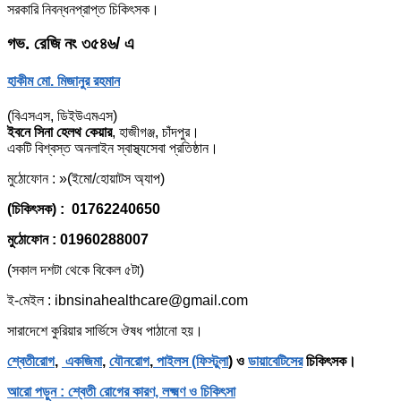
সরকারি নিবন্ধনপ্রাপ্ত চিকিৎসক।
গভ. রেজি নং ৩৫৪৬/ এ
হাকীম মো. মিজানুর রহমান
(বিএসএস, ডিইউএমএস)
ইবনে সিনা হেলথ কেয়ার
, হাজীগঞ্জ, চাঁদপুর।
একটি বিশ্বস্ত অনলাইন স্বাস্থ্যসেবা প্রতিষ্ঠান।
মুঠোফোন : »(ইমো/হোয়াটস অ্যাপ)
(চিকিৎসক) : 01762240650
মুঠোফোন : 01960288007
(সকাল দশটা থেকে বিকেল ৫টা)
ই-মেইল : ibnsinahealthcare@gmail.com
সারাদেশে কুরিয়ার সার্ভিসে ঔষধ পাঠানো হয়।
শ্বেতীরোগ
,
একজিমা
,
যৌনরোগ
,
পাইলস (ফিস্টুলা
) ও
ডায়াবেটিসের
চিকিৎসক।
আরো পড়ুন : শ্বেতী রোগের কারণ, লক্ষ্মণ ও চিকিৎসা