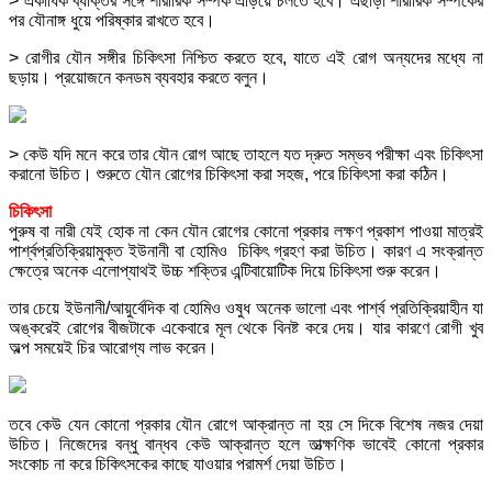
> একাধিক ব্যক্তির সঙ্গে শারীরিক সম্পর্ক এড়িয়ে চলতে হবে। এছাড়া শারীরিক সম্পর্কের
পর যৌনাঙ্গ ধুয়ে পরিষ্কার রাখতে হবে।
> রোগীর যৌন সঙ্গীর চিকিৎসা নিশ্চিত করতে হবে, যাতে এই রোগ অন্যদের মধ্যে না
ছড়ায়। প্রয়োজনে কনডম ব্যবহার করতে বলুন।
> কেউ যদি মনে করে তার যৌন রোগ আছে তাহলে যত দ্রুত সম্ভব পরীক্ষা এবং চিকিৎসা
করানো উচিত। শুরুতে যৌন রোগের চিকিৎসা করা সহজ, পরে চিকিৎসা করা কঠিন।
চিকিৎসা
পুরুষ বা নারী যেই হোক না কেন যৌন রোগের কোনো প্রকার লক্ষণ প্রকাশ পাওয়া মাত্রই
পার্শ্বপ্রতিক্রিয়ামুক্ত ইউনানী বা হোমিও চিকিৎ গ্রহণ করা উচিত। কারণ এ সংক্রান্ত
ক্ষেত্রে অনেক এলোপ্যাথই উচ্চ শক্তির এন্টিবায়োটিক দিয়ে চিকিৎসা শুরু করেন।
তার চেয়ে ইউনানী/আয়ুর্বেদিক বা হোমিও ওষুধ অনেক ভালো এবং পার্শ্ব প্রতিক্রিয়াহীন যা
অঙ্করেই রোগের বীজটাকে একেবারে মূল থেকে বিনষ্ট করে দেয়। যার কারণে রোগী খুব
অল্প সময়েই চির আরোগ্য লাভ করেন।
তবে কেউ যেন কোনো প্রকার যৌন রোগে আক্রান্ত না হয় সে দিকে বিশেষ নজর দেয়া
উচিত। নিজেদের বন্ধু বান্ধব কেউ আক্রান্ত হলে তাত্ক্ষণিক ভাবেই কোনো প্রকার
সংকোচ না করে চিকিৎসকের কাছে যাওয়ার পরামর্শ দেয়া উচিত।