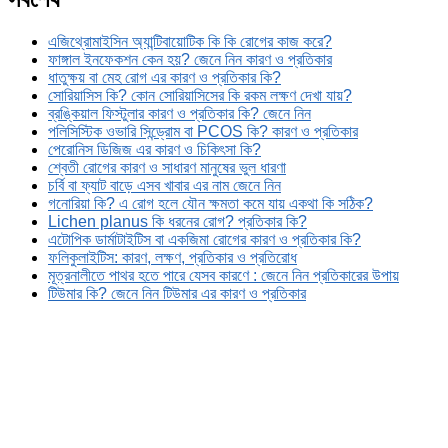
এজিথ্রোমাইসিন অ্যান্টিবায়োটিক কি কি রোগের কাজ করে?
ফাঙ্গাল ইনফেকশন কেন হয়? জেনে নিন কারণ ও প্রতিকার
ধাতুক্ষয় বা মেহ রোগ এর কারণ ও প্রতিকার কি?
সোরিয়াসিস কি? কোন সোরিয়াসিসের কি রকম লক্ষণ দেখা যায়?
ব্রঙ্কিয়াল ফিস্টুলার কারণ ও প্রতিকার কি? জেনে নিন
পলিসিস্টিক ওভারি সিন্ড্রোম বা PCOS কি? কারণ ও প্রতিকার
পেরোনিস ডিজিজ এর কারণ ও চিকিৎসা কি?
শ্বেতী রোগের কারণ ও সাধারণ মানুষের ভুল ধারণা
চর্বি বা ফ্যাট বাড়ে এসব খাবার এর নাম জেনে নিন
গনোরিয়া কি? এ রোগ হলে যৌন ক্ষমতা কমে যায় একথা কি সঠিক?
Lichen planus কি ধরনের রোগ? প্রতিকার কি?
এটোপিক ডার্মাটাইটিস বা একজিমা রোগের কারণ ও প্রতিকার কি?
ফলিকুলাইটিস: কারণ, লক্ষণ, প্রতিকার ও প্রতিরোধ
মূত্রনালীতে পাথর হতে পারে যেসব কারণে : জেনে নিন প্রতিকারের উপায়
টিউমার কি? জেনে নিন টিউমার এর কারণ ও প্রতিকার