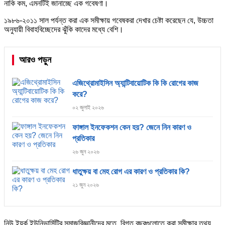
নাকি কম, এমনটিই জানাচ্ছে এক গবেষণা।
১৯৮৬-২০১১ সাল পর্যন্ত করা এক সমীক্ষায় গবেষকরা দেখার চেষ্টা করেছেন যে, উচ্চতা
অনুযায়ী বিবাহবিচ্ছেদের ঝুঁকি কাদের মধ্যে বেশি।
আরও পড়ুন
এজিথ্রোমাইসিন অ্যান্টিবায়োটিক কি কি রোগের কাজ
করে?
০২ জুলাই ২০২৬
ফাঙ্গাল ইনফেকশন কেন হয়? জেনে নিন কারণ ও
প্রতিকার
২৬ জুন ২০২৬
ধাতুক্ষয় বা মেহ রোগ এর কারণ ও প্রতিকার কি?
২১ জুন ২০২৬
নিউ ইয়র্ক ইউনিভার্সিটির সমাজবিজ্ঞানীদের মতে, বিগত বছরগুলোতে করা সমীক্ষার তথ্য