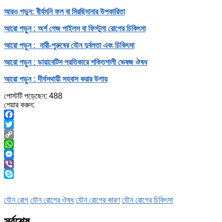
আরও পড়ুন: বীর্যমনি ফল বা মিরছিদানার উপকারিতা
আরো পড়ুন : অর্শ গেজ পাইলস বা ফিস্টুলা রোগের চিকিৎসা
আরো পড়ুন : নারী-পুরুষের যৌন দুর্বলতা এবং চিকিৎসা
আরো পড়ুন : ডায়াবেটিস প্রতিকারে শক্তিশালী ভেষজ ঔষধ
আরো পড়ুন : দীর্ঘস্থায়ী সহবাস করার উপায়
পোস্টটি পড়েছেন:
488
শেয়ার করুন:
Facebook
Twitter
Copy
Link
WhatsApp
Messenger
Viber
Skype
যৌন রোগ
যৌন রোগের ঔষধ
যৌন রোগের কারণ
যৌন রোগের চিকিৎসা
সর্বশেষ