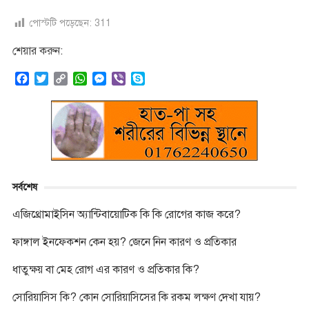
পোস্টটি পড়েছেন:
311
শেয়ার করুন:
F
T
C
W
M
V
S
a
w
o
h
e
i
k
c
i
p
a
s
b
y
e
t
y
t
s
e
p
b
t
L
s
e
r
e
o
e
i
A
n
o
r
n
p
g
k
k
p
e
সর্বশেষ
r
এজিথ্রোমাইসিন অ্যান্টিবায়োটিক কি কি রোগের কাজ করে?
ফাঙ্গাল ইনফেকশন কেন হয়? জেনে নিন কারণ ও প্রতিকার
ধাতুক্ষয় বা মেহ রোগ এর কারণ ও প্রতিকার কি?
সোরিয়াসিস কি? কোন সোরিয়াসিসের কি রকম লক্ষণ দেখা যায়?