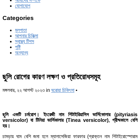
আমাদের সম্পর্কে
যোগাযোগ
Categories
মূলপাতা
আপনার চিকিত্‍সা
স্বাস্থ্য টিপস
পুষ্টি
অন্যান্য
ছুলি রোগের কারণ লক্ষণ ও প্রতিরোধসমূহ
মঙ্গলবার, ২২ আগস্ট ২০২৩
in
ঘরোয়া চিকিৎসা
•
ছুলি একটি চর্মরোগ। ইংরেজী নাম পিটাইরিয়াসিস ভার্সিকোলার (pityriasis
versicolor) বা টিনিয়া ভার্সিকালার (Tinea versicolor), গ্রীষ্মকালে বেশি
হয়।
চামড়ায় ঘাম বেশি জমা হলে ম্যালাসেজিয়া ফারফার (প্রাক্তন নাম পিটাইরোস্পোরাম