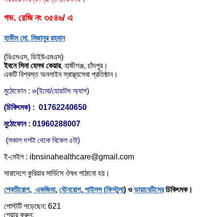
গভ. রেজি নং ৩৫৪৬/ এ
হাকীম মো. মিজানুর রহমান
(বিএসএস, ডিইউএমএস)
ইবনে সিনা হেলথ কেয়ার
,
হাজীগঞ্জ, চাঁদপুর।
একটি বিশ্বস্ত অনলাইন স্বাস্থ্যসেবা প্রতিষ্ঠান।
মুঠোফোন : »(ইমো/হোয়াটস অ্যাপ)
(চিকিৎসক) : 01762240650
মুঠোফোন : 01960288007
(সকাল দশটা থেকে বিকেল ৫টা)
ই-মেইল : ibnsinahealthcare@gmail.com
সারাদেশে কুরিয়ার সার্ভিসে ঔষধ পাঠানো হয়।
শ্বেতীরোগ
,
একজিমা
,
যৌনরোগ
,
পাইলস (ফিস্টুলা
) ও
ডায়াবেটিসের
চিকিৎসক।
পোস্টটি পড়েছেন:
621
শেয়ার করুন: