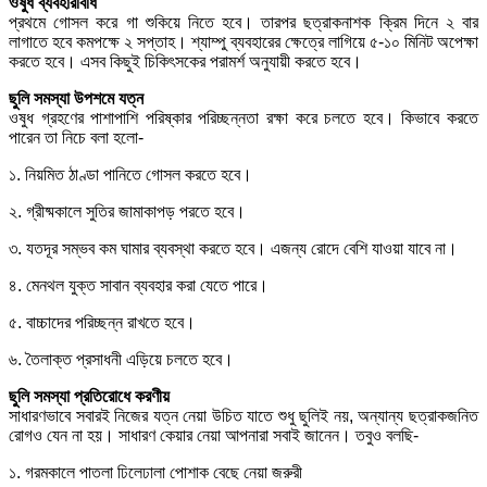
ওষুধ ব্যবহারবিধি
প্রথমে গোসল করে গা শুকিয়ে নিতে হবে। তারপর ছত্রাকনাশক ক্রিম দিনে ২ বার
লাগাতে হবে কমপক্ষে ২ সপ্তাহ। শ্যাম্পু ব্যবহারের ক্ষেত্রে লাগিয়ে ৫-১০ মিনিট অপেক্ষা
করতে হবে। এসব কিছুই চিকিৎসকের পরামর্শ অনুযায়ী করতে হবে।
ছুলি সমস্যা উপশমে যত্ন
ওষুধ গ্রহণের পাশাপাশি পরিষ্কার পরিচ্ছন্নতা রক্ষা করে চলতে হবে। কিভাবে করতে
পারেন তা নিচে বলা হলো-
১. নিয়মিত ঠাণ্ডা পানিতে গোসল করতে হবে।
২. গ্রীষ্মকালে সুতির জামাকাপড় পরতে হবে।
৩. যতদূর সম্ভব কম ঘামার ব্যবস্থা করতে হবে। এজন্য রোদে বেশি যাওয়া যাবে না।
৪. মেনথল যুক্ত সাবান ব্যবহার করা যেতে পারে।
৫. বাচ্চাদের পরিচ্ছন্ন রাখতে হবে।
৬. তৈলাক্ত প্রসাধনী এড়িয়ে চলতে হবে।
ছুলি সমস্যা প্রতিরোধে করণীয়
সাধারণভাবে সবারই নিজের যত্ন নেয়া উচিত যাতে শুধু ছুলিই নয়, অন্যান্য ছত্রাকজনিত
রোগও যেন না হয়। সাধারণ কেয়ার নেয়া আপনারা সবাই জানেন। তবুও বলছি-
১. গরমকালে পাতলা ঢিলেঢালা পোশাক বেছে নেয়া জরুরী