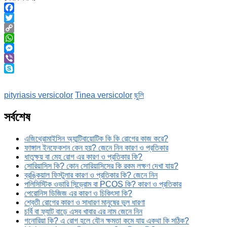
Facebook
Twitter
Copy
Link
WhatsApp
Messenger
Viber
Skype
pityriasis versicolor
Tinea versicolor
ছুলি
সর্বশেষ
এজিথ্রোমাইসিন অ্যান্টিবায়োটিক কি কি রোগের কাজ করে?
ফাঙ্গাল ইনফেকশন কেন হয়? জেনে নিন কারণ ও প্রতিকার
ধাতুক্ষয় বা মেহ রোগ এর কারণ ও প্রতিকার কি?
সোরিয়াসিস কি? কোন সোরিয়াসিসের কি রকম লক্ষণ দেখা যায়?
ব্রঙ্কিয়াল ফিস্টুলার কারণ ও প্রতিকার কি? জেনে নিন
পলিসিস্টিক ওভারি সিন্ড্রোম বা PCOS কি? কারণ ও প্রতিকার
পেরোনিস ডিজিজ এর কারণ ও চিকিৎসা কি?
শ্বেতী রোগের কারণ ও সাধারণ মানুষের ভুল ধারণা
চর্বি বা ফ্যাট বাড়ে এসব খাবার এর নাম জেনে নিন
গনোরিয়া কি? এ রোগ হলে যৌন ক্ষমতা কমে যায় একথা কি সঠিক?