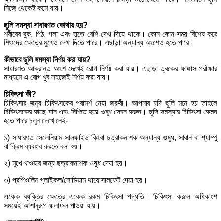
নিজে থেকেই কমে যায়।
ছুলি সমস্যা সাধারণত কোথায় হয়?
শরীরের বুক, পিঠ, গলা এবং হাতে বেশি দেখা দিয়ে থাকে। কোন কোন সময় বিশেষ করে
শিশুদের ক্ষেত্রে মুখেও দেখা দিতে পারে। এছাড়া অন্যান্য অংশেও হতে পারে।
কীভাবে ছুলি সমস্যা নির্ণয় করা যায়?
সাধারণত আক্রান্ত অংশ দেখেই রোগ নির্ণয় করা যায়। এছাড়া ত্বকের ফাঙ্গাস পরীক্ষার
মাধ্যমে এ রোগ খুব সহজেই নির্ণয় করা যায়।
চিকিৎসা কী?
চিকিৎসার জন্য চিকিৎসকের পরামর্শ নেয়া জরুরী। আপনার যদি ছুলি মনে হয় তাহলে
চিকিৎসকের কাছে যান এবং নিশ্চিত হয়ে ওষুধ সেবন করুন। ছুলি সমস্যার চিকিৎসা কেমন
হতে পারে চলুন দেখে নেই-
১) সাধারণত সেলেনিয়াম সালফাইড কিংবা ছত্রাকনাশক অন্যান্য ওষুধ, সাবান বা শ্যাম্পু
বা ক্রিম ব্যবহার করতে বলা হয়।
২) মুখে খাওয়ার জন্য ছত্রাকনাশক ওষুধ দেয়া হয়।
৩) প্রপিওলিন গ্লাইকল/সোডিয়াম থায়োসালফেট দেয়া হয়।
একেক ব্যক্তির ক্ষেত্রে একেক রকম চিকিৎসা পদ্ধতি। চিকিৎসা করলে অধিকাংশ
সময়েই আশানুরূপ ফলাফল পাওয়া যায়।