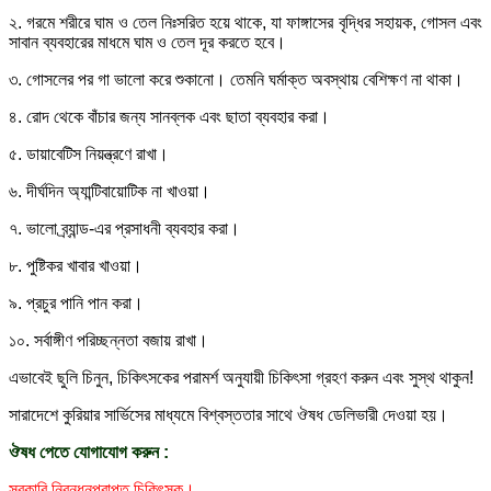
২. গরমে শরীরে ঘাম ও তেল নিঃসরিত হয়ে থাকে, যা ফাঙ্গাসের বৃদ্ধির সহায়ক, গোসল এবং
সাবান ব্যবহারের মাধমে ঘাম ও তেল দূর করতে হবে।
৩. গোসলের পর গা ভালো করে শুকানো। তেমনি ঘর্মাক্ত অবস্থায় বেশিক্ষণ না থাকা।
৪. রোদ থেকে বাঁচার জন্য সানব্লক এবং ছাতা ব্যবহার করা।
৫. ডায়াবেটিস নিয়ন্ত্রণে রাখা।
৬. দীর্ঘদিন অ্যান্টিবায়োটিক না খাওয়া।
৭. ভালো ব্র্যান্ড-এর প্রসাধনী ব্যবহার করা।
৮. পুষ্টিকর খাবার খাওয়া।
৯. প্রচুর পানি পান করা।
১০. সর্বাঙ্গীণ পরিচ্ছন্নতা বজায় রাখা।
এভাবেই ছুলি চিনুন, চিকিৎসকের পরামর্শ অনুযায়ী চিকিৎসা গ্রহণ করুন এবং সুস্থ থাকুন!
সারাদেশে কুরিয়ার সার্ভিসের মাধ্যমে বিশ্বস্ততার সাথে ঔষধ ডেলিভারী দেওয়া হয়।
ঔষধ পেতে যোগাযোগ করুন :
সরকারি নিবন্ধনপ্রাপ্ত চিকিৎসক।