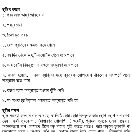
ছুলি’র কারণ
১. গরম এবং আর্দ্র আবহাওয়া
২. প্রচুর ঘামা
৩. তৈলাক্ত ত্বক
৪. রোগ প্রতিরোধ ক্ষমতা কমে গেলে
৫. বহু দিন থেকে অ্যান্টি-বায়োটিক খেলে হতে পারে
৬. ডায়াবেটিস নিয়ন্ত্রণে না রাখলে সংক্রমণ হতে পারে
৭. কারও হয়েছে, এ রকম ব্যক্তির সঙ্গে প্রত্যক্ষ যোগাযোগ থাকলে বা সংস্পর্শে এলে
সংক্রমণ হতে পারে
৮. তরুণ বয়সে আক্রান্ত হওয়ার ঝুঁকি বেশি
৯. সাধারণত ট্রপিক্যাল এলাকাতে আক্রান্ত বেশি হয়
ছুলির লক্ষণ
ছুলি সমস্যা হলে সাধারণত ঘাড়ে বা পিঠে ছোট ছোট উপবৃত্তাকার ছোপ ছোপ দাগ দেখা
দেয়। ফর্সা ত্বকে গাঢ় (সাধারণত গোলাপি, িখয়েরী), শ্যামলা ত্বকে হালকা রঙের।
অনেকগুলো দাগ একসাথে মিশে বড় দাগের সৃষ্টি করতে পারে। গরম বাড়লে চুলকানি বা
জ্বালাভাব থাকে। যেখানে বেশি হয়, সেখানে চামড়া উঠে যেতে পারে। শীতকালে ছুলি