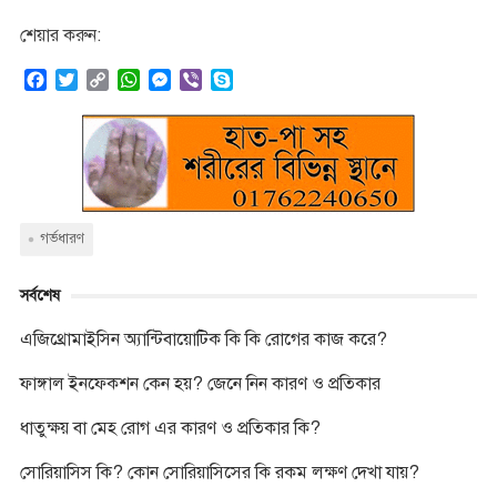
শেয়ার করুন:
F
T
C
W
M
V
S
a
w
o
h
e
i
k
c
i
p
a
s
b
y
e
t
y
t
s
e
p
b
t
L
s
e
r
e
o
e
i
A
n
o
r
n
p
g
k
k
p
e
গর্ভধারণ
r
সর্বশেষ
এজিথ্রোমাইসিন অ্যান্টিবায়োটিক কি কি রোগের কাজ করে?
ফাঙ্গাল ইনফেকশন কেন হয়? জেনে নিন কারণ ও প্রতিকার
ধাতুক্ষয় বা মেহ রোগ এর কারণ ও প্রতিকার কি?
সোরিয়াসিস কি? কোন সোরিয়াসিসের কি রকম লক্ষণ দেখা যায়?