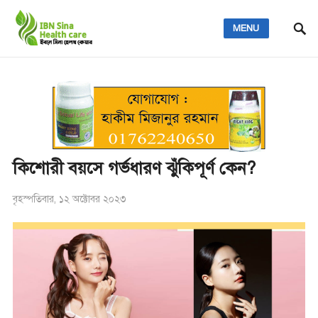
MENU
কিশোরী বয়সে গর্ভধারণ ঝুঁকিপূর্ণ কেন?
বৃহস্পতিবার, ১২ অক্টোবর ২০২৩