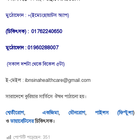
মুঠোফোন : »(ইমো/হোয়াটস অ্যাপ)
(চিকিৎসক) : 01762240650
মুঠোফোন : 01960288007
(সকাল দশটা থেকে বিকেল ৫টা)
ই-মেইল : ibnsinahealthcare@gmail.com
সারাদেশে কুরিয়ার সার্ভিসে ঔষধ পাঠানো হয়।
শ্বেতীরোগ
,
একজিমা
,
যৌনরোগ
,
পাইলস (ফিস্টুলা
)
ও
ডায়াবেটিসের
চিকিৎসক।
পোস্টটি পড়েছেন:
351