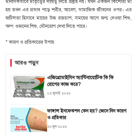
মানসিকভাবে মাতৃত্বের দায়িত্ব নিতে প্রস্তুত নয়। যখন একজন কিশোরী মা
হয় তখন এর প্রভাব পড়ে শরীর, আবেগ, সামাজিক জীবনের ওপর। এর
জটিলতা হিসাবে মায়ের উচ্চ রক্তচাপ, সময়ের আগে জন্ম নেওয়া শিশু,
অল্প ওজনের শিশু, যৌনরোগ দেখা দিতে পারে।
* কারণ ও প্রতিকারের উপায়
আরও পড়ুন
এজিথ্রোমাইসিন অ্যান্টিবায়োটিক কি কি
রোগের কাজ করে?
০২ জুলাই ২০২৬
ফাঙ্গাল ইনফেকশন কেন হয়? জেনে নিন কারণ
ও প্রতিকার
২৬ জুন ২০২৬