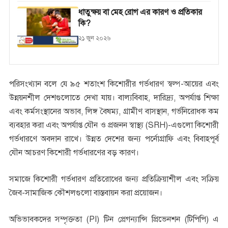
ধাতুক্ষয় বা মেহ রোগ এর কারণ ও প্রতিকার
কি?
২১ জুন ২০২৬
পরিসংখ্যান বলে যে ৯৫ শতাংশ কিশোরীর গর্ভধারণ স্বল্প-আয়ের এবং
উন্নয়নশীল দেশগুলোতে দেখা যায়। বাল্যবিবাহ, দারিদ্র্য, অপর্যাপ্ত শিক্ষা
এবং কর্মসংস্থানের অভাব, লিঙ্গ বৈষম্য, গ্রামীণ বাসস্থান, গর্ভনিরোধক কম
ব্যবহার করা এবং অপর্যাপ্ত যৌন ও প্রজনন স্বাস্থ্য (SRH)-এগুলো কিশোরী
গর্ভধারণে অবদান রাখে। উন্নত দেশের জন্য পর্নোগ্রাফি এবং বিবাহপূর্ব
যৌন আচরণ কিশোরী গর্ভধারণের বড় কারণ।
সমাজে কিশোরী গর্ভধারণ প্রতিরোধের জন্য প্রতিক্রিয়াশীল এবং সক্রিয়
জৈব-সামাজিক কৌশলগুলো বাস্তবায়ন করা প্রয়োজন।
অভিভাবকদের সম্পৃক্ততা (PI) টিন প্রেগন্যান্সি প্রিভেনশন (টিপিপি) এ