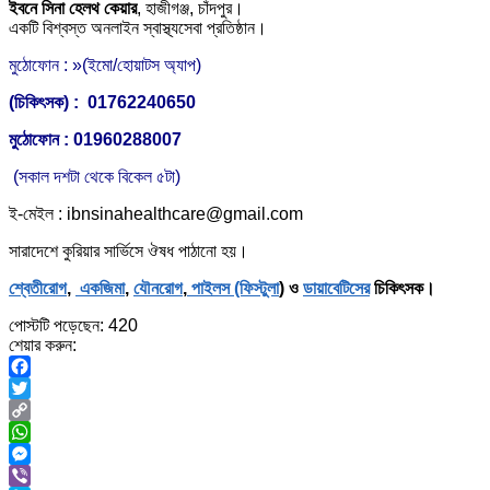
ইবনে সিনা হেলথ কেয়ার
,
হাজীগঞ্জ, চাঁদপুর।
একটি বিশ্বস্ত অনলাইন স্বাস্থ্যসেবা প্রতিষ্ঠান।
মুঠোফোন : »(ইমো/হোয়াটস অ্যাপ)
(চিকিৎসক) : 01762240650
মুঠোফোন : 01960288007
(সকাল দশটা থেকে বিকেল ৫টা)
ই-মেইল : ibnsinahealthcare@gmail.com
সারাদেশে কুরিয়ার সার্ভিসে ঔষধ পাঠানো হয়।
শ্বেতীরোগ
,
একজিমা
,
যৌনরোগ
,
পাইলস (ফিস্টুলা
) ও
ডায়াবেটিসের
চিকিৎসক।
পোস্টটি পড়েছেন:
420
শেয়ার করুন:
Facebook
Twitter
Copy
Link
WhatsApp
Messenger