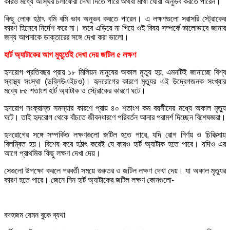
কারও মধ্যে অস্থির চলাফেরা দেখা দিতে পারে অথবা মাথা ঘোরা অনুভব করতে পারেন।
কিছু লোক হঠাৎ বমি বমি ভাব অনুভব করতে পারেন। এ লক্ষণগুলো সরাসরি স্ট্রোকের
কারণ হিসেবে নির্দেশ করে না। তবে এড়িয়ে না গিয়ে ওই বিষয় সম্পর্কে ভালোভাবে জানার
জন্য আপনাকে ডাক্তারের সঙ্গে দেখা করা ভালো।
হার্ট অ্যাটাকের আগ মুহূর্তেই দেখা দেয় জটিল ৫ লক্ষণ
হৃদরোগ প্রতিবছর প্রায় ১৮ মিলিয়ন মানুষের অকাল মৃত্যু হয়, এমনটিই জানাচ্ছে বিশ্ব
স্বাস্থ্য সংস্থা (ডব্লিউএইচও)। হৃদরোগের কারণে মৃত্যুর এই উদ্বেগজনক সংখ্যার
মধ্যে ৮৫ শতাংশ হার্ট অ্যাটাক ও স্ট্রোকের কারণে ঘটে।
হৃদরোগ সংক্রান্ত সমস্যার কারণে প্রায় ৪০ শতাংশ কম বয়সীদের মধ্যে অকাল মৃত্যু
ঘটে। তাই হৃদরোগ থেকে বাঁচতে জীবনধারণে পরিবর্তন আনার পরামর্শ দিচ্ছেন বিশেষজ্ঞরা।
হৃদরোগের সঙ্গে সম্পর্কিত লক্ষণগুলো জটিল হতে পারে, যদি রোগ নির্ণয় ও চিকিত্সায়
বিলম্বিত হয়। বিশেষ করে হঠাৎ করেই যে কারও হার্ট অ্যাটাক হতে পারে। যদিও এর
আগে প্রাথমিক কিছু লক্ষণ দেখা দেয়।
সেগুলো উপক্ষো করলে পরবর্তী সময়ে গুরুতর ও জটিল লক্ষণ দেখা দেয়। যা অকাল মৃত্যুর
কারণ হতে পারে। জেনে নিন হার্ট অ্যাটাকের জটিল লক্ষণ কোনগুলো-
বদহজম যেমন বুকে ব্যথা