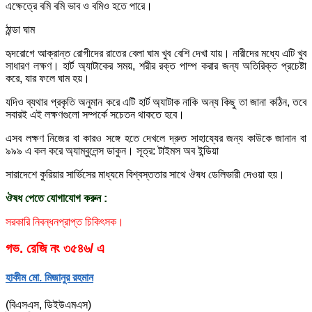
এক্ষেত্রে বমি বমি ভাব ও বমিও হতে পারে।
ঠান্ডা ঘাম
হৃদরোগে আক্রান্ত রোগীদের রাতের বেলা ঘাম খুব বেশি দেখা যায়। নারীদের মধ্যে এটি খুব
সাধারণ লক্ষণ। হার্ট অ্যাটাকের সময়, শরীর রক্ত পাম্প করার জন্য অতিরিক্ত প্রচেষ্টা
করে, যার ফলে ঘাম হয়।
যদিও ব্যথার প্রকৃতি অনুমান করে এটি হার্ট অ্যাটাক নাকি অন্য কিছু তা জানা কঠিন, তবে
সবারই এই লক্ষণগুলো সম্পর্কে সচেতন থাকতে হবে।
এসব লক্ষণ নিজের বা কারও সঙ্গে হতে দেখলে দ্রুত সাহায্যের জন্য কাউকে জানান বা
৯৯৯ এ কল করে অ্যাম্বুলেন্স ডাকুন। সূত্র: টাইমস অব ইন্ডিয়া
সারাদেশে কুরিয়ার সার্ভিসের মাধ্যমে বিশ্বস্ততার সাথে ঔষধ ডেলিভারী দেওয়া হয়।
ঔষধ পেতে যোগাযোগ করুন :
সরকারি নিবন্ধনপ্রাপ্ত চিকিৎসক।
গভ. রেজি নং ৩৫৪৬/ এ
হাকীম মো. মিজানুর রহমান
(বিএসএস, ডিইউএমএস)