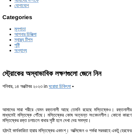
আমাদের সম্পর্কে
যোগাযোগ
Categories
মূলপাতা
আপনার চিকিত্‍সা
স্বাস্থ্য টিপস
পুষ্টি
অন্যান্য
স্ট্রোকের অস্বাভাবিক লক্ষণগুলো জেনে নিন
শনিবার, ১৪ অক্টোবর ২০২৩
in
ঘরোয়া চিকিৎসা
•
আমাদের সারা শরীরে যেমন রক্তনালী আছে তেমনি রয়েছে মস্তিষ্কেও। রক্তনালীর
মাধ্যমেই মস্তিষ্কে পৌঁছে। মস্তিষ্কের কোষ অত্যন্ত সংবেদনশীল। কোনো কারণে
মস্তিষ্কের রক্ত চলাচলে বাধার সৃষ্টি হলে দেখা দেয় সমস্যা।
হঠাৎই কার্যকারিতা হারায় মস্তিষ্কের একাংশ। অক্সিজেন ও শর্করা সরবরাহে একটু হেরফের