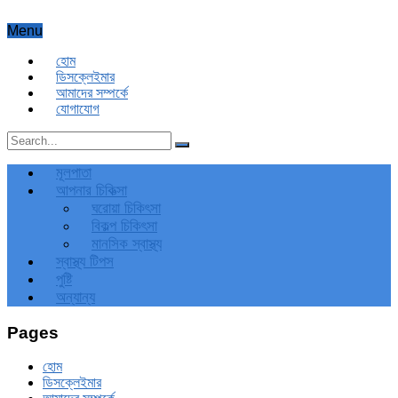
Menu
হোম
ডিসক্লেইমার
আমাদের সম্পর্কে
যোগাযোগ
মূলপাতা
আপনার চিকিত্‍সা
ঘরোয়া চিকিৎসা
বিকল্প চিকিৎসা
মানসিক স্বাস্থ্য
স্বাস্থ্য টিপস
পুষ্টি
অন্যান্য
Pages
হোম
ডিসক্লেইমার