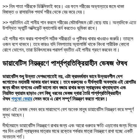
>> নিম পাতা শরীরকে ডিটক্সিফাই করে। এর ফলে শরীরের অভ্যন্তরে জমে থাকা
বিষাক্ত ও রাসায়নিক পদার্থ শরীর থেকে বের করে দেয়।
>> প্রতিদিন এই পানীয় পান করলে শরীরের মেটাবলিজম রেট বেড়ে যায়। অন্যদিকে এতে
উপস্থিত অ্যান্টি অক্সিডেন্ট ক্যালোরি বার্ন করতেও ভূমিকা রাখে।
এই পানীয় পান করার পাশাপাশি সঠিক শরীরচর্চা ও পুষ্টিকর খাবার খাওয়াও জরুরি। তাহলে
ওজন বশে থাকবে। তবে কারও যদি নিমপাতায় অ্যালার্জি থাকে কিংবা শারীরিক কোনো
রোগে ভোগেন, তারা চিকিৎসকের পরামর্শ ব্যতীত এই পানীয় গ্রহণ করবেন না।
ডায়াবেটিস নিয়ন্ত্রণে পার্শ্বপ্রতিক্রিয়াহীন ভেষজ ঔষধ
ডায়াবেটিস শুধু উন্নত দেশগুলোতেই নয়, এটা ক্রমবর্ধমান ভাবে উন্নয়নশীল দেশ
গুলোতেও মহামারী আকার ধারণ করছে। তবে গুরুত্বর ও দীর্ঘস্থায়ী অবস্থার এই রোগটির
জন্য জীবন যাপনের একটি ভালো মান বজায় রাখার জন্য স্বাস্থ্যকর খাদ্যাভ্যাস এবং
নিয়মিত ব্যায়াম ছাড়াও বেশ কিছু ধরনের ভেষজ দ্বারা তৈরি পার্শ্বপ্রতিক্রিয়াহীন
ঔষধ
গ্লুকো কেয়ার
সেবন করে এ রোগ সম্পূর্ণ নিয়ন্ত্রণ করতে পারেন।
কারণ এই ভেষজ সেবন করে সারাদেশে বেশ অনেক মানুষ ডায়াবেটিস নিয়ন্ত্রণ করে সম্পূর্ণ
সুস্থ আছেন।
দীর্ঘমেয়াদে ডায়াবেটিস নিয়ন্ত্রণে রাখার জন্য এবং আরো গুরুতর ক্ষতি এড়ানোর জন্য দিনের
পর দিন একটি স্বাস্থ্যকর মাত্রার মাঝে রক্তের শর্করার মাত্রা নিয়ন্ত্রণে রাখা হচ্ছে একটি
অন্যতম শর্ত।