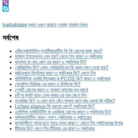
Messenger
Viber
Skype
harbalstore
দ্রুত ওজন কমাতে
ভেষজ
হারবাল ঔষধ
সর্বশেষ
এজিথ্রোমাইসিন অ্যান্টিবায়োটিক কি কি রোগের কাজ করে?
ফাঙ্গাল ইনফেকশন কেন হয়? জেনে নিন কারণ ও প্রতিকার
ধাতুক্ষয় বা মেহ রোগ এর কারণ ও প্রতিকার কি?
সোরিয়াসিস কি? কোন সোরিয়াসিসের কি রকম লক্ষণ দেখা যায়?
ব্রঙ্কিয়াল ফিস্টুলার কারণ ও প্রতিকার কি? জেনে নিন
পলিসিস্টিক ওভারি সিন্ড্রোম বা PCOS কি? কারণ ও প্রতিকার
পেরোনিস ডিজিজ এর কারণ ও চিকিৎসা কি?
শ্বেতী রোগের কারণ ও সাধারণ মানুষের ভুল ধারণা
চর্বি বা ফ্যাট বাড়ে এসব খাবার এর নাম জেনে নিন
গনোরিয়া কি? এ রোগ হলে যৌন ক্ষমতা কমে যায় একথা কি সঠিক?
Lichen planus কি ধরনের রোগ? প্রতিকার কি?
এটোপিক ডার্মাটাইটিস বা একজিমা রোগের কারণ ও প্রতিকার কি?
ফলিকুলাইটিস: কারণ, লক্ষণ, প্রতিকার ও প্রতিরোধ
মূত্রনালীতে পাথর হতে পারে যেসব কারণে : জেনে নিন প্রতিকারের উপায়
টিউমার কি? জেনে নিন টিউমার এর কারণ ও প্রতিকার