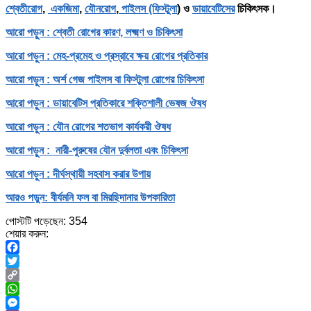
শ্বেতীরোগ
,
একজিমা
,
যৌনরোগ
,
পাইলস (ফিস্টুলা
) ও
ডায়াবেটিসের
চিকিৎসক।
আরো পড়ুন : শ্বেতী রোগের কারণ, লক্ষ্মণ ও চিকিৎসা
আরো পড়ুন : মেহ-প্রমেহ ও প্রস্রাবে ক্ষয় রোগের প্রতিকার
আরো পড়ুন : অর্শ গেজ পাইলস বা ফিস্টুলা রোগের চিকিৎসা
আরো পড়ুন : ডায়াবেটিস প্রতিকারে শক্তিশালী ভেষজ ঔষধ
আরো পড়ুন : যৌন রোগের শতভাগ কার্যকরী ঔষধ
আরো পড়ুন : নারী-পুরুষের যৌন দুর্বলতা এবং চিকিৎসা
আরো পড়ুন : দীর্ঘস্থায়ী সহবাস করার উপায়
আরও পড়ুন: বীর্যমনি ফল বা মিরছিদানার উপকারিতা
পোস্টটি পড়েছেন:
354
শেয়ার করুন:
Facebook
Twitter
Copy
Link
WhatsApp