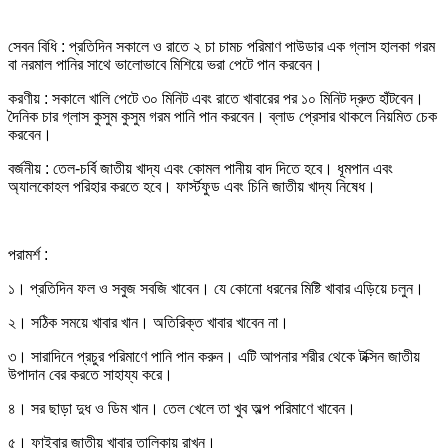
সেবন বিধি : প্রতিদিন সকালে ও রাতে ২ চা চামচ পরিমাণ পাউডার এক গ্লাস হালকা গরম
বা নরমাল পানির সাথে ভালোভাবে মিশিয়ে ভরা পেটে পান করবেন।
করণীয় : সকালে খালি পেটে ৩০ মিনিট এবং রাতে খাবারের পর ১০ মিনিট দ্রুত হাঁটবেন।
দৈনিক চার গ্লাস কুসুম কুসুম গরম পানি পান করবেন। ব্লাড প্রেসার থাকলে নিয়মিত চেক
করবেন।
বর্জনীয় : তেল-চর্বি জাতীয় খাদ্য এবং কোমল পানীয় বাদ দিতে হবে। ধূমপান এবং
অ্যালকোহল পরিহার করতে হবে। ফার্স্টফুড এবং চিনি জাতীয় খাদ্য নিষেধ।
পরামর্শ :
১। প্রতিদিন ফল ও সবুজ সবজি খাবেন। যে কোনো ধরনের মিষ্টি খাবার এড়িয়ে চলুন।
২। সঠিক সময়ে খাবার খান। অতিরিক্ত খাবার খাবেন না।
৩। সারাদিনে প্রচুর পরিমাণে পানি পান করুন। এটি আপনার শরীর থেকে টক্সিন জাতীয়
উপাদান বের করতে সাহায্য করে।
৪। সর ছাড়া দুধ ও ডিম খান। তেল খেলে তা খুব অল্প পরিমাণে খাবেন।
৫। ফাইবার জাতীয় খাবার তালিকায় রাখুন।