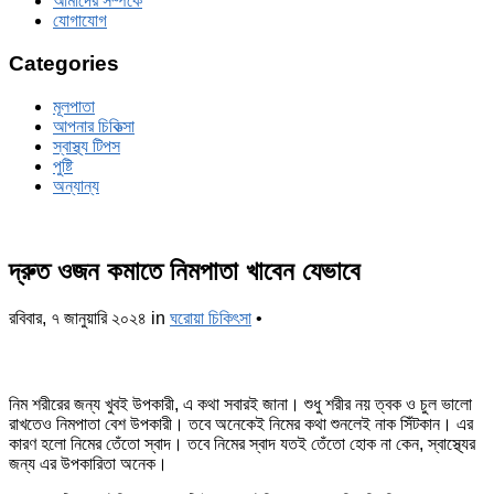
আমাদের সম্পর্কে
যোগাযোগ
Categories
মূলপাতা
আপনার চিকিত্‍সা
স্বাস্থ্য টিপস
পুষ্টি
অন্যান্য
দ্রুত ওজন কমাতে নিমপাতা খাবেন যেভাবে
রবিবার, ৭ জানুয়ারি ২০২৪
in
ঘরোয়া চিকিৎসা
•
নিম শরীরের জন্য খুবই উপকারী, এ কথা সবারই জানা। শুধু শরীর নয় ত্বক ও চুল ভালো
রাখতেও নিমপাতা বেশ উপকারী। তবে অনেকেই নিমের কথা শুনলেই নাক সিঁটকান। এর
কারণ হলো নিমের তেঁতো স্বাদ। তবে নিমের স্বাদ যতই তেঁতো হোক না কেন, স্বাস্থ্যের
জন্য এর উপকারিতা অনেক।