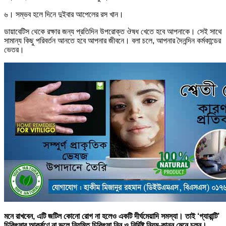
৬। সম্ভব হলে দিনে দুইবার আপেলের রস খান।
ডায়াবেটিস থেকে রক্ষার জন্য প্রতিদিন উপরোক্ত ঔষধ খেতে হবে আপনাকে। সেই সাথে
সামান্য কিছু পরিবর্তন আনতে হবে আপনার জীবনে। বলা চলে, আপনার দৈনন্দিন কর্মকান্ডের
ভেতর।
মনে রাখবেন, এটি জটিল কোনো রোগ না হলেও একটি দীর্ঘমেয়াদি সমস্যা। তাই ‘গ্যারান্টি’
চিকিৎসার আকর্ষণে না ভুলে নিয়মিত চিকিৎসা নিন ও নির্দিষ্ট নিয়ম-কানুন মেনে চলুন।