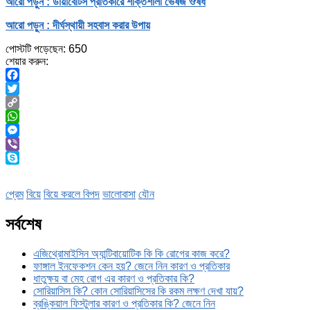
আরো পড়ুন : ডায়াবেটিস প্রতিকারে শক্তিশালী ভেষজ ঔষধ
আরো পড়ুন : দীর্ঘস্থায়ী সহবাস করার উপায়
পোস্টটি পড়েছেন:
650
শেয়ার করুন:
Facebook
Twitter
Copy
Link
WhatsApp
Messenger
Viber
Skype
প্রেম
বিয়ে
বিয়ে করলে বিপদ
ভালোবাসা
যৌন
সর্বশেষ
এজিথ্রোমাইসিন অ্যান্টিবায়োটিক কি কি রোগের কাজ করে?
ফাঙ্গাল ইনফেকশন কেন হয়? জেনে নিন কারণ ও প্রতিকার
ধাতুক্ষয় বা মেহ রোগ এর কারণ ও প্রতিকার কি?
সোরিয়াসিস কি? কোন সোরিয়াসিসের কি রকম লক্ষণ দেখা যায়?
ব্রঙ্কিয়াল ফিস্টুলার কারণ ও প্রতিকার কি? জেনে নিন