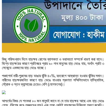
কিছু পরিসংখ্যান দিলে হাড়ক্ষয় রোগের ব্যাপকতা ও ভয়াবহতা সম্পর্কে ধারণা করা যাবে।
বিশ্বে হাড়ক্ষয়ের কারণে প্রতিবছর প্রায় ৯০ লাখ মানুষের হাড় ভেঙে যায়, অর্থাৎ প্রতি ৩
সেকেন্ডে একজনের হাড় ভেঙে যাচ্ছে।
পঞ্চাশোর্ধ নারী-পুরুষের হাড় ভাঙার ঝুঁকি ৪০%, হৃদরোগে আক্রান্ত হওয়ার ঝুঁকির সমান।
নারীদের হাড়ক্ষয়জনিত কারণে হাড় ভেঙে যাওয়ার প্রবণতা সম্মিলিতভাবে হার্টঅ্যাটাক,
স্ট্রোক ও স্তন ক্যান্সারের চেয়েও বেশি (যোগফলের)।
আশ্চর্যের বিষয় যে শতকরা ৮০ জন মানুষই জানে না যে তার হাড়ক্ষয় আছে এবং হাড় ভেঙে
গেছে, (বিশেষ করে মেরুদন্ডের হাড়) এবং তারা কেউই হাড়ক্ষয়ের চিকিৎসা গ্রহণ করেনি।