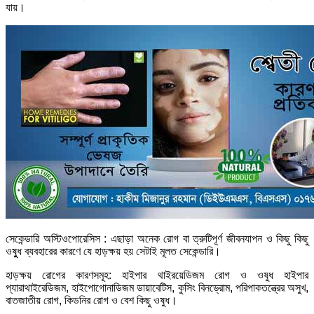
যায়।
সেকেন্ডারি অস্টিওপোরেসিস : এছাড়া অনেক রোগ বা ত্রুটিপূর্ণ জীবনযাপন ও কিছু কিছু
ওষুুধ ব্যবহারের কারণে যে হাড়ক্ষয় হয় সেটাই মূলত সেকেন্ডারি।
হাড়ক্ষয় রোগের কারণসমূহ: হাইপার থাইরয়েডিজম রোগ ও ওষুধ হাইপার
প্যারাথাইরেডিজম, হাইপোগোনাডিজম ডায়াবেটিস, কুসিং বিনড্রোম, পরিপাকতন্ত্রের অসুখ,
বাতজাতীয় রোগ, কিডনির রোগ ও বেশ কিছু ওষুধ।