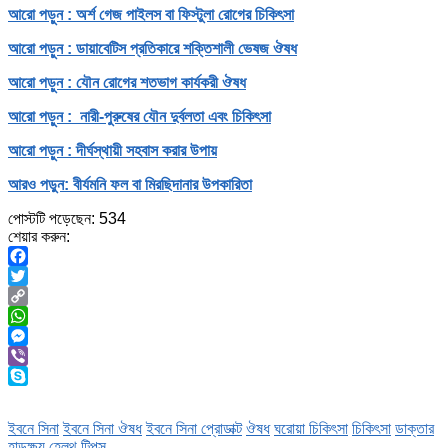
আরো পড়ুন : অর্শ গেজ পাইলস বা ফিস্টুলা রোগের চিকিৎসা
আরো পড়ুন : ডায়াবেটিস প্রতিকারে শক্তিশালী ভেষজ ঔষধ
আরো পড়ুন : যৌন রোগের শতভাগ কার্যকরী ঔষধ
আরো পড়ুন : নারী-পুরুষের যৌন দুর্বলতা এবং চিকিৎসা
আরো পড়ুন : দীর্ঘস্থায়ী সহবাস করার উপায়
আরও পড়ুন: বীর্যমনি ফল বা মিরছিদানার উপকারিতা
পোস্টটি পড়েছেন:
534
শেয়ার করুন:
Facebook
Twitter
Copy
Link
WhatsApp
Messenger
Viber
Skype
ইবনে সিনা
ইবনে সিনা ঔষধ
ইবনে সিনা প্রোডাক্ট
ঔষধ
ঘরোয়া চিকিৎসা
চিকিৎসা
ডাক্তার
হাড়ক্ষয়
হেলথ টিপস