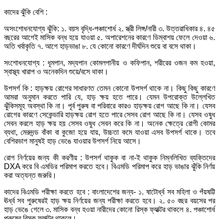
কাদের ঝুঁকি বেশি :
অসংশোধনযোগ্য ঝুঁকি: ১. বয়স বৃদ্ধি-পঞ্চাশোর্ধ ২. স্ত্রী লিঙ্গ/নারী ৩. উত্তরাধিকার ৪. ৪৫
বছরের আগেই মাসিক বন্ধ হয়ে যাওয়া ৫. অপারেশনের কারণে ডিম্বাশয় ফেলে দেওয়া ৬.
অতি খর্বাকৃতি ৭. আগে হাড়ভাঙা ৮. যে কোনো কারণে দীর্ঘদিন শুয়ে বা বসে থাকা।
সংশোধনযোগ্য : ধূমপান, মদ্যপান কোমলপানীয় ও কফিপান, শরীরের ওজন কম হওয়া,
স্বাস্থ্য খারাপ ও অনেকদিন শুয়ে/বসে থাকা।
উপসর্গ কি : হাড়ক্ষয় রোগের সাধারণত তেমন কোনো উপসর্গ থাকে না। কিছু কিছু কারণে
আমরা অনুমান করতে পারি যে, হাড় ক্ষয় হতে পারে। যেমন উপরোক্ত উল্লেখিত
ঝুঁকিসমূহ অবস্থা কি না। পূর্ব পুরুষ বা পরিবারে কারও হাড়ক্ষয় রোগ আছে কি না। যেসব
রোগের কারণে সেকেন্ডারি হাড়ক্ষয় রোগ হতে পারে সেসব রোগ আছে কি না। যেসব ওষুধ
সেবন করলে হাড় ক্ষয় হয় সেসব ওষুধ সেবন করে কি না। অনেক ক্ষেত্রে রোগী কোমর
ব্যথা, মেরুদন্ড বাঁকা বা কুজো হয়ে যায়, উচ্চতা কমে যাওয়া এসব উপসর্গ থাকে। তবে
বেশিরভাগ মানুষই হাড় ভেঙে যাওয়ার উপসর্গ নিয়ে আসে।
রোগ নির্ণয়ের জন্য কী করণীয় : উপসর্গ থাকুক বা না-ই থাকুক নিম্নলিখিত ব্যক্তিদের
DXA করে বি এমডির পরিমাপ করতে হবে। বিএমডি পরিমাপ করে হাড় ভাঙার ঝুঁকি নির্ণয়
করা অত্যন্ত জরুরি।
কাদের বিএমডি পরীক্ষা করতে হবে : বাংলাদেশের জন্য- ১. ষাটোর্ধ্ব সব মহিলা ও পঁয়ষট্টি
ঊর্ধ্ব সব পুরুষেরই হাড় ক্ষয় নির্ণয়ের জন্য পরীক্ষা করতে হবে। ২. ৫০ বছর বয়সের পর
হাড় ভেঙে গেলে ৩. মাসিক বন্ধ হওয়া নারীদের কোনো রিস্ক ফ্যাক্টর থাকলে ৪. পঞ্চাশোর্ধ
পুরুষের রিস্ক ফ্যাক্টর থাকলে।