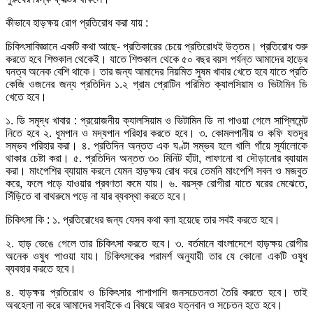
কীভাবে হাড়ক্ষয় রোগ প্রতিরোধ করা যায় :
চিকিৎসাবিজ্ঞানে একটি কথা আছে- প্রতিকারের চেয়ে প্রতিরোধই উত্তম। প্রতিরোধ শুরু
করতে হবে শিশুকাল থেকেই। যাতে শিশুকাল থেকে ৫০ বছর বয়স পর্যন্ত আমাদের হাড়ের
ঘনত্ব অনেক বেশি থাকে। তার জন্য আমাদের নিয়মিত সুষম খাবার খেতে হবে যাতে প্রতি
কেজি ওজনের জন্য প্রতিদিন ১.২ গ্রাম প্রোটিন পরিমিত ক্যালসিয়াম ও ভিটামিন ডি
খেতে হবে।
১. ডি সমৃদ্ধ খাবার : প্রয়োজনীয় ক্যালসিয়াম ও ভিটামিন ডি না পাওয়া গেলে সাপ্লিমেন্ট
নিতে হবে ২. ধূমপান ও মদ্যপান পরিহার করতে হবে। ৩. কোমলপানীয় ও কফি যতদূর
সম্ভব পরিহার করা। ৪. প্রতিদিন অন্তত এক ঘণ্টা সম্ভব হলে খালি গাঁয়ে সূর্যালোকে
থাকার চেষ্টা করা। ৫. প্রতিদিন অন্তত ৩০ মিনিট হাঁটা, লাফানো বা দৌড়ানোর ব্যায়াম
করা। মাংপেশির ব্যায়াম করলে যেমন হাড়ক্ষয় রোধ করে তেমনি মাংপেশি সবল ও মজবুত
করে, ফলে পড়ে যাওয়ার প্রবণতা কমে যায়। ৬. বয়স্ক রোগীরা যাতে ঘরের মেঝেতে,
সিঁড়িতে বা বাথরুমে পড়ে না যার ব্যবস্থা করতে হবে।
চিকিৎসা কি : ১. প্রতিরোধের জন্য যেসব কথা বলা হয়েছে তার সবই করতে হবে।
২. হাড় ভেঙে গেলে তার চিকিৎসা করতে হবে। ৩. বর্তমানে বাংলাদেশে হাড়ক্ষয় রোগীর
অনেক ওষুধ পাওয়া যায়। চিকিৎসকের পরামর্শ অনুযায়ী তার যে কোনো একটি ওষুধ
ব্যবহার করতে হবে।
৪. হাড়ক্ষয় প্রতিরোধ ও চিকিৎসার পাশাপাশি জনসচেতনতা তৈরি করতে হবে। তাই
অবহেলা না করে আমাদের সবাইকে এ বিষয়ে আরও যত্নবান ও সচেতন হতে হবে।