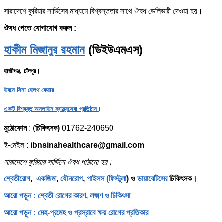
সারাদেশে কুরিয়ার সার্ভিসের মাধ্যমে বিশ্বস্ততার সাথে ঔষধ ডেলিভারী দেওয়া হয়।
ঔষধ পেতে যোগাযোগ করুন :
হাকীম মিজানুর রহমান
(ডিইউএমএস)
হাজীগঞ্জ, চাঁদপুর।
ইবনে সিনা হেলথ কেয়ার
একটি বিশ্বস্ত অনলাইন স্বাস্থ্যসেবা প্রতিষ্ঠান।
মুঠোফোন
: (
চিকিৎসক)
01762-240650
ই-মেইল :
ibnsinahealthcare@gmail.com
সারাদেশে কুরিয়ার সার্ভিসে ঔষধ পাঠানো হয়।
শ্বেতীরোগ
,
একজিমা
,
যৌনরোগ
,
পাইলস (ফিস্টুলা
) ও
ডায়াবেটিসের
চিকিৎসক।
আরো পড়ুন : শ্বেতী রোগের কারণ, লক্ষ্মণ ও চিকিৎসা
আরো পড়ুন : মেহ-প্রমেহ ও প্রস্রাবে ক্ষয় রোগের প্রতিকার