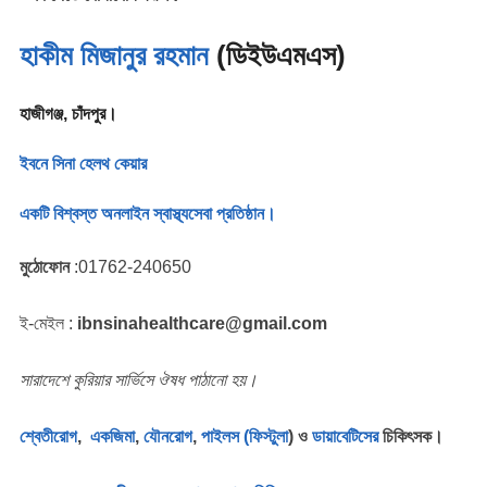
হাকীম মিজানুর রহমান
(ডিইউএমএস)
হাজীগঞ্জ, চাঁদপুর।
ইবনে সিনা হেলথ কেয়ার
একটি বিশ্বস্ত অনলাইন স্বাস্থ্যসেবা প্রতিষ্ঠান।
মুঠোফোন
:01762-240650
ই-মেইল :
ibnsinahealthcare@gmail.com
সারাদেশে কুরিয়ার সার্ভিসে ঔষধ পাঠানো হয়।
শ্বেতীরোগ
,
একজিমা
,
যৌনরোগ
,
পাইলস (ফিস্টুলা
) ও
ডায়াবেটিসের
চিকিৎসক।