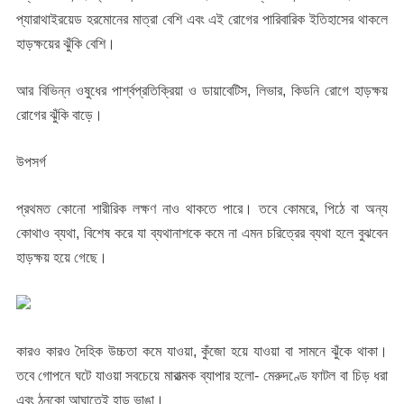
প্যারাথাইরয়েড হরমোনের মাত্রা বেশি এবং এই রোগের পারিবারিক ইতিহাসের থাকলে
হাড়ক্ষয়ের ঝুঁকি বেশি।
আর বিভিন্ন ওষুধের পার্শ্বপ্রতিক্রিয়া ও ডায়াবেটিস, লিভার, কিডনি রোগে হাড়ক্ষয়
রোগের ঝুঁকি বাড়ে।
উপসর্গ
প্রথমত কোনো শারীরিক লক্ষণ নাও থাকতে পারে। তবে কোমরে, পিঠে বা অন্য
কোথাও ব্যথা, বিশেষ করে যা ব্যথানাশকে কমে না এমন চরিত্রের ব্যথা হলে বুঝবেন
হাড়ক্ষয় হয়ে গেছে।
কারও কারও দৈহিক উচ্চতা কমে যাওয়া, কুঁজো হয়ে যাওয়া বা সামনে ঝুঁকে থাকা।
তবে গোপনে ঘটে যাওয়া সবচেয়ে মারাত্মক ব্যাপার হলো- মেরুদণ্ডে ফাটল বা চিড় ধরা
এবং ঠুনকো আঘাতেই হাড় ভাঙা।