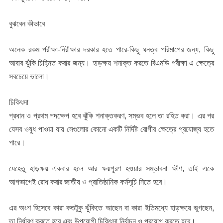
বুঝবেন কীভাবে
অনেক রকম পরীক্ষা-নিরীক্ষার দরকার হতে পারে-কিছু ঘনত্ব পরিমাপের জন্য, কিছু
আবার ঝুঁকি চিহ্নিত করার জন্য। হাড়ক্ষয় শনাক্ত করতে বিএমডি পরীক্ষা এ ক্ষেত্রে
সবচেয়ে ভালো।
চিকিৎসা
প্রধান ও প্রথম পদক্ষেপ হবে ঝুঁকি শনাক্তকরণ, সম্ভব হলে তা রহিত করা। এর পর
যেসব ওষুধ পাওয়া যায় সেগুলোর কোনো একটি নির্দিষ্ট রোগীর ক্ষেত্রে প্রযোজ্য হতে
পারে।
যেহেতু হাড়ক্ষয় একবার হলে আর ক্ষয়পূরণ হওয়ার সম্ভাবনা ক্ষীণ, তাই একে
আগভাগেই রোধ করার জাতীয় ও প্রাতিষ্ঠানিক কর্মসূচি নিতে হবে।
এর অংশ হিসেবে কারা কতটুকু ঝুঁকিতে আছেন বা কারা ইতিমধ্যে হাড়ক্ষয়ে ভুগছেন,
তা নির্ধারণ করতে হবে এবং উপযোগী চিকিৎসা নির্বাচন ও প্রয়োগ করতে হবে।