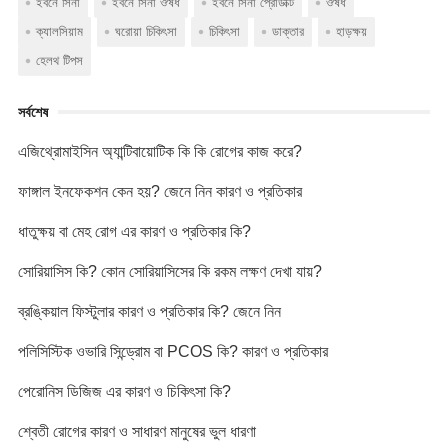
ইবনে সিনা
ইবনে সিনা ঔষধ
ইবনে সিনা প্রোডাক্ট
ঔষধ
e
t
y
t
s
e
p
b
t
L
s
e
r
e
ক্যালসিয়াম
ঘরোয়া চিকিৎসা
চিকিৎসা
ডাক্তার
হাড়ক্ষয়
o
e
i
A
n
হেলথ টিপস
o
r
n
p
g
k
k
p
e
r
সর্বশেষ
এজিথ্রোমাইসিন অ্যান্টিবায়োটিক কি কি রোগের কাজ করে?
ফাঙ্গাল ইনফেকশন কেন হয়? জেনে নিন কারণ ও প্রতিকার
ধাতুক্ষয় বা মেহ রোগ এর কারণ ও প্রতিকার কি?
সোরিয়াসিস কি? কোন সোরিয়াসিসের কি রকম লক্ষণ দেখা যায়?
ব্রঙ্কিয়াল ফিস্টুলার কারণ ও প্রতিকার কি? জেনে নিন
পলিসিস্টিক ওভারি সিন্ড্রোম বা PCOS কি? কারণ ও প্রতিকার
পেরোনিস ডিজিজ এর কারণ ও চিকিৎসা কি?
শ্বেতী রোগের কারণ ও সাধারণ মানুষের ভুল ধারণা