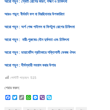
আরো পড়ুন : শ্বেতী রোগের কারণ, লক্ষ্মণ ও চিকিৎসা
আরও পড়ুন: বীর্যমনি ফল বা মিরছিদানার উপকারিতা
আরো পড়ুন : অর্শ গেজ পাইলস বা ফিস্টুলা রোগের চিকিৎসা
আরো পড়ুন : নারী-পুরুষের যৌন দুর্বলতা এবং চিকিৎসা
আরো পড়ুন : ডায়াবেটিস প্রতিকারে শক্তিশালী ভেষজ ঔষধ
আরো পড়ুন : দীর্ঘস্থায়ী সহবাস করার উপায়
পোস্টটি পড়েছেন:
515
শেয়ার করুন:
F
T
C
W
M
V
S
a
w
o
h
e
i
k
c
i
p
a
s
b
y