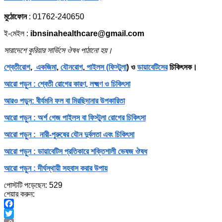
মুঠোফোন
: 01762-240650
ই-মেইল :
ibnsinahealthcare@gmail.com
সারাদেশে কুরিয়ার সার্ভিসে ঔষধ পাঠানো হয়।
শ্বেতীরোগ
,
একজিমা
,
যৌনরোগ
,
পাইলস (ফিস্টুলা
) ও
ডায়াবেটিসের
চিকিৎসক।
আরো পড়ুন : শ্বেতী রোগের কারণ, লক্ষ্মণ ও চিকিৎসা
আরও পড়ুন: বীর্যমনি ফল বা মিরছিদানার উপকারিতা
আরো পড়ুন : অর্শ গেজ পাইলস বা ফিস্টুলা রোগের চিকিৎসা
আরো পড়ুন : নারী-পুরুষের যৌন দুর্বলতা এবং চিকিৎসা
আরো পড়ুন : ডায়াবেটিস প্রতিকারে শক্তিশালী ভেষজ ঔষধ
আরো পড়ুন : দীর্ঘস্থায়ী সহবাস করার উপায়
পোস্টটি পড়েছেন:
529
শেয়ার করুন:
Facebook