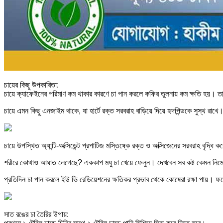
চায়ের কিছু উপকারিতা:
চায়ে ক্যাফেইনের পরিমাণ কম থাকার কারণে চা পান করলে কফির তুলনায় কম ক্ষতি হয়। ত
চায়ে এমন কিছু এনজাইম থাকে, যা হার্টে রক্ত সরবরাহ বাড়িয়ে দিয়ে হৃদপিন্ডকে সুস্থ রাখ
চায়ে উপস্থিত অ্যান্টি-অক্সিডেন্ট প্রপাটিজ মস্তিষ্কে রক্ত ও অক্সিজেনের সরবরাহ বৃদ্ধ
শরীরে কোথাও আঘাত লেগেছে? এককাপ মধু চা খেয়ে ফেলুন। দেখবেন সব কষ্ট কেমন নিমেষ
প্রতিদিন চা পান করলে ইউ ভি রেডিয়েশনের ক্ষতিকর প্রভাব থেকে কোষেরা রক্ষা পায়। ফল
সাত রঙের চা তৈরির উপায়: