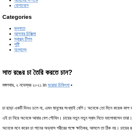
আমাদের সম্পর্কে
যোগাযোগ
Categories
মূলপাতা
আপনার চিকিত্‍সা
স্বাস্থ্য টিপস
পুষ্টি
অন্যান্য
সাত রঙের চা তৈরি করতে চান?
মঙ্গলবার, ২ নভেম্বর ২০২১
in
ঘরোয়া চিকিৎসা
•
চা ছাড়া একটি দিনও চলে না, এমন মানুষের সংখ্যাই বেশি। অনেকে তো দিনে কয়েক কাপ 
এই চা নিয়ে অনেকে আবার বেশ শৌখিন। চায়ের নতুন নতুন স্বাদ নিতে ভালোবাসেন তারা।
অনেকে মনে করেন চা পানের অভ্যাস শরীরের পক্ষে ক্ষতিকর, আসলে তা ঠিক নয়। চায়ের 