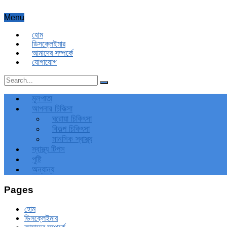
Menu
হোম
ডিসক্লেইমার
আমাদের সম্পর্কে
যোগাযোগ
মূলপাতা
আপনার চিকিত্‍সা
ঘরোয়া চিকিৎসা
বিকল্প চিকিৎসা
মানসিক স্বাস্থ্য
স্বাস্থ্য টিপস
পুষ্টি
অন্যান্য
Pages
হোম
ডিসক্লেইমার