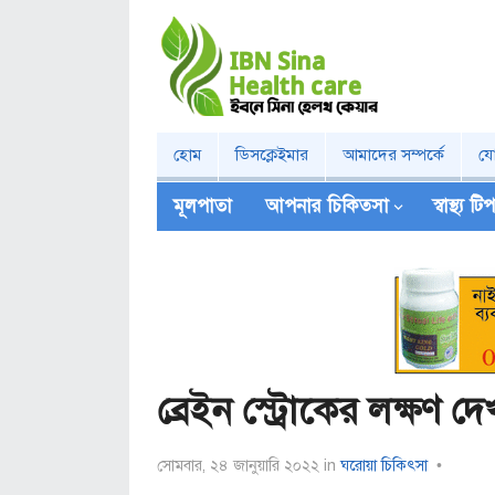
হোম
ডিসক্লেইমার
আমাদের সম্পর্কে
য
মূলপাতা
আপনার চিকিত্‍সা
স্বাস্থ্য ট
ব্রেইন স্ট্রোকের লক্ষণ 
সোমবার, ২৪ জানুয়ারি ২০২২
in
ঘরোয়া চিকিৎসা
•