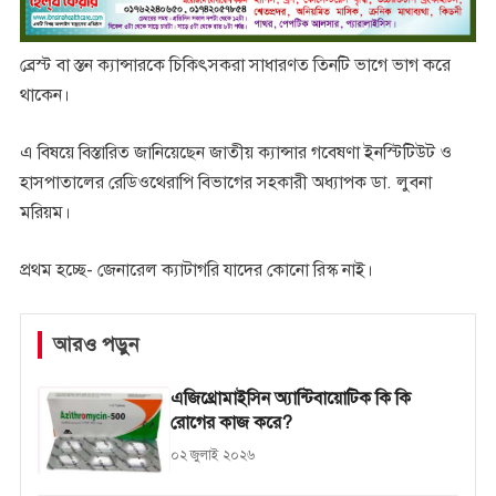
ব্রেস্ট বা স্তন ক্যান্সারকে চিকিৎসকরা সাধারণত তিনটি ভাগে ভাগ করে
থাকেন।
এ বিষয়ে বিস্তারিত জানিয়েছেন জাতীয় ক্যান্সার গবেষণা ইনস্টিটিউট ও
হাসপাতালের রেডিওথেরাপি বিভাগের সহকারী অধ্যাপক ডা. লুবনা
মরিয়ম।
প্রথম হচ্ছে- জেনারেল ক্যাটাগরি যাদের কোনো রিস্ক নাই।
আরও পড়ুন
এজিথ্রোমাইসিন অ্যান্টিবায়োটিক কি কি
রোগের কাজ করে?
০২ জুলাই ২০২৬