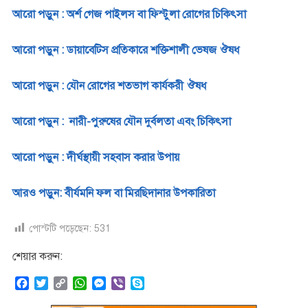
আরো পড়ুন : অর্শ গেজ পাইলস বা ফিস্টুলা রোগের চিকিৎসা
আরো পড়ুন : ডায়াবেটিস প্রতিকারে শক্তিশালী ভেষজ ঔষধ
আরো পড়ুন : যৌন রোগের শতভাগ কার্যকরী ঔষধ
আরো পড়ুন : নারী-পুরুষের যৌন দুর্বলতা এবং চিকিৎসা
আরো পড়ুন : দীর্ঘস্থায়ী সহবাস করার উপায়
আরও পড়ুন: বীর্যমনি ফল বা মিরছিদানার উপকারিতা
পোস্টটি পড়েছেন:
531
শেয়ার করুন:
F
T
C
W
M
V
S
a
w
o
h
e
i
k