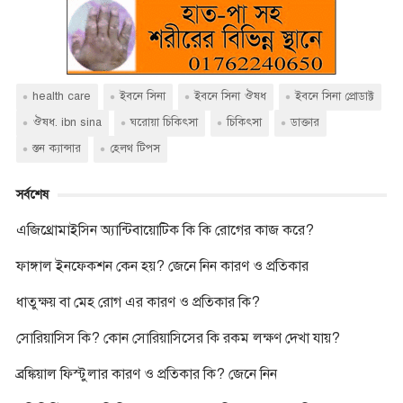
c
i
p
a
s
b
y
e
t
y
t
s
e
p
b
t
L
s
e
r
e
o
e
i
A
n
o
r
n
p
g
k
k
p
e
health care
ইবনে সিনা
ইবনে সিনা ঔষধ
ইবনে সিনা প্রোডাক্ট
r
ঔষধ. ibn sina
ঘরোয়া চিকিৎসা
চিকিৎসা
ডাক্তার
স্তন ক্যান্সার
হেলথ টিপস
সর্বশেষ
এজিথ্রোমাইসিন অ্যান্টিবায়োটিক কি কি রোগের কাজ করে?
ফাঙ্গাল ইনফেকশন কেন হয়? জেনে নিন কারণ ও প্রতিকার
ধাতুক্ষয় বা মেহ রোগ এর কারণ ও প্রতিকার কি?
সোরিয়াসিস কি? কোন সোরিয়াসিসের কি রকম লক্ষণ দেখা যায়?
ব্রঙ্কিয়াল ফিস্টুলার কারণ ও প্রতিকার কি? জেনে নিন