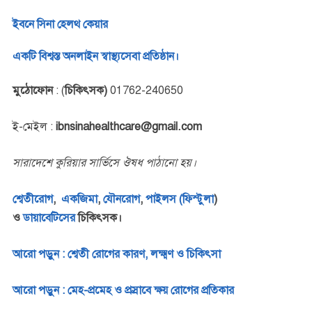
ইবনে সিনা হেলথ কেয়ার
একটি বিশ্বস্ত অনলাইন স্বাস্থ্যসেবা প্রতিষ্ঠান।
মুঠোফোন
: (
চিকিৎসক)
01762-240650
ই-মেইল :
ibnsinahealthcare@gmail.com
সারাদেশে কুরিয়ার সার্ভিসে ঔষধ পাঠানো হয়।
শ্বেতীরোগ
,
একজিমা
,
যৌনরোগ
,
পাইলস (ফিস্টুলা
)
ও
ডায়াবেটিসের
চিকিৎসক।
আরো পড়ুন : শ্বেতী রোগের কারণ, লক্ষ্মণ ও চিকিৎসা
আরো পড়ুন : মেহ-প্রমেহ ও প্রস্রাবে ক্ষয় রোগের প্রতিকার