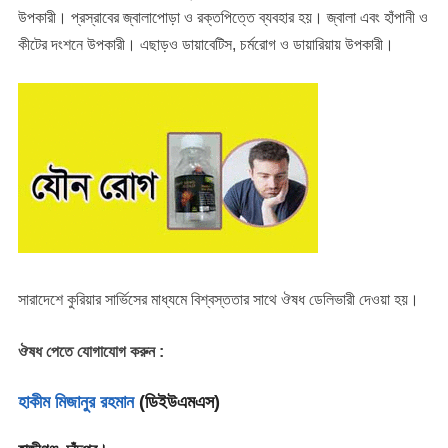
উপকারী। প্রস্রাবের জ্বালাপোড়া ও রক্তপিত্তে ব্যবহার হয়। জ্বালা এবং হাঁপানী ও
কীটের দংশনে উপকারী। এছাড়ও ডায়াবেটিস, চর্মরোগ ও ডায়ারিয়ায় উপকারী।
সারাদেশে কুরিয়ার সার্ভিসের মাধ্যমে বিশ্বস্ততার সাথে ঔষধ ডেলিভারী দেওয়া হয়।
ঔষধ পেতে যোগাযোগ করুন :
হাকীম মিজানুর রহমান
(ডিইউএমএস)