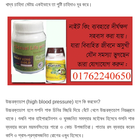
খাদ্য চাহিদা মেটায় একইভাবে তা পুষ্টি চাহিদাও দূর করে।
উচ্চরক্তচাপ (high blood pressure) হলে কি করবেন?
উচ্চরক্তচাপ হলে শুশনি শাক চিনির মিছরি দিয়ে বেঁটে খেলে উচ্চরক্তচাপ নিয়ন্ত্রনে
থাকে। শুষনি শাক হাইপারটেনশন ও ঘুমজনিত সমস্যার মহৌষধ হিসেবে শুসনি শাক
ব্যবহার করেন ময়মনসিংহের গারো ও কোচ উপজাতিরা। পাতার রস ব্যবহার করেন
কাশি ও শ্বাস-প্রশ্বাসজনিত রোগের ওষুধ হিসেবে।