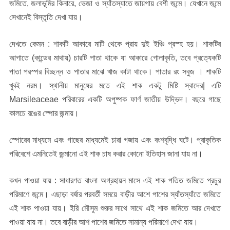
জমিতে, জলাভূমির কিনারে, ভেজা ও স্যাঁতস্যাতে জায়গায় বেশী জন্মে। যেখানে জন্মে
সেখানেই বিস্তৃতি দেখা যায়।
দেখতে কেমন : শাকটি আকারে মাটি থেকে প্রায় দুই ইঞ্চি প্রস্হ হয়। শাকটির
আগাতে (কান্ডের মাথায়) চারটি পাতা থাকে যা আকারে গোলাকৃতি, তবে প্রত্যেকটি
পাতা পরস্পর বিচ্ছন্ন ও পাতার মাঝে খাজ কাটা থাকে। পাতার রং সবুজ । শাকটি
খুবই নরম। স্থানীয় মানুষের মতে এই শাক একটু মিষ্টি স্বাদের| এটি
Marsileaceae পরিবারের একটি অপুষ্পক ফার্ণ জাতীয় উদ্ভিদ। বছরে গাছে
কালচে রঙের স্পোর জন্মায়।
স্পোরের মাধ্যমে এবং গাছের মাধ্যমেই চারা গজায় এবং বংশবৃদ্ধি ঘটে। প্রাকৃতিক
পরিবেশে এমনিতেই জন্মানো এই শাক চাষ করার কোনো ইতিহাস জানা যায় না।
কখন পাওয়া যায় : সাধারণত বাংলা অগ্রহায়ন মাসে এই শাক পতিত জমিতে প্রচুর
পরিমাণে জন্মে। এছাড়া বর্ষার পরবর্তী সময়ে বাড়ীর আশে পাশের স্যাঁতস্যাঁতে জমিতে
এই শাক পাওয়া যায়। ইরি মৌসুম শুরুর সাথে সাথে এই শাক জমিতে আর দেখতে
পাওয়া যায় না। তবে বাড়ীর আশ পাশের জমিতে সামান্য পরিমাণে দেখা যায়।