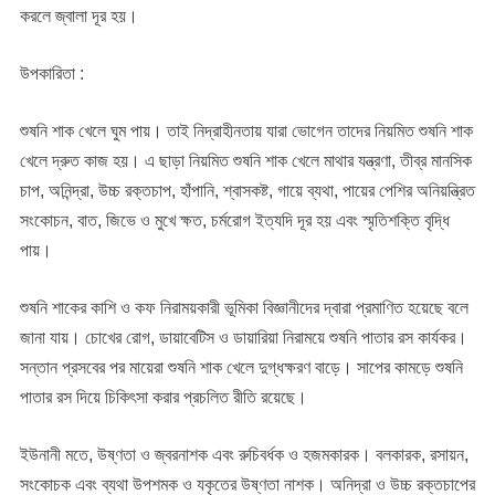
করলে জ্বালা দূর হয়।
উপকারিতা :
শুষনি শাক খেলে ঘুম পায়। তাই নিদ্রাহীনতায় যারা ভোগেন তাদের নিয়মিত শুষনি শাক
খেলে দ্রুত কাজ হয়। এ ছাড়া নিয়মিত শুষনি শাক খেলে মাথার যন্ত্রণা, তীব্র মানসিক
চাপ, অনিন্দ্রা, উচ্চ রক্তচাপ, হাঁপানি, শ্বাসকষ্ট, গায়ে ব্যথা, পায়ের পেশির অনিয়ন্ত্রিত
সংকোচন, বাত, জিভে ও মুখে ক্ষত, চর্মরোগ ইত্যদি দূর হয় এবং স্মৃতিশক্তি বৃদ্ধি
পায়।
শুষনি শাকের কাশি ও কফ নিরাময়কারী ভূমিকা বিজ্ঞানীদের দ্বারা প্রমাণিত হয়েছে বলে
জানা যায়। চোখের রোগ, ডায়াবেটিস ও ডায়ারিয়া নিরাময়ে শুষনি পাতার রস কার্যকর।
সন্তান প্রসবের পর মায়েরা শুষনি শাক খেলে দুগ্ধক্ষরণ বাড়ে। সাপের কামড়ে শুষনি
পাতার রস দিয়ে চিকিৎসা করার প্রচলিত রীতি রয়েছে।
ইউনানী মতে, উষ্ণতা ও জ্বরনাশক এবং রুচিবর্ধক ও হজমকারক। বলকারক, রসায়ন,
সংকোচক এবং ব্যথা উপশমক ও যকৃতের উষ্ণতা নাশক। অনিদ্রা ও উচ্চ রক্তচাপের