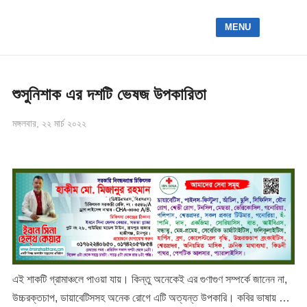
MENU
শুসুনিশাক এর দশটি ভেষজ উপকারিতা
মঙ্গলবার, ২২ মার্চ ২০২২
এই শাকটি গ্রামাঞ্চলে পাওয়া যায়। কিন্তু অনেকেই এর গুণাগুণ সম্পর্কে জানেন না,
উচ্চরক্তচাপ, ডায়াবেটিসসহ অনেক রোগে এটি অত্যন্ত উপকারি। কবির ভাষায় …