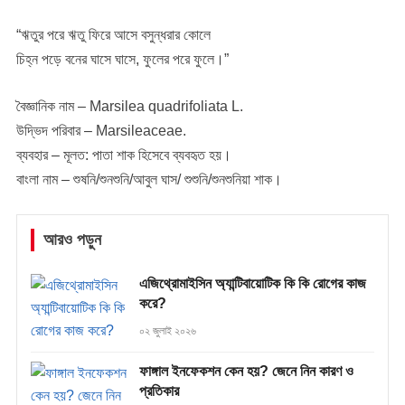
“ঋতুর পরে ঋতু ফিরে আসে বসুন্ধরার কোলে
চিহ্ন পড়ে বনের ঘাসে ঘাসে, ফুলের পরে ফুলে।”
বৈজ্ঞানিক নাম – Marsilea quadrifoliata L.
উদ্ভিদ পরিবার – Marsileaceae.
ব্যবহার – মূলত: পাতা শাক হিসেবে ব্যবহৃত হয়।
বাংলা নাম – শুষনি/শুনশুনি/আবুল ঘাস/ শুশুনি/শুনশুনিয়া শাক।
আরও পড়ুন
এজিথ্রোমাইসিন অ্যান্টিবায়োটিক কি কি রোগের কাজ
করে?
০২ জুলাই ২০২৬
ফাঙ্গাল ইনফেকশন কেন হয়? জেনে নিন কারণ ও
প্রতিকার