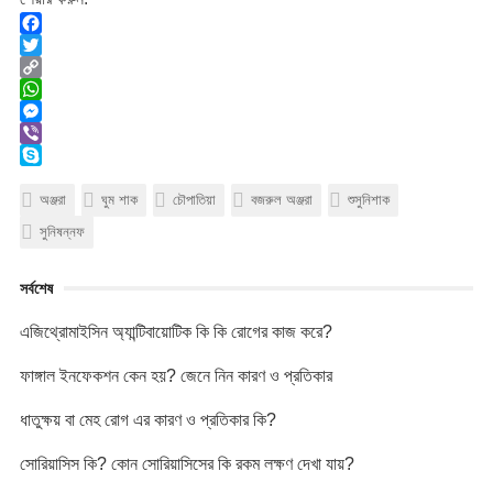
F
a
T
c
w
C
e
i
o
W
b
t
p
h
M
o
t
y
a
e
V
o
e
L
t
s
i
S
k
r
i
s
s
b
k
অঞ্জরা
ঘুম শাক
চৌপাতিয়া
বজরুল অঞ্জরা
শুসুনিশাক
n
A
e
e
y
সুনিষন্নফ
k
p
n
r
p
p
g
e
e
সর্বশেষ
r
এজিথ্রোমাইসিন অ্যান্টিবায়োটিক কি কি রোগের কাজ করে?
ফাঙ্গাল ইনফেকশন কেন হয়? জেনে নিন কারণ ও প্রতিকার
ধাতুক্ষয় বা মেহ রোগ এর কারণ ও প্রতিকার কি?
সোরিয়াসিস কি? কোন সোরিয়াসিসের কি রকম লক্ষণ দেখা যায়?