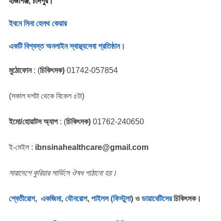
হাজীগঞ্জ, চাঁদপুর।
ইবনে সিনা হেলথ কেয়ার
একটি বিশ্বস্ত অনলাইন স্বাস্থ্যসেবা প্রতিষ্ঠান।
মুঠোফোন
: (
চিকিৎসক)
01742-057854
(সকাল দশটা থেকে বিকেল ৫টা)
ইমো/হোয়াটস অ্যাপ
: (
চিকিৎসক)
01762-240650
ই-মেইল :
ibnsinahealthcare@gmail.com
সারাদেশে কুরিয়ার সার্ভিসে ঔষধ পাঠানো হয়।
শ্বেতীরোগ
,
একজিমা
,
যৌনরোগ
,
পাইলস (ফিস্টুলা
) ও
ডায়াবেটিসের
চিকিৎসক।