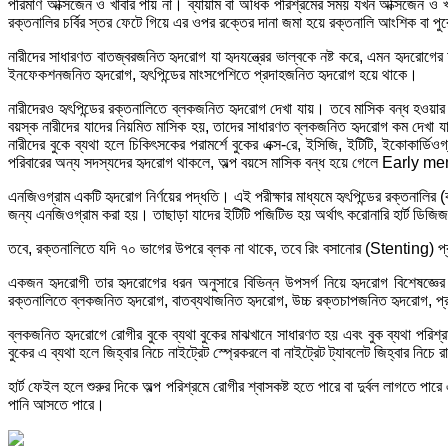
পরিমাণ অক্সিজেন ও খাবার পায় না। ব্যায়াম বা অধিক পরিশ্রমের সময় যখন অক্সিজ
রক্তনালির চর্বির স্তর ফেটে গিয়ে এর ওপর রক্তের দানা জমা হয়ে রক্তনালি আংশিক
নারীদের সাধারণত বাতজ্বরজনিত হৃদরোগ যা হৃদযন্ত্রের ভাল্বকে নষ্ট করে, এমন হৃদরোগে
ইনফেকশনজনিত হৃদরোগ, হৃৎপিন্ডের মাংসপেশিতে প্রদাহজনিত হৃদরোগ হয়ে থাকে।
নারীদেরও হৃৎপিন্ডের রক্তনালিতে ব্লকজনিত হৃদরোগ দেখা যায়। তবে মাসিক বন্ধ হওয়া
বয়স্ক নারীদের যাদের নিয়মিত মাসিক হয়, তাদের সাধারণত ব্লকজনিত হৃদরোগ কম দেখা যায়।
নারীদের বুকে ব্যথা হলে চিকিৎসকের পরামর্শে বুকের এক্স-রে, ইসিজি, ইটিটি, ইকোকার্ডিও
পরিবারের অন্য সদস্যদের হৃদরোগ থাকলে, অল্প বয়সে মাসিক বন্ধ হয়ে গেলে Early m
এনজিওগ্রাম একটি হৃদরোগ নির্ণয়ের পদ্ধতি। এই পরীক্ষার মাধ্যমে হৃৎপিন্ডের রক্তনালি
জন্য এনজিওগ্রাম করা হয়। তাছাড়া যাদের ইটিটি পজিটিভ হয় অর্থাৎ করোনারি হার্ট ডিজি
তবে, রক্তনালিতে যদি ৭০ ভাগের উপরে ব্লক না থাকে, তবে রিং বসানোর (Stenting) প
একজন হৃদরোগী তার হৃদরোগের ধরন অনুসারে বিভিন্ন উপসর্গ নিয়ে হৃদরোগ বিশেষজ্ঞের
রক্তনালিতে ব্লকজনিত হৃদরোগ, বাতব্যথাজনিত হৃদরোগ, উচ্চ রক্তচাপজনিত হৃদরোগ, প্র
ব্লকজনিত হৃদরোগে রোগীর বুকে ব্যথা বুকের মাঝখানে সাধারণত হয় এবং বুক ব্যথা পরিশ্
বুকের এ ব্যথা হলে জিহ্বার নিচে নাইট্রেট স্প্রেকরলে বা নাইট্রেট ট্যাবলেট জিহ্বার নিচে 
হার্ট ফেইল হলে শুরুর দিকে অল্প পরিশ্রমে রোগীর শ্বাসকষ্ট হতে পারে বা দুর্বল লাগতে 
পানি আসতে পারে।