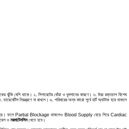
াটাকের ঝুঁকি বেশি থাকে। ২. সিগারেটের ধোঁয়া ও ধূমপানের কারণে। ৩. উচ্চ রক্তচাপ বিশেষ
 ডায়েবেটিস নিয়ন্ত্রণে না রাখলে। ৬. পরিবারের অন্য কারো পূর্বে হার্ট অ্যাটাক হয়ে থাকলে
্রসারিত হয়। ফলে Partial Blockage থাকলেও Blood Supply বেড়ে গিয়ে Cardiac
য়েল ও
নরমাটেনসিন
খেতে হবে।