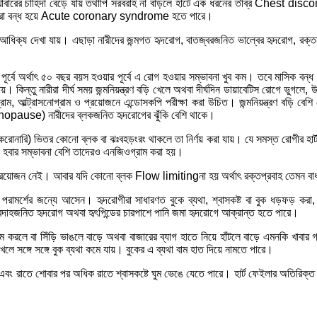
েন ও খাবারের চাহিদা বেড়ে যায় তথাপি সরবরাহ না বাড়লে হার্টে এক ধরনের তীব্র Ch
 বা পুরো বন্ধ হয়ে Acute coronary syndrome হতে পারে।
র আধিক্য দেখা যায়। এছাড়া নারীদের জন্মগত হৃদরোগ, বাতজ্বরজনিত ভাল্বের হৃদরোগ, রক্ত
র পূর্বে অর্থাৎ ৫০ বছর বয়স হওয়ার পূর্বে এ রোগ হওয়ার সম্ভাবনা খুব কম। তবে মাসিক
 কিন্তু নারীরা দীর্ঘ সময় জন্মনিয়ন্ত্রণ বড়ি খেলে অথবা দীর্ঘদিন ডায়াবেটিস রোগে ভুগলে
গ্রাম, আল্ট্রাসনোগ্রাম ও প্রয়োজনে এন্ডোসকপি পরীক্ষা করা উচিত। জন্মনিয়ন্ত্রণ বড়ি বেশি
enopause) নারীদের ব্লকজনিত হৃদরোগের ঝুঁকি বেশি থাকে।
র (করোনারি) ভিতর কোনো ব্লক বা ঝঃবহড়ংরং থাকলে তা নির্ণয় করা যায়। যে সমস্ত রোগীর হার
জ হবার সম্ভাবনা বেশি তাদেরও এনজিওগ্রাম করা হয়।
্রয়োজন নেই। আবার যদি কোনো ব্লক Flow limitingনা হয় অর্থাৎ রক্তপ্রবাহ তেমন বাধার
 পরামর্শের জন্যে আসেন। হৃদরোগীরা সাধারণত বুকে ব্যথা, শ্বাসকষ্ট বা বুক ধড়ফড় ক
দাহজনিত হৃদরোগ অথবা হৃৎপিন্ডের চারপাশে পানি জমা হৃদরোগে আক্রান্ত হতে পারে।
রম করলে বা সিঁড়ি ভাঙলে বাড়ে অথবা বাজারের ব্যাগ হাতে নিয়ে হাঁটলে বাড়ে এমনকি খাবার 
রাখলে সঙ্গে সঙ্গে বুক ব্যথা কমে যায়। বুকের এ ব্যথা বাম হাত দিয়ে নামতে পারে।
পারে এবং রাতে শোবার পর অধিক রাতে শ্বাসকষ্টে ঘুম ভেঙে যেতে পারে। হার্ট ফেইলার অতিরি