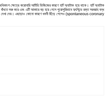
াংশ ক্ষেত্রে করোনারি আর্টারি ডিজিজের কারণে হার্ট অ্যাটাক হয়ে থাকে। হার্ট অ্যাটাক
ঁধতে শুরু করে এবং এটি আকারে বড় হয়ে গেলে পুরোপুরিভাবে হৃৎপিন্ডে রক্ত সরবরাহ বন্ধ
ই সমস্যা দেখা দেয়। এছাড়াও কোনো কারণে ধমনী ছিঁড়ে গেলেও (spontaneous coronary