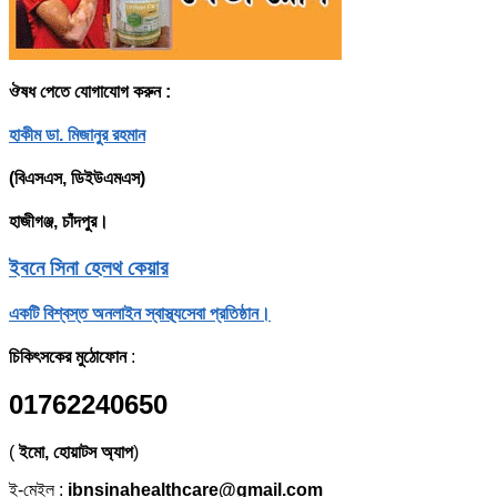
ঔষধ পেতে যোগাযোগ করুন :
হাকীম ডা. মিজানুর রহমান
(বিএসএস, ডিইউএমএস)
হাজীগঞ্জ, চাঁদপুর।
ইবনে সিনা হেলথ কেয়ার
একটি বিশ্বস্ত অনলাইন স্বাস্থ্যসেবা প্রতিষ্ঠান।
চিকিৎসকের মুঠোফোন
:
01762240650
(
ইমো, হোয়াটস অ্যাপ
)
ই-মেইল :
ibnsinahealthcare@gmail.com