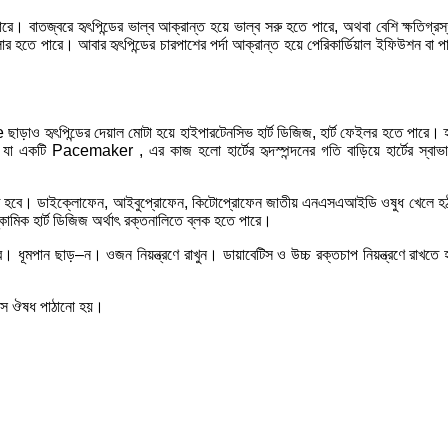
ারে। বাতজ্বরে হৃৎপিন্ডের ভাল্ব আক্রান্ত হয়ে ভাল্ব সরু হতে পারে, অথবা বেশি ক্ষতিগ্
ইলার হতে পারে। আবার হৃৎপিন্ডের চারপাশের পর্দা আক্রান্ত হয়ে পেরিকার্ডিয়াল ইফিউশন বা 
ড়াও হৃৎপিন্ডের দেয়াল মোটা হয়ে হাইপারটেনসিভ হার্ট ডিজিজ, হার্ট ফেইলর হতে পারে। হ
যা একটি Pacemaker , এর কাজ হলো হার্টের হৃদস্পন্দনের গতি বাড়িয়ে হার্টের স্বাভা
করতে হবে। ডাইক্লোফেন, আইবুপ্রোফেন, কিটোপ্রোফেন জাতীয় এনএসএআইডি ওষুধ খেলে হঠাৎ 
স্কোমিক হার্ট ডিজিজ অর্থাৎ রক্তনালিতে ব্লক হতে পারে।
পান ছাড়–ন। ওজন নিয়ন্ত্রণে রাখুন। ডায়াবেটিস ও উচ্চ রক্তচাপ নিয়ন্ত্রণে রাখতে হবে। রক
ভিসে ঔষধ পাঠানো হয়।