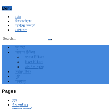
Menu
হোম
ডিসক্লেইমার
আমাদের সম্পর্কে
যোগাযোগ
মূলপাতা
আপনার চিকিত্‍সা
ঘরোয়া চিকিৎসা
বিকল্প চিকিৎসা
মানসিক স্বাস্থ্য
স্বাস্থ্য টিপস
পুষ্টি
অন্যান্য
Pages
হোম
ডিসক্লেইমার