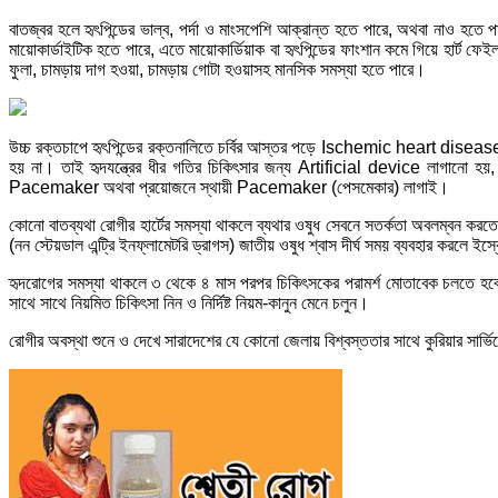
বাতজ্বর হলে হৃৎপিন্ডের ভাল্ব, পর্দা ও মাংসপেশি আক্রান্ত হতে পারে, অথবা নাও হতে প
মায়োকার্ডাইটিক হতে পারে, এতে মায়োকার্ডিয়াক বা হৃৎপিন্ডের ফাংশান কমে গিয়ে হার্ট ফে
ফুলা, চামড়ায় দাগ হওয়া, চামড়ায় গোটা হওয়াসহ মানসিক সমস্যা হতে পারে।
উচ্চ রক্তচাপে হৃৎপিন্ডের রক্তনালিতে চর্বির আস্তর পড়ে Ischemic heart disease ছা
হয় না। তাই হৃদযন্ত্রের ধীর গতির চিকিৎসার জন্য Artificial device লাগানো হয়, 
Pacemaker অথবা প্রয়োজনে স্থায়ী Pacemaker (পেসমেকার) লাগাই।
কোনো বাতব্যথা রোগীর হার্টের সমস্যা থাকলে ব্যথার ওষুধ সেবনে সতর্কতা অবলম্বন 
(নন স্টেয়ডাল এন্ট্রি ইনফ্লামেটরি ড্রাগস) জাতীয় ওষুধ শ্বাস দীর্ঘ সময় ব্যবহার করলে ই
হৃদরোগের সমস্যা থাকলে ৩ থেকে ৪ মাস পরপর চিকিৎসকের পরামর্শ মোতাবেক চলতে হবে। ধূম
সাথে সাথে নিয়মিত চিকিৎসা নিন ও নির্দিষ্ট নিয়ম-কানুন মেনে চলুন।
রোগীর অবস্থা শুনে ও দেখে সারাদেশের যে কোনো জেলায় বিশ্বস্ততার সাথে কুরিয়ার সার্