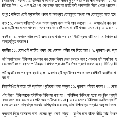
সেবনবিধি : সকাল : ১. একদম খালিপেটে এক গ্লাস কুসুম গরম পানি পান করবেন। ২. আধাঘ
মিশিয়ে নিন। ৩. এক ঘণ্টা পর এক চামচ ভাত বা দুইটি রুটি শাকসবজি দিয়ে খেতে পারবে
দুপুর : বাড়িতে তৈরি স্বাভাবিক খাবার যা অবশ্যই তেলমুক্ত অথবা কম তেলযুক্ত হতে হ
রাত : ১. একদম খালিপেটে এক গ্লাস কুসুম গরম পানি পান করবেন। ২. আধাঘণ্টা পর এক গ্
এক ঘণ্টা পর সালাদ খাবেন। তবে কোনোভাবেই ভাত বা রুটি খাওয়া চলবে না। ৪. এক চা চাম
করণীয় : ১. সকালে খালি পেটে এবং রাতে খাবার পর ২০ মিনিট দ্রুত হাঁটবেন। ২. দৈনিক চ
অন্তর্ভুক্ত করবেন।
বর্জনীয় : ১. তেল-চর্বি জাতীয় খাদ্য এবং কোমল পানীয় বাদ দিতে হবে। ২. ধূমপান এবং অ
হার্ট অ্যাটাকের চিকিৎসা নেওয়ার পর যেসব নিয়ম মেনে চলতে হবে : একবার হার্ট অ্যাট
কোলেস্টেরল ও রক্তচাপ নিয়ন্ত্রণে রাখতে প্রয়োজনীয় ঔষধ গ্রহণ করতে হবে। বিভিন্ন র
হার্ট অ্যাটাকের পর বুকে ব্যথা হলে : একবার হার্ট অ্যাটাকের পর অনেক রোগীরই এঞ্জাইনা ব
হয় না।
নিম্নলিখিত উপায়ে হার্ট অ্যাটাক প্রতিরোধ করা সম্ভব : ১. ধূমপান পরিহার করুন। ২. কো
এই বিকল্প চিকিৎসাকে হলিস্টিক চিকিৎসা বলা হয়। হলিস্টিক চিকিৎসা হলো আধুনিক প্রযুক্ত
ব্লক হতে শুরু করলে এর গতি আর পাল্টানো যায় না। এর একমাত্র চিকিৎসা এনজিওপ্লাস্ট
ফের হৃদরোগে আক্রান্ত হওয়ার আশঙ্কায় রয়েছেন, তারা উপরোক্ত পদ্ধতি অনুসরণ করে সুস্
হৃদরোগ নিয়ে আমাদের নানা ধরনের ভুল ধারণা আছে। রোগীর মনে থাকে ভীতি আর বিপদের আশ