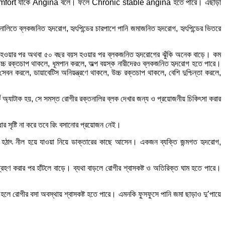
est discomfort যাকে Angina বলে। ফলে Chronic stable angina হতে পারে। এছাড়া
নালিতে ব্লকজনিত হৃদরোগ, হৃৎপিন্ডের চারপাশে পানি জমাজনিত হৃদরোগ, হৃৎপিন্ডের ভিতরে
 বন্ধ হওয়ার পর অথবা ৫০ বছর বয়স হওয়ার পর ব্লকজনিত হৃদরোগের ঝুঁকি অনেক বাড়ে। কম
, উচ্চ রক্তচাপ থাকলে, ধূমপান করলে, অল্প বয়স্ক নারীদেরও ব্লকজনিত হৃদরোগ হতে পারে।
 সেবন করলে, ডায়াবেটিস অনিয়ন্ত্রণে থাকলে, উচ্চ রক্তচাপ থাকলে, বেশি দুশ্চিন্তা করলে,
্ট অ্যাটাক হয়, সে সমস্ত রোগীর রক্তনালির ব্লক দেখার জন্য ও প্রয়োজনীয় চিকিৎসা করার
 সৃষ্টি না করে তবে রিং বসানোর প্রয়োজন নেই।
রা, হঠাৎ নীল হয়ে যাওয়া নিয়ে ডাক্তারের কাছে আসেন। একজন ব্যক্তি জন্মগত হৃদরোগ,
গ্রহণ করার পর হাঁটলে বাড়ে। ব্যথা বাড়লে রোগীর শ্বাসকষ্ট ও অতিরিক্ত ঘাম হতে পারে।
ক্ত হলে রোগীর বসা অবস্থায় শ্বাসকষ্ট হতে পারে। এমনকি ফুসফুসে পানি জমা ছাড়াও দু’পায়ে