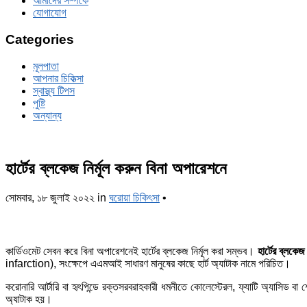
আমাদের সম্পর্কে
যোগাযোগ
Categories
মূলপাতা
আপনার চিকিত্‍সা
স্বাস্থ্য টিপস
পুষ্টি
অন্যান্য
হার্টের ব্লকেজ নির্মূল করুন বিনা অপারেশনে
সোমবার, ১৮ জুলাই ২০২২
in
ঘরোয়া চিকিৎসা
•
কার্ডিওমেট সেবন করে বিনা অপারেশনেই হার্টের ব্লকেজ নির্মূল করা সম্ভব।
হার্টের ব্লকে
infarction), সংক্ষেপে এএমআই সাধারণ মানুষের কাছে হার্ট অ্যাটাক নামে পরিচিত।
করোনারি আর্টারি বা হৃৎপিন্ডে রক্তসরবরাহকারী ধমনীতে কোলেস্টেরল, ফ্যাটি অ্যাসিড বা
অ্যাটাক হয়।