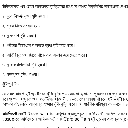
চিকিৎসকেরা এই রোগে আক্রান্ত ব্যক্তিদের মধ্যে সাধারণত নিম্নলিখিত লক্ষণগুলো দেখত
১. বুকে তীক্ষè ব্যথা সৃষ্টি হওয়া।
২. শ্বাস নিতে সমস্যা হওয়া।
৩. বুকে চাপ সৃষ্টি হওয়া।
৪. শরীরের নিম্নাংশে বা বাহুতে ব্যথা সৃষ্টি হতে পারে।
৫. অতিরিক্ত ঘাম ঝরতে থাকে এবং অজ্ঞান হয়ে যেতে পারে।
৬. বুকে জ্বালাপোড়া সৃষ্টি হওয়া।
৭. হৃদস্পন্দন বৃদ্ধি পাওয়া।
ঝুঁকিপূর্ণ বিষয় :
যে সকল কারণে হার্ট অ্যাটাকের ঝুঁকি বৃদ্ধি পায় সেগুলো হলো- ১. পুরুষদের ক্ষেত্রে যা
করে ধূমপান, স্থূলতা ও ডায়াবেটিসের সাথে উচ্চ রক্তচাপের সমস্যা থাকলে হার্ট অ্যাটাক হও
আপনার এই রোগে আক্রান্ত হওয়ার ঝুঁকি বৃদ্ধি পাবে। ৭. শারীরিক পরিশ্রম কম করলে। ৮.
কার্ডিওমেট
একটি Reversal diet ফর্মূলায় প্রস্তুতকৃত। কার্ডিওমেট নিয়মিত সে
tissue-তে অক্সিজেনের আধিক্য ঘটে এবং Cardiac Pain দূরীভূত হয় এবং ক্রমান্বয়ে 