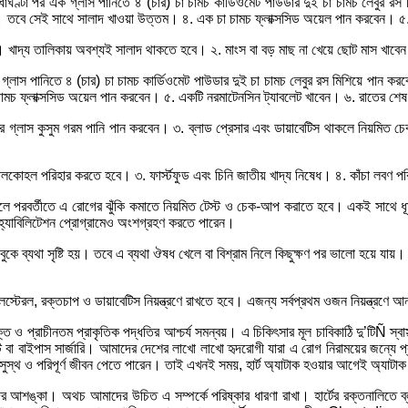
ণ্টা পর এক গ্লাস পানিতে ৪ (চার) চা চামচ কার্ডিওমেট পাউডার দুই চা চামচ লেবুর রস
ন। তবে সেই সাথে সালাদ খাওয়া উত্তম। ৪. এক চা চামচ ফ্লাক্সসিড অয়েল পান করবেন। ৫.
বে। খাদ্য তালিকায় অবশ্যই সালাদ থাকতে হবে। ২. মাংস বা বড় মাছ না খেয়ে ছোট মাস খাবে
লাস পানিতে ৪ (চার) চা চামচ কার্ডিওমেট পাউডার দুই চা চামচ লেবুর রস মিশিয়ে পান কর
চ ফ্লাক্সসিড অয়েল পান করবেন। ৫. একটি নরমাটেনসিন ট্যাবলেট খাবেন। ৬. রাতের শেষ খাব
ার গ্লাস কুসুম গরম পানি পান করবেন। ৩. ব্লাড প্রেসার এবং ডায়াবেটিস থাকলে নিয়মিত চ
্যালকোহল পরিহার করতে হবে। ৩. ফার্স্টফুড এবং চিনি জাতীয় খাদ্য নিষেধ। ৪. কাঁচা লবণ প
াক হলে পরবর্তীতে এ রোগের ঝুঁকি কমাতে নিয়মিত টেস্ট ও চেক-আপ করাতে হবে। একই সাথে ধ
িহ্যাবিলিটেশন প্রোগ্রামেও অংশগ্রহণ করতে পারেন।
া বুকে ব্যথা সৃষ্টি হয়। তবে এ ব্যথা ঔষধ খেলে বা বিশ্রাম নিলে কিছুক্ষণ পর ভালো হয়ে যায়।
লেস্টেরল, রক্তচাপ ও ডায়াবেটিস নিয়ন্ত্রণে রাখতে হবে। এজন্য সর্বপ্রথম ওজন নিয়ন্ত্রণে
ি ও প্রাচীনতম প্রাকৃতিক পদ্ধতির আশ্চর্য সমন্বয়। এ চিকিৎসার মূল চাবিকাঠি দু’টিÑ স্বাস
ি বা বাইপাস সার্জারি। আমাদের দেশের লাখো লাখো হৃদরোগী যারা এ রোগ নিরাময়ের জন্যে 
থ ও পরিপূর্ণ জীবন পেতে পারেন। তাই এখনই সময়, হার্ট অ্যাটাক হওয়ার আগেই অ্যাটাক করু
ঙ্কা। অথচ আমাদের উচিত এ সম্পর্কে পরিষ্কার ধারণা রাখা। হার্টের রক্তনালিতে ব্লকে