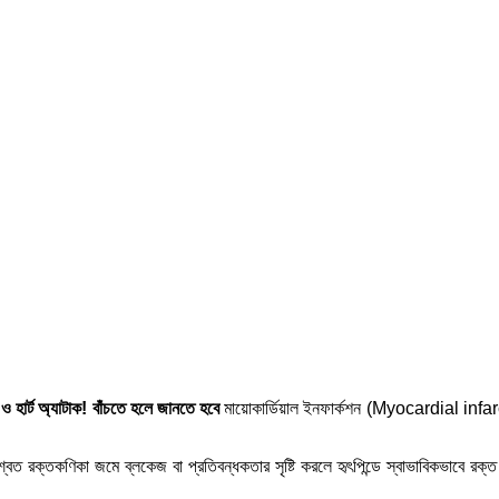
জ ও হার্ট অ্যাটাক! বাঁচতে হলে জানতে হবে
মায়োকার্ডিয়াল ইনফার্কশন (Myocardial infar
 শ্বেত রক্তকণিকা জমে ব্লকেজ বা প্রতিবন্ধকতার সৃষ্টি করলে হৃৎপিন্ডে স্বাভাবিকভাবে রক