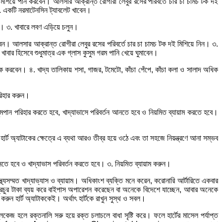
 মিশিয়ে পান করবেন। আলসার আক্রান্ত রোগীরা লেবুর রসের পরিবর্তে চার চা চামচ টক দই
 একটি নরমাটেনসিন ট্যাবলেট খাবেন।
ন। ৩. খাবারে লবণ এড়িয়ে চলুন।
বেন। আলসার আক্রান্ত রোগীরা লেবুর রসের পরিবর্তে চার চা চামচ টক দই মিশিয়ে নিন। ৩.
ার হিসেবে শুধুমাত্র এক গ্লাস কুসুম গরম পানি খেয়ে ঘুমাবেন।
েক করবেন। ৪. খাদ্য তালিকায় শসা, গাজর, টমেটো, কাঁচা পেঁপে, কাঁচা কলা ও সালাদ অধিক
রিহার করুন।
ূমপান পরিহার করতে হবে, খাদ্যাভাসে পরিবর্তন আনতে হবে ও নিয়মিত ব্যায়াম করতে হবে।
 হার্ট অ্যাটাকের ক্ষেত্রে এ ব্যথা আরও তীব্র হয়ে ওঠে এবং তা সহজে নিয়ন্ত্রণে আনা সম্ভব
 আনতে হবে ও খাদ্যাভাস পরিবর্তন করতে হবে। ৩. নিয়মিত ব্যায়াম করুন।
্থ্যসম্মত খাদ্যাভ্যাস ও ব্যায়াম। অধিকাংশ ব্যক্তি মনে করেন, করোনারি আর্টারিতে একবার
প্রচুর টাকা ব্যয় করে বাইপাস অপারেশন করেছেন বা অনেকে বিদেশে যাচ্ছেন, আবার অনেকে
ন হার্ট অ্যাটাককেই। অর্থাৎ হার্টকে রাখুন সুস্থ ও সবল।
জ হলে রক্তনালি সরু হয়ে রক্ত চলাচলে বাধা সৃষ্টি করে। ফলে হার্টের মাসেল পর্যাপ্ত