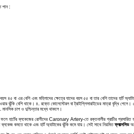
ে পান :
দের বয়স ৪৫ বা এর বেশি এবং মহিলাদের ক্ষেত্রে যাদের বয়স ৫৫ বা তার বেশি তাদের হার্ট অ্য
য়ার ঝুঁকি বেশি থাকে। ৪. রক্তে কোলেস্টেরল বা ট্রাইগ্লিসারাইডের মাত্রা বৃদ্ধি পেলে। ৫.
 মানসিক চাপ ও দুশ্চিন্তার মধ্যে থাকলে।
বনের ফলে হার্টের ব্লকেজের রোগীদের Caronary Artery-তে রক্তনালীর প্রাচীর প
ব্লকেজ কমতে থাকে এবং হার্ট অ্যাটাকের ঝুঁকি কমে যায়। সেই সাথে নিয়মিত
ফ্লাক্সসিড
অ