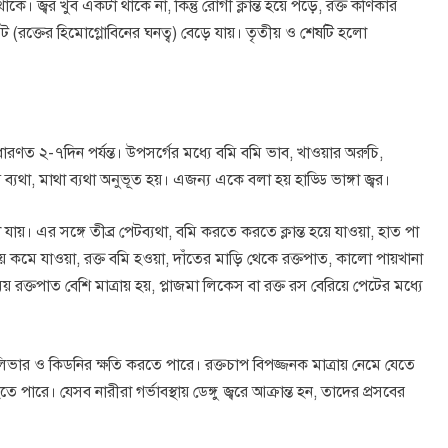
থাকে। জ্বর খুব একটা থাকে না, কিন্তু রোগী ক্লান্ত হয়ে পড়ে, রক্ত কণিকার
িট (রক্তের হিমোগ্লোবিনের ঘনত্ব) বেড়ে যায়। তৃতীয় ও শেষটি হলো
ে সাধারণত ২-৭দিন পর্যন্ত। উপসর্গের মধ্যে বমি বমি ভাব, খাওয়ার অরুচি,
 ব্যথা, মাথা ব্যথা অনুভূত হয়। এজন্য একে বলা হয় হাড্ডি ভাঙ্গা জ্বর।
 যায়। এর সঙ্গে তীব্র পেটব্যথা, বমি করতে করতে ক্লান্ত হয়ে যাওয়া, হাত পা
্রায় কমে যাওয়া, রক্ত বমি হওয়া, দাঁতের মাড়ি থেকে রক্তপাত, কালো পায়খানা
় রক্তপাত বেশি মাত্রায় হয়, প্লাজমা লিকেস বা রক্ত রস বেরিয়ে পেটের মধ্যে
ন- লিভার ও কিডনির ক্ষতি করতে পারে। রক্তচাপ বিপজ্জনক মাত্রায় নেমে যেতে
ে পারে। যেসব নারীরা গর্ভাবস্থায় ডেঙ্গু জ্বরে আক্রান্ত হন, তাদের প্রসবের