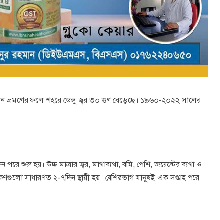
ার চলমান ভ্রমণের ফলে শহরে ডেঙ্গু জ্বর ৩০ গুণ বেড়েছে। ১৯৬০-২০২২ সালের
রে শুরু হয়। উচ্চ মাত্রার জ্বর, মাথাব্যথা, বমি, পেশি, জয়েন্টের ব্যথা ও
 লক্ষণগুলো সাধারণত ২-৭দিন স্থায়ী হয়। বেশিরভাগ মানুষই এক সপ্তাহ পরে