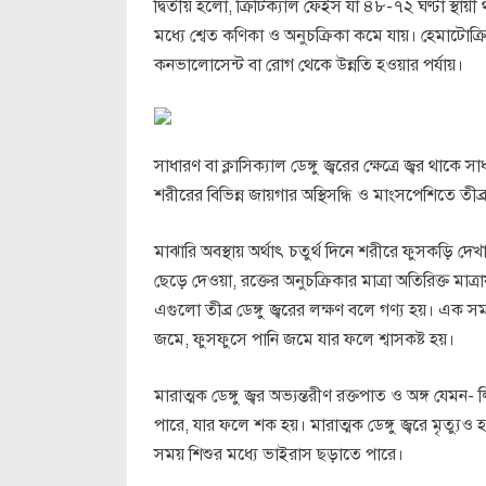
দ্বিতীয় হলো, ক্রিটিক্যাল ফেইস যা ৪৮-৭২ ঘণ্টা স্থায়ী 
মধ্যে শ্বেত কণিকা ও অনুচক্রিকা কমে যায়। হেমাটোক্র
কনভালোসেন্ট বা রোগ থেকে উন্নতি হওয়ার পর্যায়।
সাধারণ বা ক্লাসিক্যাল ডেঙ্গু জ্বরের ক্ষেত্রে জ্বর থাক
শরীরের বিভিন্ন জায়গার অস্থিসন্ধি ও মাংসপেশিতে তীব্র
মাঝারি অবস্থায় অর্থাৎ চতুর্থ দিনে শরীরে ফুসকড়ি দেখা
ছেড়ে দেওয়া, রক্তের অনুচক্রিকার মাত্রা অতিরিক্ত মাত
এগুলো তীব্র ডেঙ্গু জ্বরের লক্ষণ বলে গণ্য হয়। এক সময
জমে, ফুসফুসে পানি জমে যার ফলে শ্বাসকষ্ট হয়।
মারাত্মক ডেঙ্গু জ্বর অভ্যন্তরীণ রক্তপাত ও অঙ্গ যেম
পারে, যার ফলে শক হয়। মারাত্মক ডেঙ্গু জ্বরে মৃত্যুও হত
সময় শিশুর মধ্যে ভাইরাস ছড়াতে পারে।