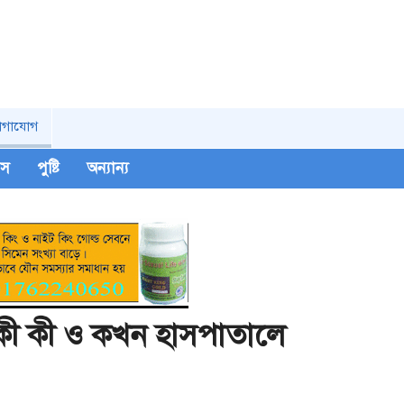
োগাযোগ
িপস
পুষ্টি
অন্যান্য
ষণ কী কী ও কখন হাসপাতালে