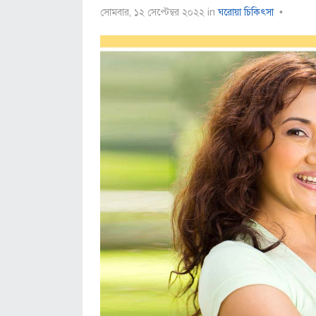
সোমবার, ১২ সেপ্টেম্বর ২০২২
in
ঘরোয়া চিকিৎসা
•