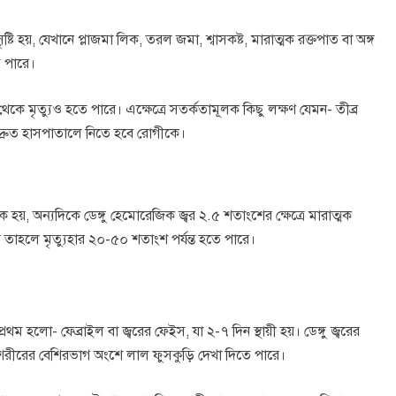
ষ্টি হয়, যেখানে প্লাজমা লিক, তরল জমা, শ্বাসকষ্ট, মারাত্মক রক্তপাত বা অঙ্গ
ে পারে।
কে মৃত্যুও হতে পারে। এক্ষেত্রে সতর্কতামূলক কিছু লক্ষণ যেমন- তীব্র
লে দ্রুত হাসপাতালে নিতে হবে রোগীকে।
্মক হয়, অন্যদিকে ডেঙ্গু হেমোরেজিক জ্বর ২.৫ শতাংশের ক্ষেত্রে মারাত্মক
য় তাহলে মৃত্যুহার ২০-৫০ শতাংশ পর্যন্ত হতে পারে।
থম হলো- ফেব্রাইল বা জ্বরের ফেইস, যা ২-৭ দিন স্থায়ী হয়। ডেঙ্গু জ্বরের
যে শরীরের বেশিরভাগ অংশে লাল ফুসকুড়ি দেখা দিতে পারে।