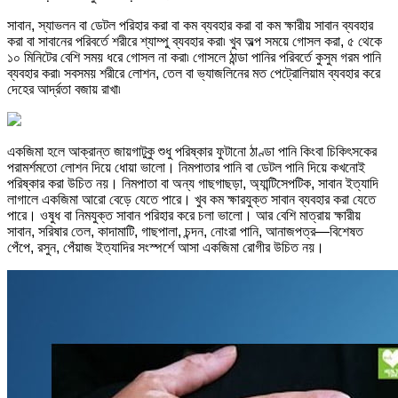
সাবান, স্যাভলন বা ডেটল পরিহার করা বা কম ব্যবহার করা বা কম ক্ষারীয় সাবান ব্যবহার
করা বা সাবানের পরিবর্তে শরীরে শ্যাম্পু ব্যবহার করা৷ খুব অল্প সময়ে গোসল করা, ৫ থেকে
১০ মিনিটের বেশি সময় ধরে গোসল না করা৷ গোসলে ঠান্ডা পানির পরিবর্তে কুসুম গরম পানি
ব্যবহার করা৷ সবসময় শরীরে লোশন, তেল বা ভ্যাজলিনের মত পেট্রোলিয়াম ব্যবহার করে
দেহের আর্দ্রতা বজায় রাখা৷
একজিমা হলে আক্রান্ত জায়গাটুকু শুধু পরিষ্কার ফুটানো ঠাণ্ডা পানি কিংবা চিকিৎসকের
পরামর্শমতো লোশন দিয়ে ধোয়া ভালো। নিমপাতার পানি বা ডেটল পানি দিয়ে কখনোই
পরিষ্কার করা উচিত নয়। নিমপাতা বা অন্য গাছগাছড়া, অ্যান্টিসেপটিক, সাবান ইত্যাদি
লাগালে একজিমা আরো বেড়ে যেতে পারে। খুব কম ক্ষারযুক্ত সাবান ব্যবহার করা যেতে
পারে। ওষুধ বা নিমযুক্ত সাবান পরিহার করে চলা ভালো। আর বেশি মাত্রায় ক্ষারীয়
সাবান, সরিষার তেল, কাদামাটি, গাছপালা, চন্দন, নোংরা পানি, আনাজপত্র—বিশেষত
পেঁপে, রসুন, পেঁয়াজ ইত্যাদির সংস্পর্শে আসা একজিমা রোগীর উচিত নয়।