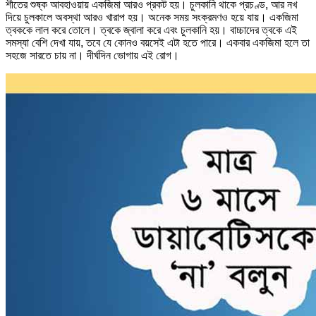
শীতের শুষ্ক আবহাওয়ায় একজিমা আরও প্রকট হয়। চুলকানি থাকে প্রচণ্ড, আর নখ
দিয়ে চুলকালে অবস্থা আরও খারাপ হয়। অনেক সময় সংক্রমণও হয়ে যায়। একজিমা
ত্বককে লাল করে তোলে। ত্বকে জ্বালা করে এবং চুলকানি হয়। বাচ্চাদের ত্বকে এই
সমস্যা বেশি দেখা যায়, তবে যে কোনও বয়সেই এটা হতে পারে। একবার একজিমা হলে তা
সহজে সারতে চায় না। দীর্ঘদিন ভোগায় এই রোগ।