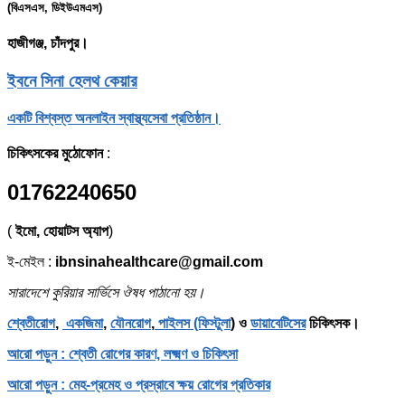
(বিএসএস, ডিইউএমএস)
হাজীগঞ্জ, চাঁদপুর।
ইবনে সিনা হেলথ কেয়ার
একটি বিশ্বস্ত অনলাইন স্বাস্থ্যসেবা প্রতিষ্ঠান।
চিকিৎসকের মুঠোফোন
:
01762240650
(
ইমো, হোয়াটস অ্যাপ
)
ই-মেইল :
ibnsinahealthcare@gmail.com
সারাদেশে কুরিয়ার সার্ভিসে ঔষধ পাঠানো হয়।
শ্বেতীরোগ
,
একজিমা
,
যৌনরোগ
,
পাইলস (ফিস্টুলা
) ও
ডায়াবেটিসের
চিকিৎসক।
আরো পড়ুন : শ্বেতী রোগের কারণ, লক্ষ্মণ ও চিকিৎসা
আরো পড়ুন : মেহ-প্রমেহ ও প্রস্রাবে ক্ষয় রোগের প্রতিকার