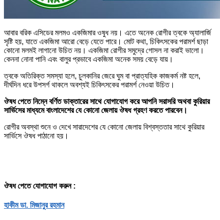
আবার বরিক এসিডের মলমও একজিমার ওষুধ নয়। এতে অনেক রোগীর ত্বকে অ্যালার্জি
সৃষ্টি হয়, যাতে একজিমা আরো বেড়ে যেতে পারে। মোট কথা, চিকিৎসকের পরামর্শ ছাড়া
কোনো মলমই লাগানো উচিত নয়। একজিমা রোগীর সমুদ্রে গোসল না করাই ভালো।
কেননা নোনা পানি এবং বালুর প্রভাবে একজিমা অনেক সময় বেড়ে যায়।
ত্বকে অতিরিক্ত সমস্যা হলে, চুলকানির জেরে ঘুম বা প্রাত্যহিক কাজকর্ম নষ্ট হলে,
দীর্ঘদিন ধরে উপসর্গ থাকলে অবশ্যই চিকিৎসকের পরামর্শ নেওয়া উচিত।
ঔষধ পেতে নিম্নে বর্ণিত ডাক্তারের সাথে যোগাযোগ করে আপনি সরাসরি অথবা কুরিয়ার
সার্ভিসের মাধ্যমে বাংলাদেশের যে কোনো জেলায় ঔষধ গ্রহণ করতে পারবেন।
রোগীর অবস্থা শুনে ও দেখে সারাদেশের যে কোনো জেলায় বিশ্বস্ততার সাথে কুরিয়ার
সার্ভিসে ঔষধ পাঠানো হয়।
ঔষধ পেতে যোগাযোগ করুন :
হাকীম ডা. মিজানুর রহমান