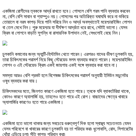
একজিমা রোগীদের ত্বককে আর্দ্র রাখতে হবে। গোসলে বেশি গরম পানি ব্যবহার করবেন
না, বেশি বেশি সাবান বা শ্যাম্পুও নয়। গোসলের পর অতিরিক্ত ঘষাঘষি করে না শুকিয়ে
তোয়ালে বা নরম কাপড় দিয়ে পানি সরিয়ে নিন ও আর্দ্র অবস্থাতেই ময়েশ্চারাইজিং লোশন
বা তেল মেখে নিন। পুরু ময়েশ্চার যা দীর্ঘক্ষণ আর্দ্রতা ধরে রাখে, সেটাই ভালো। যেসব
ক্রিম বা লোশনে বাড়তি সুগন্ধি বা রাসায়নিক উপাদান নেই, সেগুলোই বেছে নিন।
চুলকানি কমানোর জন্য অ্যান্টি-হিস্টামিন খেতে পারেন। এরপরও যাদের ভীষণ চুলকানি হয়,
তারা চিকিৎসকের পরামর্শ নিয়ে কিছু স্টেরয়েড মলম ব্যবহার করতে পারেন। ময়েশ্চারাইজিং
লোশন ও এই স্টেরয়েড ক্রিম একই জায়গায় একই সঙ্গে ব্যবহার করা যাবে না।
সমস্যা আরও বেশি প্রকট হলে বিশেষজ্ঞ চিকিৎসকের পরামর্শ অনুযায়ী ইমিউন মডুলেটর
ওষুধ ব্যবহার করা যায়।
চিকিৎসকদের মতে, জিনগত কারণে একজিমা হতে পারে। ত্বকে যদি ব্যাকটেরিয়া থাকে,
কোনও কারণে অ্যালার্জি হয়, তাহলেও হতে পারে এই রোগ। বাচ্চাদের ক্ষেত্রে খাবারে
অ্যালার্জির কারণেও হতে পারে একজিমা।
একজিমা হতে ভালো থাকার জন্য সবচেয়ে গুরুত্বপূর্ণ দিক হলো স্বাস্থ্য সচেতনতা৷ যেমন
যেসব পরিবেশে বা খাবারের কারণে চুলকানি হয় তা পরিহার করা৷ ধুলোবালি, রোদ, সিগারেটের
ধোঁয়া এড়িয়ে চলা৷ সুঁতি কাপড় পরিধান করা৷