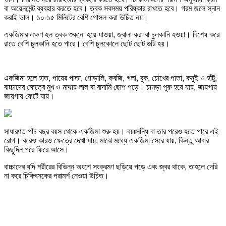
বা অয়েনমেন্ট ব্যবহার করতে হবে। ত্বক সবসময় পরিষ্কার রাখতে হবে। গরম জলে স্নান
করাই ভাল। ১০-১৫ মিনিটের বেশি গোসল করা উচিত নয়।
একজিমার লক্ষণ হল ত্বক শুকনো হয়ে যাওয়া, জ্বালা করা বা চুলকানি হওয়া। বিশেষ করে
রাতে বেশি চুলকানি হতে পারে। বেশি চুলকোলে ছোট ছোট গুটি হয়।
একজিমা হলে হাত, পায়ের পাতা, গোড়ালি, কবজি, গলা, বুক, চোখের পাতা, কনুই ও হাঁটু,
বাচ্চাদের ক্ষেত্রে মুখ ও মাথায় লাল বা বাদামি ছোপ পড়ে। চামড়া পুরু হয়ে যায়, জায়গায়
জায়গায় ফেটে যায়।
সাধারণত পাঁচ বছর বয়স থেকে একজিমা শুরু হয়। বয়ঃসন্ধি বা তার পরেও হতে পারে এই
রোগ। কারও কারও ক্ষেত্রে দেখা যায়, মাঝে মধ্যে একজিমা সেরে যায়, কিন্তু আবার
কিছুদিন পরে ফিরে আসে।
বাচ্চাদের যদি শরীরের বিভিন্ন অংশে সংক্রমণ ছড়িয়ে পড়ে এবং জ্বর থাকে, তাহলে দেরি
না করে চিকিৎসকের পরামর্শ নেওয়া উচিত।