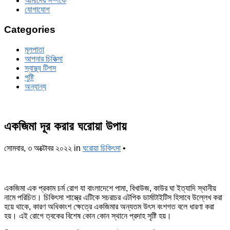
আমাদের সম্পর্কে
যোগাযোগ
Categories
মূলপাতা
আপনার চিকিত্‍সা
স্বাস্থ্য টিপস
পুষ্টি
অন্যান্য
একজিমা দূর করার ঘরোয়া উপায়
সোমবার, ৩ অক্টোবর ২০২২
in
ঘরোয়া চিকিৎসা
•
একজিমা এক প্রকাম চর্ম রোগ যা বাংলাদেশে পামা, বিখাউজ, কাউর ঘা ইত্যাদি স্থানীয়
নামে পরিচিত। চিকিৎসা শাস্ত্রে এটিকে সচরাচর এটপিক ডার্মাটাইটিস হিসাবে উল্লেখ করা
হয়ে থাকে, কারণ অধিকাংশ ক্ষেত্রে একজিমার অন্যতম উৎস বংশগত বলে ধারণা করা
হয়। এই রোগে ত্বকের বিশেষ কোন কোন স্থানে প্রদাহ সৃষ্টি হয়।