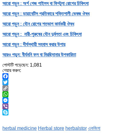
আরো পড়ুন : অর্শ গেজ পাইলস বা ফিস্টুলা রোগের চিকিৎসা
আরো পড়ুন : ডায়াবেটিস প্রতিকারে শক্তিশালী ভেষজ ঔষধ
আরো পড়ুন : যৌন রোগের শতভাগ কার্যকরী ঔষধ
আরো পড়ুন : নারী-পুরুষের যৌন দুর্বলতা এবং চিকিৎসা
আরো পড়ুন : দীর্ঘস্থায়ী সহবাস করার উপায়
আরও পড়ুন: বীর্যমনি ফল বা মিরছিদানার উপকারিতা
পোস্টটি পড়েছেন:
1,081
শেয়ার করুন:
Facebook
Twitter
Copy
Link
WhatsApp
Messenger
Viber
Skype
herbal medicine
Herbal store
herbalstor
একজিমা