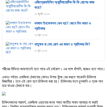
এজিথ্রোমাইসিন অ্যান্টিবায়োটিক কি কি রোগের কাজ
করে?
০২ জুলাই ২০২৬
ফাঙ্গাল ইনফেকশন কেন হয়? জেনে নিন কারণ ও
প্রতিকার
২৬ জুন ২০২৬
ধাতুক্ষয় বা মেহ রোগ এর কারণ ও প্রতিকার কি?
২১ জুন ২০২৬
শরীরের বিভিন্ন জায়গাতেই হতে পারে এই চর্মরোগ। এর সঙ্গে হাঁপানি, জ্বরও হতে পারে।
এখনও পর্যন্ত একজিমা ঠেকানোর কোনও উপায় খুঁজে বের করতে পারেননি চিকিৎসা
বিজ্ঞানীরা। তবে এই রোগ হলে চিকিৎসা করা হয়। চিকিৎসার ফলে চুলকানি ও ত্বক লাল
হয়ে যাওয়া ঠেকানো যায়।
চিকিৎসকদের পরামর্শ, একজিমা এড়ানোর জন্য শক্ত জাতীয় সাবান ব্যবহার না করাই
ভাল। নিয়মিত ময়েশ্চারাইজার ব্যবহার করতে হবে। চিকিৎসকদের পরামর্শ অনুযায়ী ক্রিম