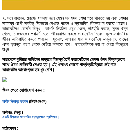
৭. মনে রাখবেন, চোখের সমস্যা হলে যেমন সব সময় চশমা পরে থাকতে হয় এবং চশমার
সাহায্যে রোগী সবকিছু ঠিকমতো দেখতে পারেন ও স্বাভাবিক জীবনযাপন করতে পারেন।
ডায়াবেটিসও তেমনি অসুখ। আপনি নিয়মিত ওষুধ খেলে, হাঁটাহাঁটি করলে, সুষম খাদ্য
খেলে, চিকিৎসকের পরামর্শ মতো জীবনযাপন করলে ডায়াবেটিস নিয়েও সুস্থ-স্বাভাবিক
জীবন অতিবাহিত করতে পারবেন। সুতরাং, আপনারা যারা ডায়াবেটিসে আক্রান্ত, তাদের
এসব ভ্রান্ত ধারণা থেকে বেরিয়ে আসতে হবে। ডায়াবেটিসকে ভয় না পেয়ে নিয়ন্ত্রণে
রাখুন।
সারাদেশে কুরিয়ার সার্ভিসের মাধ্যমে নিজস্ব তৈরি ডায়াবেটিসের ভেষজ ঔষধ বিশ্বস্ততার
সাথে ঔষধ ডেলিভারী দেওয়া হয়। এই ঔষধের কোনো পার্শ্বপ্রতিক্রিয়া নেই বলে
ডায়াবেটিস আরোগ্যের হার খুব বেশি।
ঔষধ পেতে যোগাযোগ করুন :
হাকীম মিজানুর রহমান
(ডিইউএমএস)
হাজীগঞ্জ, চাঁদপুর।
একটি বিশ্বস্ত অনলাইন স্বাস্থ্যসেবা প্রতিষ্ঠান।
মুঠোফোন
: