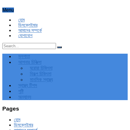
Menu
হোম
ডিসক্লেইমার
আমাদের সম্পর্কে
যোগাযোগ
মূলপাতা
আপনার চিকিত্‍সা
ঘরোয়া চিকিৎসা
বিকল্প চিকিৎসা
মানসিক স্বাস্থ্য
স্বাস্থ্য টিপস
পুষ্টি
অন্যান্য
Pages
হোম
ডিসক্লেইমার