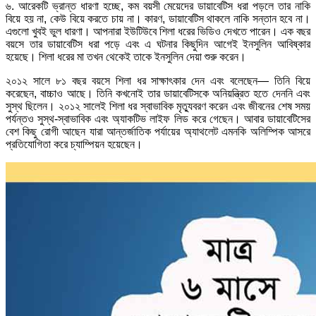
৬. আরেকটি ভ্রান্ত ধারণা হচ্ছে, কম বয়সী মেয়েদের ডায়াবেটিস ধরা পড়লে তার নাকি
বিয়ে হয় না, কেউ বিয়ে করতে চায় না। কারণ, ডায়াবেটিস থাকলে নাকি সন্তান হবে না।
এগুলো খুবই ভুল ধারণা। আপনারা ইউটিউবে শিলা ধরের ভিডিও দেখতে পারেন। এক বছর
বয়সে তার ডায়াবেটিস ধরা পড়ে এবং এ ঘটনার কিছুদিন আগেই ইনসুলিন আবিষ্কার
হয়েছে। শিলা ধরের মা তখন থেকেই তাকে ইনসুলিন দেয়া শুরু করেন।
২০১২ সালে ৮১ বছর বয়সে শিলা ধর সাক্ষাৎকার দেন এবং বলেছেন— তিনি বিয়ে
করেছেন, বাচ্চাও আছে। তিনি কখনোই তার ডায়াবেটিসকে অনিয়ন্ত্রিত হতে দেননি এবং
সুস্থ ছিলেন। ২০১২ সালেই শিলা ধর স্বাভাবিক মৃত্যুবরণ করেন এবং জীবনের শেষ সময়
পর্যন্তও সুস্থ-স্বাভাবিক এবং অ্যাকটিভ লাইফ লিড করে গেছেন। আবার ডায়াবেটিসের
বেশ কিছু রোগী আছেন যারা আন্তর্জাতিক পর্যায়ের অ্যাথলেট এমনকি অলিম্পিক আসরে
প্রতিযোগিতা করে চ্যাম্পিয়ন হয়েছেন।