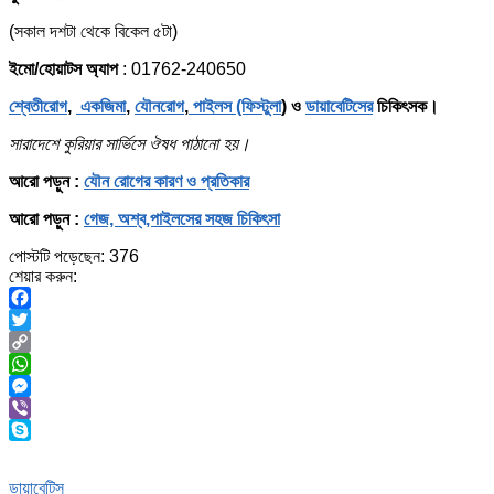
(সকাল দশটা থেকে বিকেল ৫টা)
ইমো/হোয়াটস অ্যাপ
: 01762-240650
শ্বেতীরোগ
,
একজিমা
,
যৌনরোগ
,
পাইলস (ফিস্টুলা
) ও
ডায়াবেটিসের
চিকিৎসক।
সারাদেশে কুরিয়ার সার্ভিসে ঔষধ পাঠানো হয়।
আরো পড়ুন :
যৌন রোগের কারণ ও প্রতিকার
আরো পড়ুন :
গেজ, অশ্ব,পাইলসের সহজ চিকিৎসা
পোস্টটি পড়েছেন:
376
শেয়ার করুন:
Facebook
Twitter
Copy
Link
WhatsApp
Messenger
Viber
Skype
ডায়াবেটিস