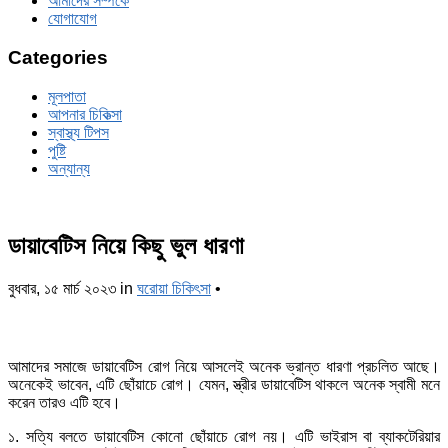
আমাদের সম্পর্কে
যোগাযোগ
Categories
মূলপাতা
আপনার চিকিত্‍সা
স্বাস্থ্য টিপস
পুষ্টি
অন্যান্য
ডায়াবেটিস নিয়ে কিছু ভুল ধারণা
বুধবার, ১৫ মার্চ ২০২৩
in
ঘরোয়া চিকিৎসা
•
আমাদের সমাজে ডায়াবেটিস রোগ নিয়ে আসলেই অনেক ভ্রান্ত ধারণা প্রচলিত আছে।
অনেকেই ভাবেন, এটি ছোঁয়াচে রোগ। যেমন, স্ত্রীর ডায়াবেটিস থাকলে অনেক স্বামী মনে
করেন তারও এটি হবে।
১. সত্যি বলতে ডায়াবেটিস কোনো ছোঁয়াচে রোগ নয়। এটি ভাইরাস বা ব্যাকটেরিয়ার