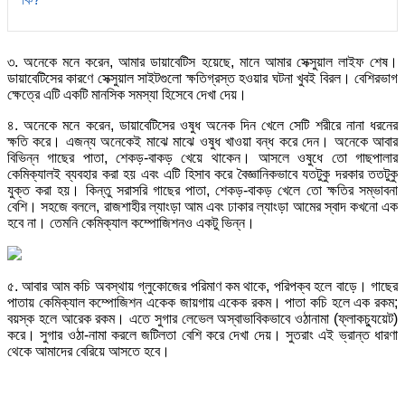
৩. অনেকে মনে করেন, আমার ডায়াবেটিস হয়েছে, মানে আমার সেক্সুয়াল লাইফ শেষ।
ডায়াবেটিসের কারণে সেক্সুয়াল সাইটগুলো ক্ষতিগ্রস্ত হওয়ার ঘটনা খুবই বিরল। বেশিরভাগ
ক্ষেত্রে এটি একটি মানসিক সমস্যা হিসেবে দেখা দেয়।
৪. অনেকে মনে করেন, ডায়াবেটিসের ওষুধ অনেক দিন খেলে সেটি শরীরে নানা ধরনের
ক্ষতি করে। এজন্য অনেকেই মাঝে মাঝে ওষুধ খাওয়া বন্ধ করে দেন। অনেকে আবার
বিভিন্ন গাছের পাতা, শেকড়-বাকড় খেয়ে থাকেন। আসলে ওষুধে তো গাছপালার
কেমিক্যালই ব্যবহার করা হয় এবং এটি হিসাব করে বৈজ্ঞানিকভাবে যতটুকু দরকার ততটুকু
যুক্ত করা হয়। কিন্তু সরাসরি গাছের পাতা, শেকড়-বাকড় খেলে তো ক্ষতির সম্ভাবনা
বেশি। সহজে বললে, রাজশাহীর ল্যাংড়া আম এবং ঢাকার ল্যাংড়া আমের স্বাদ কখনো এক
হবে না। তেমনি কেমিক্যাল কম্পোজিশনও একটু ভিন্ন।
৫. আবার আম কচি অবস্থায় গ্লুকোজের পরিমাণ কম থাকে, পরিপক্ব হলে বাড়ে। গাছের
পাতায় কেমিক্যাল কম্পোজিশন একেক জায়গায় একেক রকম। পাতা কচি হলে এক রকম;
বয়স্ক হলে আরেক রকম। এতে সুগার লেভেল অস্বাভাবিকভাবে ওঠানামা (ফ্লাকচ্যুয়েট)
করে। সুগার ওঠা-নামা করলে জটিলতা বেশি করে দেখা দেয়। সুতরাং এই ভ্রান্ত ধারণা
থেকে আমাদের বেরিয়ে আসতে হবে।