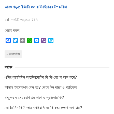
আরও পড়ুন: বীর্যমনি ফল বা মিরছিদানার উপকারিতা
পোস্টটি পড়েছেন:
718
শেয়ার করুন:
F
T
C
W
M
V
S
a
w
o
h
e
i
k
c
i
p
a
s
b
y
ডায়াবেটিস
e
t
y
t
s
e
p
b
t
L
s
e
r
e
o
e
i
A
n
সর্বশেষ
o
r
n
p
g
k
k
p
e
এজিথ্রোমাইসিন অ্যান্টিবায়োটিক কি কি রোগের কাজ করে?
r
ফাঙ্গাল ইনফেকশন কেন হয়? জেনে নিন কারণ ও প্রতিকার
ধাতুক্ষয় বা মেহ রোগ এর কারণ ও প্রতিকার কি?
সোরিয়াসিস কি? কোন সোরিয়াসিসের কি রকম লক্ষণ দেখা যায়?