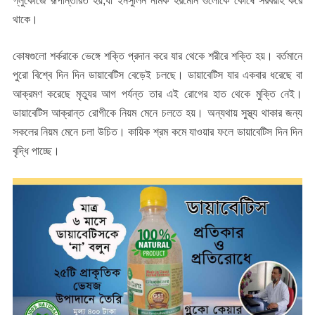
গ্লুকোজে রূপান্তরিত হয়,যা ইনসুলিন নামক হরমোন গুলোকে কোষে সরবরাহ করে
থাকে।
কোষগুলো শর্করাকে ভেঙ্গে শক্তি প্রদান করে যার থেকে শরীরে শক্তি হয়। বর্তমানে
পুরো বিশ্বে দিন দিন ডায়াবেটিস বেড়েই চলছে। ডায়াবেটিস যার একবার ধরেছে বা
আক্রমণ করেছে মৃত্যুর আগ পর্যন্ত তার এই রোগের হাত থেকে মুক্তি নেই।
ডায়াবেটিস আক্রান্ত রোগীকে নিয়ম মেনে চলতে হয়। অন্যথায় সুস্থ্য থাকার জন্য
সকলের নিয়ম মেনে চলা উচিত। কায়িক শ্রম কমে যাওয়ার ফলে ডায়াবেটিস দিন দিন
বৃদ্ধি পাচ্ছে।