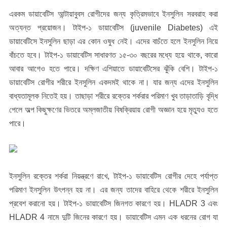
এরকম ডায়াবেটিস আন্টায়াবুবস রোগীদের জন্য কৃত্রিমভাবে ইনসুলিন সরবরাহ করা
অত্যন্ত প্রয়োজন। টাইপ-১ ডায়াবেটিস (juvenile Diabetes) এই
ডায়াবেটিসে ইনসুলিন ছাড়া এর কোন ওষুধ নেই। এদের বাচঁতে হলে ইনসুলিন নিয়ে
বাঁচতে হবে। টাইপ-১ ডায়াবেটিস সাধারণত ১৫-৩০ বছরের মধ্যে হয়ে থাকে, কারো
আবার আগেও হতে পারে। দক্ষিণ এশিয়াতে ডায়াবেটিসের ঝুঁকি বেশি। টাইপ-১
ডায়াবেটিস রোগীর শরীরে ইনসুলিন একদমই থাকে না। যার জন্য এদের ইনসুলিন
বাধ্যতামূলক নিতেই হয়। তাছাড়া শরীরে রক্তের শর্করার পরিমাণ খুব তাড়াতাড়ি বৃদ্ধি
পেলে অল্প কিছুক্ষণের ভিতরে অম্লজাতীয় বিষক্রিয়ায় রোগী অজ্ঞান হয়ে মৃত্যুও হতে
পারে।
ইনসুলিন রক্তের শর্করা নিয়ন্ত্রণে রাখে, টাইপ-১ ডায়াবেটিস রোগীর দেহে পর্যাপ্ত
পরিমাণ ইনসুলিন উৎপন্ন হয় না। এর জন্য তাদের বাহিরে থেকে শরীরে ইনসুলিন
প্রবেশ করানো হয়। টাইপ-১ ডায়াবেটিস জিনগত কারণে হয়। HLADR 3 এবং
HLADR 4 নামে দুটি জিনের কারণে হয়। ডায়াবেটিস এমন এক ধরনের রোগ যা