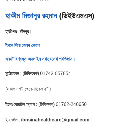
হাকীম মিজানুর রহমান
(ডিইউএমএস)
হাজীগঞ্জ, চাঁদপুর।
ইবনে সিনা হেলথ কেয়ার
একটি বিশ্বস্ত অনলাইন স্বাস্থ্যসেবা প্রতিষ্ঠান।
মুঠোফোন
: (
চিকিৎসক)
01742-057854
(সকাল দশটা থেকে বিকেল ৫টা)
ইমো/হোয়াটস অ্যাপ
: (
চিকিৎসক)
01762-240650
ই-মেইল :
ibnsinahealthcare@gmail.com