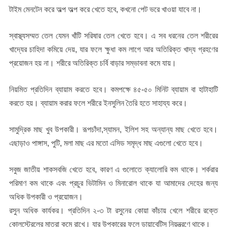
টাইম মেনটেন করে অল্প অল্প করে খেতে হবে, কখনো পেট ভরে খাওয়া যাবে না।
স্বাস্থ্যসম্মত তেল যেমন খাঁটি সরিষার তেল খেতে হবে। এ সব ধরনের তেল শরীরের
খাদ্যের চাহিদা কমিয়ে দেয়, যার ফলে ক্ষুধা কম লাগে আর অতিরিক্ত খাদ্য গ্রহণের
প্রয়োজন হয় না। শরীরে অতিরিক্ত চর্বি বাড়ার সম্ভাবনা কমে যায়।
নিয়মিত প্রতিদিন ব্যায়াম করতে হবে। কমপক্ষে ৪৫-৫০ মিনিট ব্যায়াম বা হাটাহাটি
করতে হয়। ব্যায়াম করার ফলে শরীরে ইনসুলিন তৈরি হতে সাহায্য করে।
সামুদ্রিক মাছ খুব উপকারী। রূপচাঁদা,স্যামন, ইলিশ সহ অন্যান্য মাছ খেতে হবে।
এছাড়াও পাঙ্গাস, পুটি, মলা মাছ এর মতো এসিড সমৃদ্ধ মাছ এগুলো খেতে হবে।
সবুজ জাতীয় শাকসবজি খেতে হবে, কারণ এ গুলোতে ক্যালোরি কম থাকে। শর্করার
পরিমাণ কম থাকে এবং প্রচুর ভিটামিন ও মিনারোল থাকে যা আমাদের দেহের জন্য
অধিক উপকারী ও প্রয়োজন।
রসুন অধিক কার্যকর। প্রতিদিন ২-৩ টা রসুনের কোয়া কাঁচায় খেলে শরীরে রক্তে
কোলস্টেরলের মাত্রা কমে রাখে। যার উপকারের ফলে ডায়াবেটিস নিয়ন্ত্রণে থাকে।