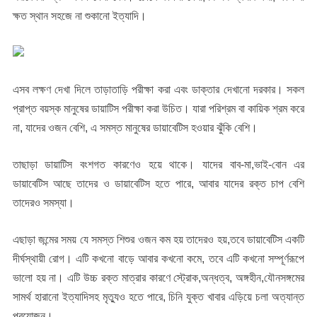
ক্ষত স্থান সহজে না শুকানো ইত্যাদি।
এসব লক্ষণ দেখা দিলে তাড়াতাড়ি পরীক্ষা করা এবং ডাক্তার দেখানো দরকার। সকল
প্রাপ্ত বয়স্ক মানুষের ডায়াটিস পরীক্ষা করা উচিত। যারা পরিশ্রম বা কায়িক শ্রম করে
না, যাদের ওজন বেশি, এ সমস্ত মানুষের ডায়াবেটিস হওয়ার ঝুঁকি বেশি।
তাছাড়া ডায়াটিস বংশগত কারণেও হয়ে থাকে। যাদের বাব-মা,ভাই-বোন এর
ডায়াবেটিস আছে তাদের ও ডায়াবেটিস হতে পারে, আবার যাদের রক্ত চাপ বেশি
তাদেরও সমস্যা।
এছাড়া জন্মের সময় যে সমস্ত শিশুর ওজন কম হয় তাদেরও হয়,তবে ডায়াবেটিস একটি
দীর্ঘস্থায়ী রোগ। এটি কখনো বাড়ে আবার কখনো কমে, তবে এটি কখনো সম্পূর্ণরূপে
ভালো হয় না। এটি উচ্চ রক্ত মাত্রার কারণে স্ট্রোক,অন্ধত্ব, অঙ্গহীন,যৌনসঙ্গমের
সামর্থ হারানো ইত্যাদিসহ মৃত্যুও হতে পারে, চিনি যুক্ত খাবার এড়িয়ে চলা অত্যান্ত
প্রয়োজন।