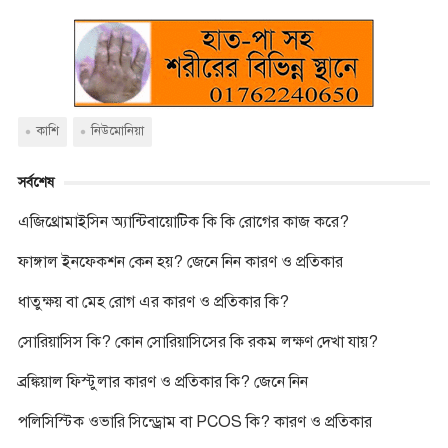
a
w
o
h
e
i
k
c
i
p
a
s
b
y
e
t
y
t
s
e
p
b
t
L
s
e
r
e
o
e
i
A
n
o
r
n
p
g
k
k
p
e
কাশি
নিউমোনিয়া
r
সর্বশেষ
এজিথ্রোমাইসিন অ্যান্টিবায়োটিক কি কি রোগের কাজ করে?
ফাঙ্গাল ইনফেকশন কেন হয়? জেনে নিন কারণ ও প্রতিকার
ধাতুক্ষয় বা মেহ রোগ এর কারণ ও প্রতিকার কি?
সোরিয়াসিস কি? কোন সোরিয়াসিসের কি রকম লক্ষণ দেখা যায়?
ব্রঙ্কিয়াল ফিস্টুলার কারণ ও প্রতিকার কি? জেনে নিন
পলিসিস্টিক ওভারি সিন্ড্রোম বা PCOS কি? কারণ ও প্রতিকার