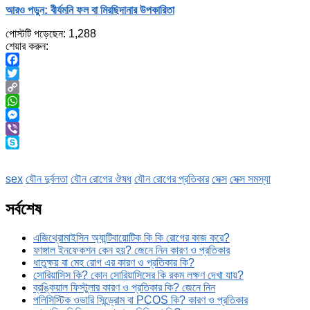
আরও পড়ুন: বীর্যমনি ফল বা মিরছিদানার উপকারিতা
পোস্টটি পড়েছেন:
1,288
শেয়ার করুন:
Facebook
Twitter
Copy
Link
WhatsApp
Messenger
Viber
Skype
sex
যৌন দুর্বলতা
যৌন রোগের ঔষধ
যৌন রোগের প্রতিকার
সেক্স
সেক্স সমস্যা
সর্বশেষ
এজিথ্রোমাইসিন অ্যান্টিবায়োটিক কি কি রোগের কাজ করে?
ফাঙ্গাল ইনফেকশন কেন হয়? জেনে নিন কারণ ও প্রতিকার
ধাতুক্ষয় বা মেহ রোগ এর কারণ ও প্রতিকার কি?
সোরিয়াসিস কি? কোন সোরিয়াসিসের কি রকম লক্ষণ দেখা যায়?
ব্রঙ্কিয়াল ফিস্টুলার কারণ ও প্রতিকার কি? জেনে নিন
পলিসিস্টিক ওভারি সিন্ড্রোম বা PCOS কি? কারণ ও প্রতিকার