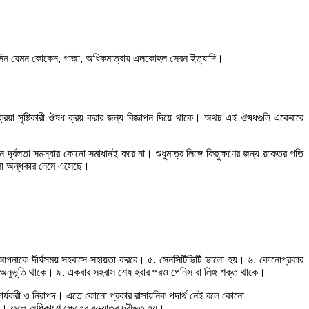
েডিসিন যেমন কোকেন, গাজা, অধিকমাত্রায় এলকোহল সেবন ইত্যাদি।
ক্রিয়া সৃষ্টিকারী ঔষধ ক্রয় করার জন্য বিজ্ঞাপন দিয়ে থাকে। অথচ এই ঔষধগুলি একেবারে
ন দূর্বলতা সমস্যার কোনো সমাধানই করে না। শুধুমাত্র লিঙ্গে কিছুক্ষণের জন্য রক্তের গতি
লো অন্ধকার নেমে এসেছে।
৪. আপনাকে দীর্ঘসময় সহবাসে সহায়তা করবে। ৫. সেনসিটিভিটি ভালো হয়। ৬. কোনোপ্রকার
তেজ অনুভূতি থাকে। ৯. একবার সহবাস শেষ হবার পরও পেনিস বা লিঙ্গ শক্ত থাকে।
ীব কার্যকরী ও নিরাপদ। এতে কোনো প্রকার রাসায়নিক পদার্থ নেই বলে কোনো
। ফলে অধিকাংশ ক্ষেত্রে বন্ধ্যাত্ব দূরীভূত হয়।