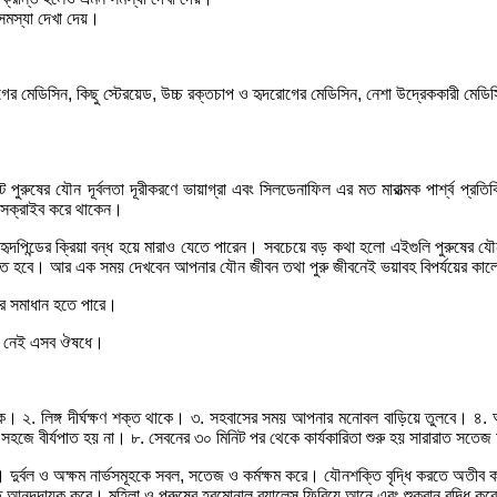
সমস্যা দেখা দেয়।
োগের মেডিসিন, কিছু স্টেরয়েড, উচ্চ রক্তচাপ ও হৃদরোগের মেডিসিন, নেশা উদ্রেককারী ম
রুষের যৌন দূর্বলতা দূরীকরণে ভায়াগ্রা এবং সিলডেনাফিল এর মত মারাত্মক পার্শ্ব প্রতি
্রেসক্রাইব করে থাকেন।
কারী হৃদপিন্ডের ক্রিয়া বন্ধ হয়ে মারাও যেতে পারেন। সবচেয়ে বড় কথা হলো এইগুলি পুরুষের যৌ
েতে হবে। আর এক সময় দেখবেন আপনার যৌন জীবন তথা পুরু জীবনেই ভয়াবহ বিপর্যয়ের কা
ার সমাধান হতে পারে।
িয়া নেই এসব ঔষধে।
থাকে। ২. লিঙ্গ দীর্ঘক্ষণ শক্ত থাকে। ৩. সহবাসের সময় আপনার মনোবল বাড়িয়ে তুলবে। 
 ৭. সহজে বীর্যপাত হয় না। ৮. সেবনের ৩০ মিনিট পর থেকে কার্যকারিতা শুরু হয় সারারাত স
 করে। দুর্বল ও অক্ষম নার্ভসমূহকে সবল, সতেজ ও কর্মক্ষম করে। যৌনশক্তি বৃদ্ধি করতে অত
আনন্দদায়ক করে। মহিলা ও পুরুষের হরমোনাল ব্যালেন্স ফিরিয়ে আনে এবং শুক্রানু বৃদ্ধি করে