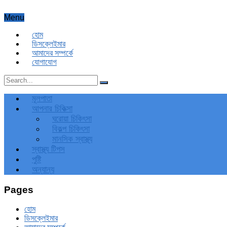
Menu
হোম
ডিসক্লেইমার
আমাদের সম্পর্কে
যোগাযোগ
মূলপাতা
আপনার চিকিত্‍সা
ঘরোয়া চিকিৎসা
বিকল্প চিকিৎসা
মানসিক স্বাস্থ্য
স্বাস্থ্য টিপস
পুষ্টি
অন্যান্য
Pages
হোম
ডিসক্লেইমার