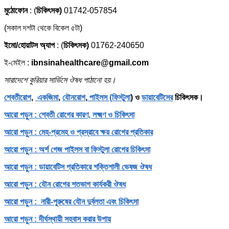
মুঠোফোন
: (
চিকিৎসক)
01742-057854
(সকাল দশটা থেকে বিকেল ৫টা)
ইমো/হোয়াটস অ্যাপ
: (
চিকিৎসক)
01762-240650
ই-মেইল :
ibnsinahealthcare@gmail.com
সারাদেশে কুরিয়ার সার্ভিসে ঔষধ পাঠানো হয়।
শ্বেতীরোগ
,
একজিমা
,
যৌনরোগ
,
পাইলস (ফিস্টুলা
) ও
ডায়াবেটিসের
চিকিৎসক।
আরো পড়ুন : শ্বেতী রোগের কারণ, লক্ষ্মণ ও চিকিৎসা
আরো পড়ুন : মেহ-প্রমেহ ও প্রস্রাবে ক্ষয় রোগের প্রতিকার
আরো পড়ুন : অর্শ গেজ পাইলস বা ফিস্টুলা রোগের চিকিৎসা
আরো পড়ুন : ডায়াবেটিস প্রতিকারে শক্তিশালী ভেষজ ঔষধ
আরো পড়ুন : যৌন রোগের শতভাগ কার্যকরী ঔষধ
আরো পড়ুন : নারী-পুরুষের যৌন দুর্বলতা এবং চিকিৎসা
আরো পড়ুন : দীর্ঘস্থায়ী সহবাস করার উপায়