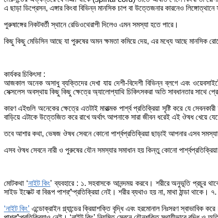
এ ছাড়া ডিপ্রেসন, এঙ্গার কিংবা বিভিন্ন মানসিক চাপ বা উত্তেজনার কারনেও লিঙ্গোত্থানে 
পুরুষাঙ্গের নিকটবর্তী স্থানে রেডিওথেরাপী দিলেও এমন সমস্যা হতে পারে।
কিছু কিছু মেডিসিন আছে যা পুরুষের অমন ক্ষমতা কমিয়ে দেয়, এর মধ্যে আছে মানসিক র
কার্যকর চিকিৎসা :
আজকাল অনেক অসাধু ব্যক্তিদের দেখা যায় দেশী-বিদেশী বিভিন্ন ব্লগে এবং ওয়েবসাইটে পু
সেক্সলেস অবস্থায় কিছু কিছু ক্ষেত্রে অ্যালোপ্যাথি চিকিৎসকরা অতি সাবধানতার সাথে প
কারণ এইগুলি অনেকের ক্ষেত্রে এতটাই মারাত্মক পার্শ্ব প্রতিক্রিয়া সৃষ্টি করে যে সেবন
বাড়িয়ে এটাকে উত্তেজিত করে রাখে অর্থাৎ আপনাকে সারা জীবন ধরেই এই ঔষধ খেয়ে য
তবে আশার কথা, ভেষজ ঔষধ সেবনে কোনো পার্শ্বপ্রতিক্রিয়া ছাড়াই আপনার এসব সমস্য
এসব ঔষধ সেবনে নারী ও পুরুষের যৌন সমস্যার সমাধান হয় কিন্তু কোনো পার্শ্বপ্রতিক্র
মোটকথা ‘
নাইট কিং
’ ব্যবহারে : ১. সহবাসকে আনন্দময় করবে। শরীরে অনুভূতি প্রচুর 
সাইড ইফেক্ট বা বিরূপ পাশর্^প্রতিক্রিয়া নেই। শরীর ব্যথাও হয় না, মাথা ঠান্ডা থাকে।
‘নাইট কিং’
এন্ডোক্রাইন গ্ল্যান্ডের ক্রিয়াশক্তি বৃদ্ধি এবং হরমোনাল নিঃসরণ স্বাভাবিক
পাশর্^প্রতিক্রিয়াও নেই। ‘নাইট কিং’ নিয়মিত সেবনে যৌনশক্তি স্থায়ীভাবে বৃদ্ধি ও অতি 