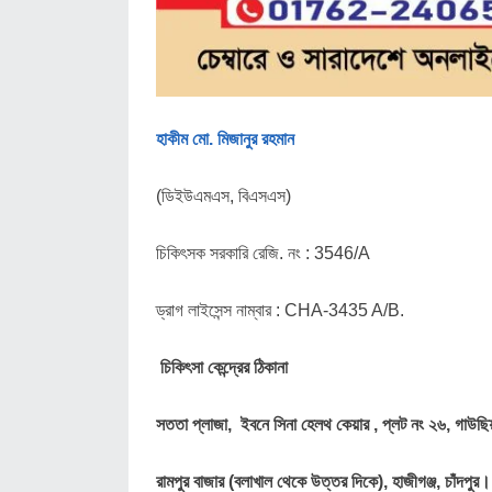
হাকীম মো. মিজানুর রহমান
(ডিইউএমএস, বিএসএস)
চিকিৎসক সরকারি রেজি. নং : 3546/A
ড্রাগ লাইসেন্স নাম্বার : CHA-3435 A/B.
চিকিৎসা কেন্দ্রের ঠিকানা
সততা প্লাজা,
ইবনে সিনা হেলথ কেয়ার ,
প্লট নং ২৬, গাউছ
রামপুর বাজার (বলাখাল থেকে উত্তর দিকে),
হাজীগঞ্জ, চাঁদপুর।