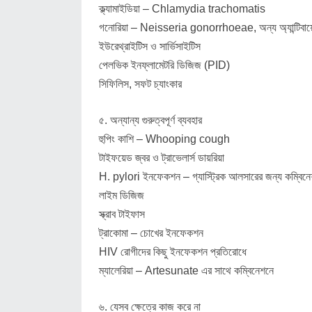
ক্ল্যামাইডিয়া – Chlamydia trachomatis
গনোরিয়া – Neisseria gonorrhoeae, অন্য অ্যান্টিবায়
ইউরেথ্রাইটিস ও সার্ভিসাইটিস
পেলভিক ইনফ্লামেটরি ডিজিজ (PID)
সিফিলিস, সফট চ্যাংকার
৫. অন্যান্য গুরুত্বপূর্ণ ব্যবহার
হুপিং কাশি – Whooping cough
টাইফয়েড জ্বর ও ট্রাভেলার্স ডায়রিয়া
H. pylori ইনফেকশন – গ্যাস্ট্রিক আলসারের জন্য কম্বিনে
লাইম ডিজিজ
স্ক্রাব টাইফাস
ট্রাকোমা – চোখের ইনফেকশন
HIV রোগীদের কিছু ইনফেকশন প্রতিরোধে
ম্যালেরিয়া – Artesunate এর সাথে কম্বিনেশনে
৬. যেসব ক্ষেত্রে কাজ করে না