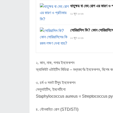
ধাতুক্ষয় বা মেহ রোগ এর কারণ ও 
২১ জুন ২০২৬
সোরিয়াসিস কি? কোন সোরিয়াসিসে
১২ জুন ২০২৬
২. কান, নাক, গলার ইনফেকশন
অ্যাকিউট ওটাইটিস মিডিয়া – মধ্যকর্ণের ইনফেকশন, বিশেষ করে
৩. চর্ম ও সফট টিস্যু ইনফেকশন
সেলুলাইটিস, ইমপেটিগো
Staphylococcus aureus ও Streptococcus pyoge
৪. যৌনবাহিত রোগ (STD/STI)