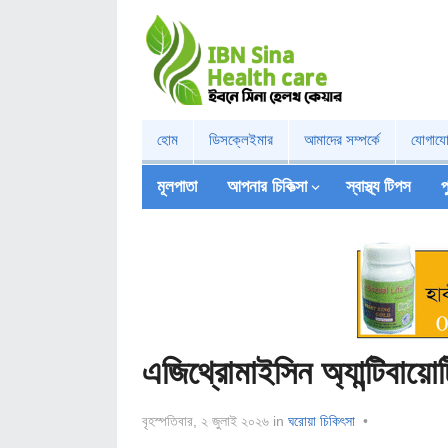
হোম
ডিসক্লেইমার
আমাদের সম্পর্কে
যোগায
মূলপাতা
আপনার চিকিত্‍সা
স্বাস্থ্য টিপস
পু
এজিথ্রোমাইসিন অ্যান্টিবায়
বৃহস্পতিবার, ২ জুলাই ২০২৬
in
ঘরোয়া চিকিৎসা
•