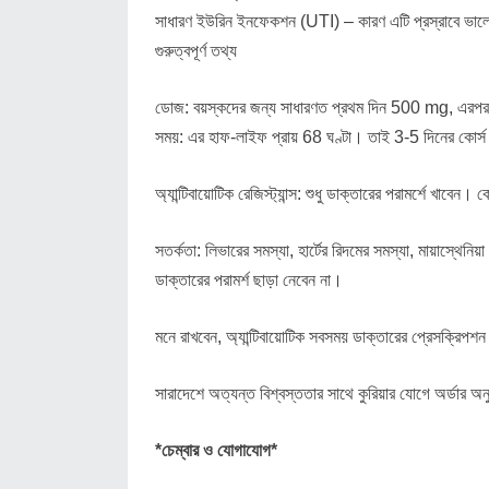
সাধারণ ইউরিন ইনফেকশন (UTI) – কারণ এটি প্রস্রাবে ভালো ঘ
গুরুত্বপূর্ণ তথ্য
ডোজ: বয়স্কদের জন্য সাধারণত প্রথম দিন 500 mg, এরপর 
সময়: এর হাফ-লাইফ প্রায় 68 ঘণ্টা। তাই 3-5 দিনের কোর্স
অ্যান্টিবায়োটিক রেজিস্ট্যান্স: শুধু ডাক্তারের পরামর্শে খাবেন।
সতর্কতা: লিভারের সমস্যা, হার্টের রিদমের সমস্যা, মায়াস্থেন
ডাক্তারের পরামর্শ ছাড়া নেবেন না।
মনে রাখবেন, অ্যান্টিবায়োটিক সবসময় ডাক্তারের প্রেসক্রিপশ
সারাদেশে অত্যন্ত বিশ্বস্ততার সাথে কুরিয়ার যোগে অর্ডার
*চেম্বার ও যোগাযোগ*