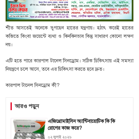
শীত আসতেই অনেকে ভুগছেন হাতের যন্ত্রণায়। হঠাৎ করেই হাতের
কব্জিতে কিংবা জয়েন্টে ব্যথা ও ঝিনঝিনভাব কিন্তু সাধারণ কোনো লক্ষণ
নয়।
এটি হতে পারে কারপাল টানেল সিনড্রোম। সঠিক চিকিৎসায় এই সমস্যা
নিয়ন্ত্রণে চলে আসে, তবে এর চিকিৎসা করতে হবে দ্রুত।
কারপাল টানেল সিনড্রোম কী?
আরও পড়ুন
এজিথ্রোমাইসিন অ্যান্টিবায়োটিক কি কি
রোগের কাজ করে?
০২ জুলাই ২০২৬