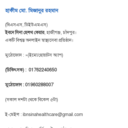
হাকীম মো. মিজানুর রহমান
(বিএসএস, ডিইউএমএস)
ইবনে সিনা হেলথ কেয়ার
, হাজীগঞ্জ, চাঁদপুর।
একটি বিশ্বস্ত অনলাইন স্বাস্থ্যসেবা প্রতিষ্ঠান।
মুঠোফোন : »(ইমো/হোয়াটস অ্যাপ)
(চিকিৎসক) : 01762240650
মুঠোফোন : 01960288007
(সকাল দশটা থেকে বিকেল ৫টা)
ই-মেইল : ibnsinahealthcare@gmail.com