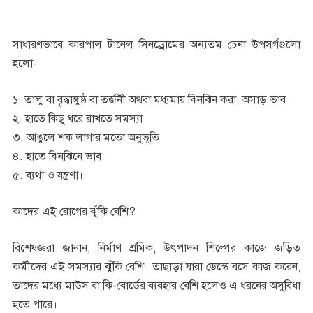
সাধারণভাবে কারপাল টানেল সিনড্রোমের অন্যতম চেনা উপসর্গগুলো
হলো-
১. তালু বা বৃদ্ধাঙ্গুষ্ঠ বা তর্জনী অথবা মধ্যমায় ঝিনঝিন করা, অসাড় ভাব
২. হাতে কিছু ধরে রাখতে সমস্যা
৩. আঙুলে শক লাগার মতো অনুভূতি
৪. হাতে ঝিনঝিনে ভাব
৫. ব্যথা ও যন্ত্রণা।
কাদের এই রোগের ঝুঁকি বেশি?
বিশেষজ্ঞরা জানান, নির্মাণ শ্রমিক, উৎপাদন শিল্পের কাজে জড়িত
কর্মীদের এই সমস্যার ঝুঁকি বেশি। তাছাড়া যারা ডেস্কে বসে কাজ করেন,
তাদের মধ্যে মাউস বা কি-বোর্ডের ব্যবহার বেশি হলেও এ ধরনের অসুবিধা
হতে পারে।