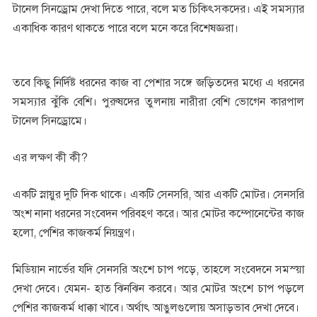
টানেল সিনড্রোম দেখা দিতে পারে, বলে মত চিকিৎসকদের। এই সমস্যার
একাধিক কারণ থাকতে পারে বলে মনে করে বিশেষজ্ঞরা।
তবে কিছু নির্দিষ্ট ধরনের কাজ বা পেশার সঙ্গে জড়িতদের মধ্যে এ ধরনের
সমস্যার ঝুঁকি বেশি। পুরুষদের তুলনায় নারীরা বেশি ভোগেন কারপাল
টানেল সিনড্রোমে।
এর লক্ষণ কী কী?
একটি স্নায়ুর দুটি দিক থাকে। একটি সেনসরি, আর একটি মোটর। সেনসরি
অংশ নানা ধরনের সংবেদন পরিবহণ করে। আর মোটর কম্পোনেন্টের কাজ
হলো, পেশির কাজকর্ম নিয়ন্ত্রণ।
মিডিয়ান নার্ভের যদি সেনসরি অংশে চাপ পড়ে, তাহলে সংবেদনে সমস্য়া
দেখা দেবে। যেমন- হাত ঝিনঝিন করবে। আর মোটর অংশে চাপ পড়লে
পেশির কাজকর্ম ধাক্কা খাবে। অর্থাৎ আঙুলগুলোয় অসাড়ভাব দেখা দেবে।