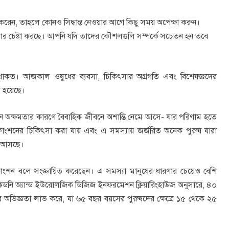
করেন, তাহলে কোনও সিদ্ধান্ত নেওয়ার আগে কিছু সময় অপেক্ষা করুন।
েওয়ার চেষ্টা করছে। আপনি যদি তাদের কৌশলগুলি সম্পর্কে সচেতন হন তবে
থাকত। আজকাল ওষুধের ব্যবসা, চিকিৎসার অগ্রগতি এবং বিশেষজ্ঞদের
 হয়েছে।
ৌন অক্ষমতার কারণে বৈবাহিক জীবনে অশান্তি নেমে আসে- যার পরিণাম হতে
ফাংশনের চিকিৎসা করা যায় এবং এ সমস্যায় জর্জরিত অনেক পুরুষ যারা
রে আসছে।
সফাংশন বলে সংজ্ঞায়িত করেছেন। এ সমস্যা মানুষের ধারণার চেয়েও বেশি
াল কিডনি অ্যান্ড ইউরোলজিক ডিজিজ ইনফরমেশন ক্লিয়ারিংহাউজ অনুসারে, ৪০
 অভিজ্ঞতা লাভ করে, যা ৬৫ বছর বয়সের পুরুষদের ক্ষেত্রে ১৫ থেকে ২৫