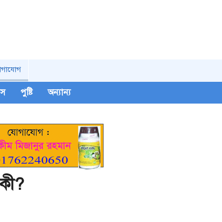
োগাযোগ
িপস
পুষ্টি
অন্যান্য
 কী?