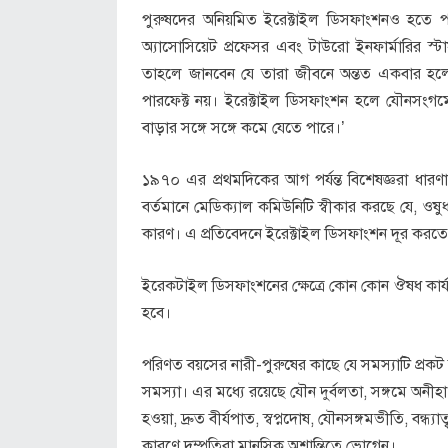
পুরুষদের অনিয়মিত ইরেক্টাইল ডিসফাংশনও হতে পারে
অ্যাসোসিয়েট প্রফেসর এবং টাউরো ইনফার্মারির স
তাহলে জানবেন যে তারা জীবনে অন্তত একবার হলেও
পারফেক্ট নয়। ইরেক্টাইল ডিসফাংশন হলে যৌনসংগমে
বাড়ার সঙ্গে সঙ্গে কমে যেতে পারে।’
১৯৭০ এর প্রথমদিকের আগ পর্যন্ত বিশেষজ্ঞরা ধা
বর্তমানে মেডিক্যাল কমিউনিটি স্বীকার করছে যে, ওষ
কারণ। এ প্রতিবেদনে ইরেক্টাইল ডিসফাংশন দূর করতে
ইরেকটাইল ডিসফাংশনের ক্ষেত্রে কোন কোন ঔষধ কার
হবে।
পরিণত বয়সের নারী-পুরুষের কাছে যে সমস্যাটি প্রক
সমস্যা। এর মধ্যে রয়েছে যৌন দুর্বলতা, সঙ্গমে অনীহা, 
হওয়া, দ্রুত বীর্যপাত, স্বপ্নদোষ, যৌনসঙ্গমভীতি, বন্ধ্যা
কারণে দম্পতিরা মানসিক অশান্তিতে ভোগেন।