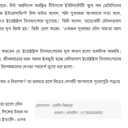
। নিউ অরলিন্সে অবস্থিত টিউল্যান ইউনিভার্সিটি স্কুল অব মেডিসিনের
্টাফ ইউরোলজিস্ট নিল বাউম বলেন, ‘যদি পুরুষেরা আপনাকে সত্য বলে,
 ইরেক্টাইল ডিসফাংশনে ভুগেছে।’ তিনি বলেন, ‘প্রত্যেকটি যৌনসহবাস
র সুখ বিনষ্ট হয়।’ তিনি যোগ করেন, ‘একজন পুরুষের যৌন ক্ষমতা বয়স
রণা করতেন যে, ইরেক্টাইল ডিসফাংশনের মূল কারণ হলো মানসিক অবনতি।
ুধ, জীবনযাত্রার ধরন অথবা ইনজুরি হচ্ছে বেশিরভাগ ইরেক্টাইল ডিসফাংশনের
 বিশেষজ্ঞদের দেওয়া পরামর্শ তুলে ধরা হলো।
্যকর ও নিরাপদ? তা জানতে হলে নিচের লেখাটি আপনাকে পুরোপুরি পড়তে
ট তা হলো যৌন
যোগাযোগ : হাকীম মিজানুর
লিঙ্গের উত্থান না
রহমান। মোবাইল : 01762240650
ত্ব ইত্যাদি। এসব