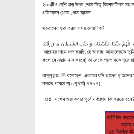
২০০টিও বেশি প্রশ্ন উত্তর শেষে কিছু বিশেষ টিপস 
প্রতিবেদন থেকে পেয়ে যাবেন।
সহবাসের শুরু করার সময় দোয়া কি?
 اللّهُمَّ جَنِّبْنَا الشَّيْطَانَ وَ جَنِّبِ الشَّيْطَانَ مَا رَزَقْتَنَا
‘আল্লাহর নামে শুরু করছি, হে আল্লাহ! আমাদেরকে ত
ফলে যে সন্তান দান করবে) তা থেকে শয়তানকে দূরে র
রাসূলুল্লাহ ﷺ বলেছেন, এরপরে যদি তাদের দু’জনের মাঝে কিছু ফল দেয়া হয় অথবা বাচ্চা পয়দা হয়, তাকে শয়তান কখনো ক্ষতি
করতে পারবে না। (বুখারী ৪৭৮৭)
. প্রশ্ন : সংগম শুরু করার পূর্বে সর্বপ্রথম কি করতে হবে