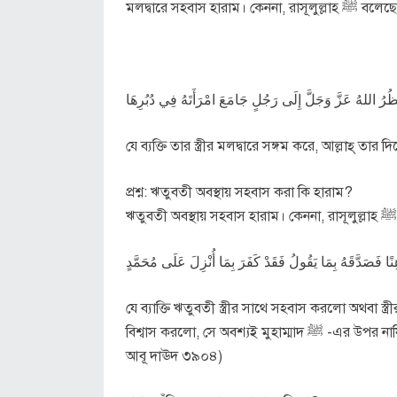
মলদ্বারে সহবাস হারাম। কেননা, রাসূলুল্লা
ْظُرُ اللهُ عَزَّ وَجَلَّ إِلَى رَجُلٍ جَامَعَ امْرَأَتَهُ فِي دُبُرِهَا
যে ব্যক্তি তার স্ত্রীর মলদ্বারে সঙ্গম করে, আল্লাহ্ তা
প্রশ্ন: ঋতুবতী অবস্থায় সহবাস করা কি হারাম?
نًا فَصَدَّقَهُ بِمَا يَقُولُ فَقَدْ كَفَرَ بِمَا أُنْزِلَ عَلَى مُحَمَّدٍ
যে ব্যাক্তি ঋতুবতী স্ত্রীর সাথে সহবাস করলো অথবা 
বিশ্বাস করলো, সে অবশ্যই মুহাম্মাদ ﷺ -এর উপর নাযিলকৃত জিনিসের (আল্লাহ্‌র কিতাবের) বিরুদ্ধাচরণ করলো। (তিরমিযী ১৩৫
আবূ দাঊদ ৩৯০৪)