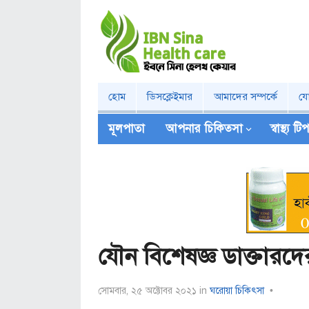
হোম
ডিসক্লেইমার
আমাদের সম্পর্কে
য
মূলপাতা
আপনার চিকিত্‍সা
স্বাস্থ্য ট
যৌন বিশেষজ্ঞ ডাক্তারদের গ
সোমবার, ২৫ অক্টোবর ২০২১
in
ঘরোয়া চিকিৎসা
•