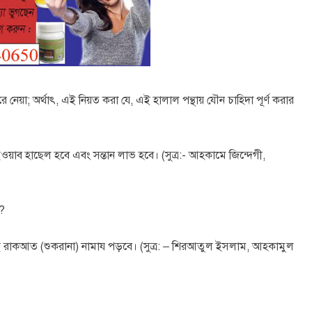
করে নেয়া; অর্থাৎ, এই নিয়ত করা যে, এই হালাল পন্থায় যৌন চাহিদা পূর্ণ করার
ে, ছওয়াব হাছেল হবে এবং সন্তান লাভ হবে। (সুত্র:- আহকামে জিন্দেগী,
া?
দুই রাকআত (শুকরানা) নামায পড়বে। (সুত্র: – শিরআতুল ইসলাম, আহকামুল