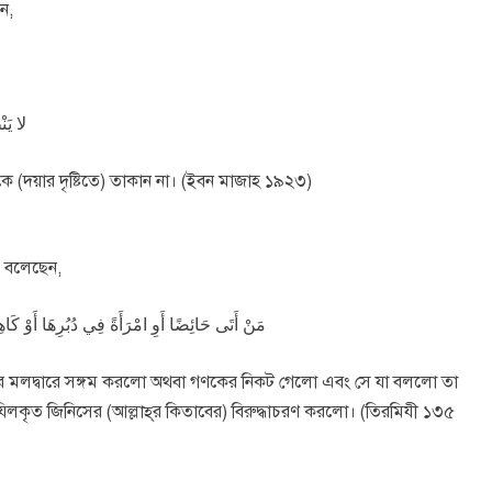
হ ﷺ বলেছেন,
لا يَن
র দিকে (দয়ার দৃষ্টিতে) তাকান না। (ইবন মাজাহ ১৯২৩)
ঋতুবতী অবস্থায় সহবাস হারাম। কেননা, রাসূলুল্লাহ ﷺ বলেছেন,
مَنْ أَتَى حَائِضًا أَوِ امْرَأَةً فِي دُبُرِهَا أَوْ كَاهِ
স্ত্রীর মলদ্বারে সঙ্গম করলো অথবা গণকের নিকট গেলো এবং সে যা বললো তা