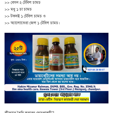
>> বেসন ২ টেবিল চামচ
>> মধু ১ চা চামচ
>> টকদই ১ টেবিল চামচ ও
>> অ্যালোভেরা জেল ১ টেবিল চামচ।
কীভাবে তৈরি করবেন ফেসপাকটি?