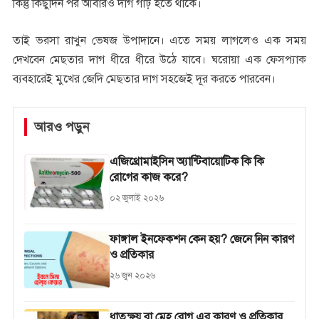
কিন্তু কিছুদিন পর আবারও দাগ গাঢ় হতে থাকে।
তাই ভরসা রাখুন ভেষজ উপাদানে। এতে সময় লাগলেও এক সময়
দেখবেন মেছতার দাগ ধীরে ধীরে উঠে যাবে। ঘরোয়া এক ফেসপ্যাক
ব্যবহারেই মুখের জেদি মেছতার দাগ সহজেই দূর করতে পারবেন।
আরও পড়ুন
এজিথ্রোমাইসিন অ্যান্টিবায়োটিক কি কি
রোগের কাজ করে?
০২ জুলাই ২০২৬
ফাঙ্গাল ইনফেকশন কেন হয়? জেনে নিন কারণ
ও প্রতিকার
২৬ জুন ২০২৬
ধাতুক্ষয় বা মেহ রোগ এর কারণ ও প্রতিকার