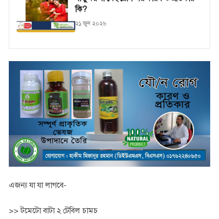
কি?
২১ জুন ২০২৬
এজন্য যা যা লাগবে-
>> টমেটো বাটা ২ টেবিল চামচ