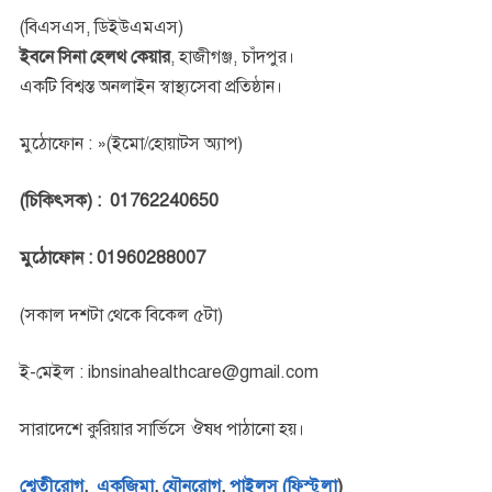
(বিএসএস, ডিইউএমএস)
ইবনে সিনা হেলথ কেয়ার
, হাজীগঞ্জ, চাঁদপুর।
একটি বিশ্বস্ত অনলাইন স্বাস্থ্যসেবা প্রতিষ্ঠান।
মুঠোফোন : »(ইমো/হোয়াটস অ্যাপ)
(চিকিৎসক) : 01762240650
মুঠোফোন : 01960288007
(সকাল দশটা থেকে বিকেল ৫টা)
ই-মেইল : ibnsinahealthcare@gmail.com
সারাদেশে কুরিয়ার সার্ভিসে ঔষধ পাঠানো হয়।
শ্বেতীরোগ
,
একজিমা
,
যৌনরোগ
,
পাইলস (ফিস্টুলা
)