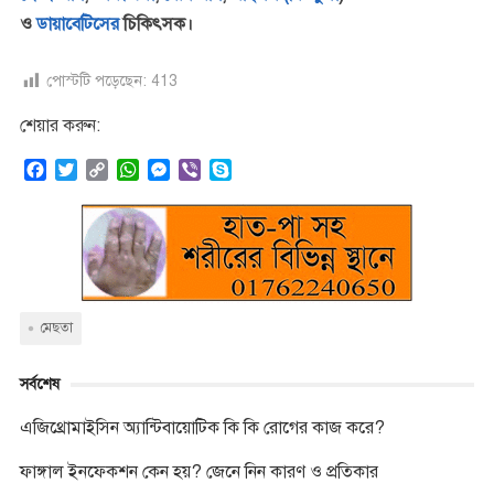
ও
ডায়াবেটিসের
চিকিৎসক।
পোস্টটি পড়েছেন:
413
শেয়ার করুন:
F
T
C
W
M
V
S
a
w
o
h
e
i
k
c
i
p
a
s
b
y
e
t
y
t
s
e
p
b
t
L
s
e
r
e
o
e
i
A
n
o
r
n
p
g
k
k
p
e
মেছতা
r
সর্বশেষ
এজিথ্রোমাইসিন অ্যান্টিবায়োটিক কি কি রোগের কাজ করে?
ফাঙ্গাল ইনফেকশন কেন হয়? জেনে নিন কারণ ও প্রতিকার