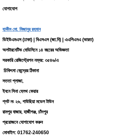
যোগাযোগ
হাকীম মো. মিজানুর রহমান
ডিইউএমএস (ঢাকা) | বিএসএস (জা.বি) | এএপিএনএ (ভারত)
অলটারনেটিভ মেডিসিনে ১৪ বছরের অভিজ্ঞতা
সরকারি রেজিস্ট্রেশন নম্বর: ৩৫৪৬/এ
চিকিৎসা কেন্দ্রের ঠিকানা
সততা প্লাজা,
ইবনে সিনা হেলথ কেয়ার
প্লট নং ২৬, গাউছিয়া মডেল টাউন
রামপুর বাজার, হাজীগঞ্জ, চাঁদপুর
প্রয়োজনে যোগাযোগ করুন
মোবাইল: 01762-240650