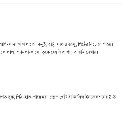
লি-সাদা আঁশ থাকে। কনুই, হাঁটু, মাথার তালু, পিঠের নিচে বেশি হয়।
্বকে লাল, শ্যামলা/কালো ত্বকে বেগুনি বা গাঢ় বাদামি দেখায়।
ত বুক, পিঠ, হাত-পায়ে হয়। স্ট্রেপ থ্রোট বা টনসিল ইনফেকশনের 2-3