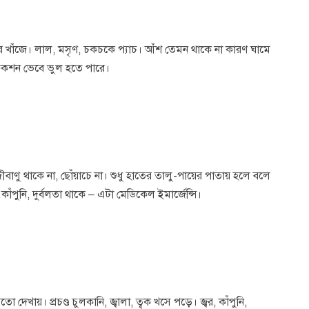
্বের খাঁজে। লাল, মসৃণ, চকচকে প্যাচ। আঁশ তেমন থাকে না কারণ ঘামে
নফেকশন ভেবে ভুল হতে পারে।
জীবাণু থাকে না, ছোঁয়াচে না। শুধু হাতের তালু-পায়ের পাতায় হলে বলে
ঁপুনি, দুর্বলতা থাকে – এটা মেডিকেল ইমার্জেন্সি।
খায়। প্রচণ্ড চুলকানি, জ্বালা, ত্বক খসে পড়ে। জ্বর, কাঁপুনি,