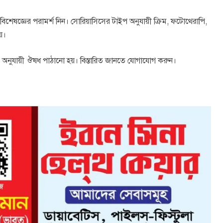
শেষজ্ঞের পরামর্শ নিন। সোরিয়াসিসের টাইপ অনুযায়ী ক্রিম, ফটোথেরাপি,
য়।
্ডার অনুযায়ী ঔষধ পাঠানো হয়। বিস্তারিত জানতে যোগাযোগ করুন।