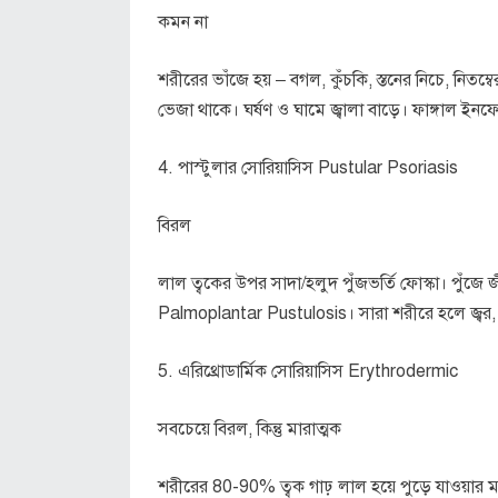
কমন না
শরীরের ভাঁজে হয় – বগল, কুঁচকি, স্তনের নিচে, নিতম
ভেজা থাকে। ঘর্ষণ ও ঘামে জ্বালা বাড়ে। ফাঙ্গাল ই
4. পাস্টুলার সোরিয়াসিস Pustular Psoriasis
বিরল
লাল ত্বকের উপর সাদা/হলুদ পুঁজভর্তি ফোস্কা। পুঁজে 
Palmoplantar Pustulosis। সারা শরীরে হলে জ্বর, কা
5. এরিথ্রোডার্মিক সোরিয়াসিস Erythrodermic
সবচেয়ে বিরল, কিন্তু মারাত্মক
শরীরের 80-90% ত্বক গাঢ় লাল হয়ে পুড়ে যাওয়ার মতো দে