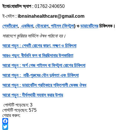
ইমো/হোয়াটস অ্যাপ
: 01762-240650
ই-মেইল :
ibnsinahealthcare@gmail.com
শ্বেতীরোগ
,
একজিমা
,
যৌনরোগ
,
পাইলস (ফিস্টুলা
) ও
ডায়াবেটিসের
চিকিৎসক।
সারাদেশে কুরিয়ার সার্ভিসে ঔষধ পাঠানো হয়।
আরো পড়ুন : শ্বেতী রোগের কারণ, লক্ষ্মণ ও চিকিৎসা
আরও পড়ুন: বীর্যমনি ফল বা মিরছিদানার উপকারিতা
আরো পড়ুন : অর্শ গেজ পাইলস বা ফিস্টুলা রোগের চিকিৎসা
আরো পড়ুন : নারী-পুরুষের যৌন দুর্বলতা এবং চিকিৎসা
আরো পড়ুন : ডায়াবেটিস প্রতিকারে শক্তিশালী ভেষজ ঔষধ
আরো পড়ুন : দীর্ঘস্থায়ী সহবাস করার উপায়
পোস্টটি পড়েছেন:
3
পোস্টটি পড়েছেন:
575
শেয়ার করুন:
Facebook