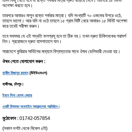
এমন কিছু খেতে হবে যা রক্তে শর্করার মাত্রা দ্রুত বাড়িয়ে দেবে। এরপরে ১৫ মিনিট
অপেক্ষা করতে হবে।
তারপরে আবারও মাপুন রক্তে শর্করার মাত্রা। যদি সংখ্যাটি ৭০ এককের উপরে ওঠে,
তাহলে ভালো। আর যদি না ওঠে তাহলে ১৫ গ্রাম মিষ্টি খেয়ে আবারও ১৫ মিনিট অপেক্ষা
করে তবেই পরীক্ষা করুন।
তবে সবসময় যে এই পদ্ধতি ফলপ্রসূ হবে তা ঠিক নয়। তখন দ্রুত চিকিৎসকের পরামর্শ
নিন। প্রয়োজনে দ্রুত হাসপাতালে যান।
সারাদেশে কুরিয়ার সার্ভিসের মাধ্যমে বিশ্বস্ততার সাথে ঔষধ ডেলিভারী দেওয়া হয়।
ঔষধ পেতে যোগাযোগ করুন :
হাকীম মিজানুর রহমান
(ডিইউএমএস)
হাজীগঞ্জ, চাঁদপুর।
ইবনে সিনা হেলথ কেয়ার
একটি বিশ্বস্ত অনলাইন স্বাস্থ্যসেবা প্রতিষ্ঠান।
মুঠোফোন
: 01742-057854
(সকাল দশটা থেকে বিকেল ৫টা)