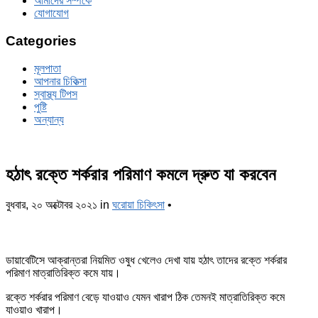
আমাদের সম্পর্কে
যোগাযোগ
Categories
মূলপাতা
আপনার চিকিত্‍সা
স্বাস্থ্য টিপস
পুষ্টি
অন্যান্য
হঠাৎ রক্তে শর্করার পরিমাণ কমলে দ্রুত যা করবেন
বুধবার, ২০ অক্টোবর ২০২১
in
ঘরোয়া চিকিৎসা
•
ডায়াবেটিসে আক্রান্তরা নিয়মিত ওষুধ খেলেও দেখা যায় হঠাৎ তাদের রক্তে শর্করার
পরিমাণ মাত্রাতিরিক্ত কমে যায়।
রক্তে শর্করার পরিমাণ বেড়ে যাওয়াও যেমন খারাপ ঠিক তেমনই মাত্রাতিরিক্ত কমে
যাওয়াও খারাপ।