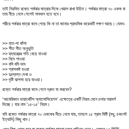
তাই নিয়মিত রক্তে শর্করার মাত্রার দিকে খেয়াল রাখা উচিত। শর্করার মাত্রা ৭০ একক বা
তার নীচে নেমে গেলেই সাবধান হতে হবে।
শরীরে শর্করার মাত্রা কমে গেছে কি না তা জানার প্রাথমিক কয়েকটি লক্ষণ আছে। যেমন-
>> হাত-পা কাঁপা
>> শীত শীত অনুভূতি
>> হৃদ্যন্ত্রের গতি বেড়ে যাওয়া
>> খিদে পাওয়া
>> বমি বমি ভাব
>> শ্বাসকষ্ট হওয়া
>> দুঃস্বপ্ন দেখা ও
>> দৃষ্টি ঝাপসা হয়ে যাওয়া।
রক্তে শর্করার মাত্রা কমে গেলে দ্রুত যা করবেন?
‘আমেরিকান ডায়াবেটিস অ্যাসোসিয়েশন’ এক্ষেত্রে একটি নিয়ম মেনে চলার পরামর্শ
দিচ্ছে। যার নাম ‘১৫-১৫’ নিয়ম।
যদি রক্তে শর্করার মাত্রা ৭০ এককের নীচে নেমে যায়, তাহলে ১৫ গ্রাম মিষ্টি (মধু, চকলেট
ইত্যাদি) কিছু খান।