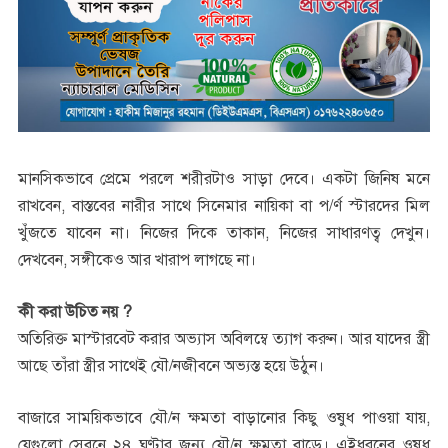
মানসিকভাবে প্রেমে পরলে শরীরটাও সাড়া দেবে। একটা জিনিষ মনে
রাখবেন, বাস্তবের নারীর সাথে সিনেমার নায়িকা বা প/র্ণ স্টারদের মিল
খুঁজতে যাবেন না। নিজের দিকে তাকান, নিজের সাধারণত্ব দেখুন।
দেখবেন, সঙ্গীকেও আর খারাপ লাগছে না।
কী করা উচিত নয় ?
অতিরিক্ত মাস্টারবেট করার অভ্যাস অবিলম্বে ত্যাগ করুন। আর যাদের স্ত্রী
আছে তাঁরা স্ত্রীর সাথেই যৌ/নজীবনে অভ্যস্ত হয়ে উঠুন।
বাজারে সাময়িকভাবে যৌ/ন ক্ষমতা বাড়ানোর কিছু ওষুধ পাওয়া যায়,
যেগুলো সেবনে ২৪ ঘণ্টার জন্য যৌ/ন ক্ষমতা বাড়ে। এইধরনের ওষুধ