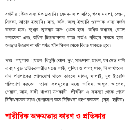
বর্জনীয় : উষ্ণ এবং টক দ্রব্যাদি। যেমন- লাল মরিচ, গরম মসলা, বেগুন,
সিরকা, আচার ইত্যাদি। মাছ, কফি, আলু ইত্যাদি গুরুপাক খাদ্য বর্জন
করতে হবে। ক্ষুধার তুলনায় অল্প খেতে হবে। অধিক অধ্যয়ন, রোদে
চলাফেরা এবং অধিক চিন্তাভাবনার কাজ কর্মও পরিহার করতে হবে।
অবস্থার উত্তরণ না ঘটা পর্যন্ত যৌন মিলন থেকে বিরত থাকতে হবে।
পথ্য : লঘুপাক : যেমন- খিচুড়ি ঝোল, দুধ, সাগুদানা, মাখন, যব সেদ্ধ পানি
এবং সবুজ তরিতরকারীর মধ্যে লাউ, লুনিয়া ও পালং শাক, ঝিঙ্গা খাবেন।
যদি পরিপাকের গোলযোগ থাকে তাহলে মাখন, মালাই, দুধ ইত্যাদি
পরিত্যাগ করবেন। তাজা ফলমূলের মধ্যে ডালিম, আঙ্গুর, আপেল,
পেয়ারা, আম, বাঙ্গী খাওয়া উপকারী। দীর্ঘদিন এ সমস্যা থেকে গেলে
চিকিৎসকের সাথে যোগাযোগ করে চিকিৎসা গ্রহণ করবেন। (সূত্র : হাযিক)
শারীরিক অক্ষমতার কারণ ও প্রতিকার