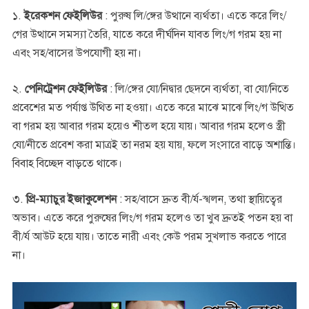
১.
ইরেকশন ফেইলিউর
: পুরুষ লি/ঙ্গের উত্থানে ব্যর্থতা। এতে করে লিং/
গের উত্থানে সমস্যা তৈরি, যাতে করে দীর্ঘদিন যাবত লিং/গ গরম হয় না
এবং সহ/বাসের উপযোগী হয় না।
২.
পেনিট্রেশন ফেইলিউর
: লি/ঙ্গের যো/নিদ্বার ছেদনে ব্যর্থতা, বা যো/নিতে
প্রবেশের মত পর্যাপ্ত উথিত না হওয়া। এতে করে মাঝে মাঝে লিং/গ উত্থিত
বা গরম হয় আবার গরম হয়েও শীতল হয়ে যায়। আবার গরম হলেও স্ত্রী
যো/নীতে প্রবেশ করা মাত্রই তা নরম হয় যায়, ফলে সংসারে বাড়ে অশান্তি।
বিবাহ বিচ্ছেদ বাড়তে থাকে।
৩.
প্রি-ম্যাচুর ইজাকুলেশন
: সহ/বাসে দ্রুত বী/র্য-স্খলন, তথা স্থায়িত্বের
অভাব। এতে করে পুরুষের লিং/গ গরম হলেও তা খুব দ্রুতই পতন হয় বা
বী/র্য আউট হয়ে যায়। তাতে নারী এবং কেউ পরম সুখলাভ করতে পারে
না।