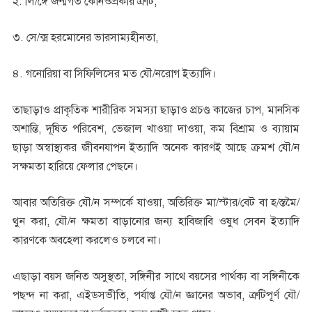
২. লি/ঙ্গে জন্মগত কোনওপ্রকার ত্রুটি,
৩. সে/ক্স হরমোনের ভারসাম্যহীনতা,
৪. গনোরিয়া বা সিফিলিসের মত যৌ/নরোগ ইত্যাদি।
তাছাড়াও প্রাকৃতিক শারীরিক সমস্যা ছাড়াও প্রচণ্ড কাজের চাপ, মানসিক
অশান্তি, দূষিত পরিবেশ, ভেজাল খাওয়া দাওয়া, কম বিশ্রাম ও ব্যায়াম
ছাড়া অস্বাস্থ্যকর জীবনযাপন ইত্যাদি অনেক কারণই আছে ক্রমশ যৌ/ন
সক্ষমতা হারিয়ে ফেলার পেছনে।
আবার অতিরিক্ত যৌ/ন সম্পর্কে যাওয়া, অতিরিক্ত মা/স্টার/বেট বা হ/স্তমৈ/
থুন করা, যৌ/ন ক্ষমতা বাড়ানোর জন্য হাবিজাবি ওষুধ সেবন ইত্যাদি
কারণকে অবহেলা করলেও চলবে না।
এছাড়া বয়স জনিত অসুস্থতা, সঙ্গিনীর সাথে বয়সের পার্থক্য বা সঙ্গিনীকে
পছন্দ না করা, এইডসভীতি, পর্যাপ্ত যৌ/ন জ্ঞানের অভাব, ত্রুটিপূর্ণ যৌ/