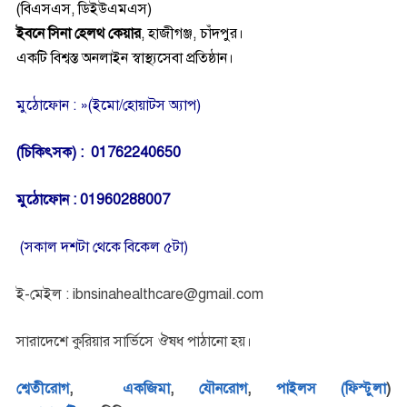
(বিএসএস, ডিইউএমএস)
ইবনে সিনা হেলথ কেয়ার
,
হাজীগঞ্জ, চাঁদপুর।
একটি বিশ্বস্ত অনলাইন স্বাস্থ্যসেবা প্রতিষ্ঠান।
মুঠোফোন : »(ইমো/হোয়াটস অ্যাপ)
(চিকিৎসক) : 01762240650
মুঠোফোন : 01960288007
(সকাল দশটা থেকে বিকেল ৫টা)
ই-মেইল : ibnsinahealthcare@gmail.com
সারাদেশে কুরিয়ার সার্ভিসে ঔষধ পাঠানো হয়।
শ্বেতীরোগ
,
একজিমা
,
যৌনরোগ
,
পাইলস (ফিস্টুলা
)