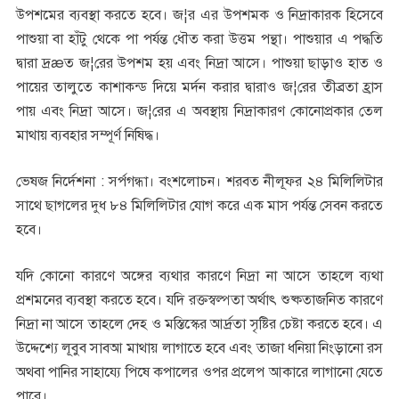
উপশমের ব্যবস্থা করতে হবে। জ¦র এর উপশমক ও নিদ্রাকারক হিসেবে
পাশুয়া বা হাঁটু থেকে পা পর্যন্ত ধৌত করা উত্তম পন্থা। পাশুয়ার এ পদ্ধতি
দ্বারা দ্রæত জ¦রের উপশম হয় এবং নিদ্রা আসে। পাশুয়া ছাড়াও হাত ও
পায়ের তালুতে কাশাকন্ড দিয়ে মর্দন করার দ্বারাও জ¦রের তীব্রতা হ্রাস
পায় এবং নিদ্রা আসে। জ¦রের এ অবস্থায় নিদ্রাকারণ কোনোপ্রকার তেল
মাথায় ব্যবহার সম্পূর্ণ নিষিদ্ধ।
ভেষজ নির্দেশনা : সর্পগন্ধা। বংশলোচন। শরবত নীলূফর ২৪ মিলিলিটার
সাথে ছাগলের দুধ ৮৪ মিলিলিটার যোগ করে এক মাস পর্যন্ত সেবন করতে
হবে।
যদি কোনো কারণে অঙ্গের ব্যথার কারণে নিদ্রা না আসে তাহলে ব্যথা
প্রশমনের ব্যবস্থা করতে হবে। যদি রক্তস্বল্পতা অর্থাৎ শুষ্কতাজনিত কারণে
নিদ্রা না আসে তাহলে দেহ ও মস্তিস্কের আর্দ্রতা সৃষ্টির চেষ্টা করতে হবে। এ
উদ্দেশ্যে লূবুব সাবআ মাথায় লাগাতে হবে এবং তাজা ধনিয়া নিংড়ানো রস
অথবা পানির সাহায্যে পিষে কপালের ওপর প্রলেপ আকারে লাগানো যেতে
পারে।