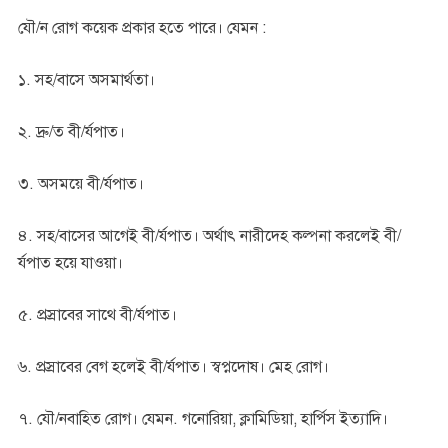
যৌ/ন রোগ কয়েক প্রকার হতে পারে। যেমন :
১. সহ/বাসে অসমার্থতা।
২. দ্রু/ত বী/র্যপাত।
৩. অসময়ে বী/র্যপাত।
৪. সহ/বাসের আগেই বী/র্যপাত। অর্থাৎ নারীদেহ কল্পনা করলেই বী/
র্যপাত হয়ে যাওয়া।
৫. প্রস্রাবের সাথে বী/র্যপাত।
৬. প্রস্রাবের বেগ হলেই বী/র্যপাত। স্বপ্নদোষ। মেহ রোগ।
৭. যৌ/নবাহিত রোগ। যেমন. গনোরিয়া, ক্লামিডিয়া, হার্পিস ইত্যাদি।