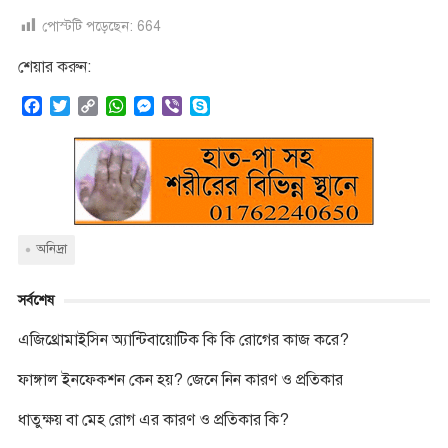
পোস্টটি পড়েছেন:
664
শেয়ার করুন:
F
T
C
W
M
V
S
a
w
o
h
e
i
k
c
i
p
a
s
b
y
e
t
y
t
s
e
p
b
t
L
s
e
r
e
o
e
i
A
n
o
r
n
p
g
k
k
p
e
অনিদ্রা
r
সর্বশেষ
এজিথ্রোমাইসিন অ্যান্টিবায়োটিক কি কি রোগের কাজ করে?
ফাঙ্গাল ইনফেকশন কেন হয়? জেনে নিন কারণ ও প্রতিকার
ধাতুক্ষয় বা মেহ রোগ এর কারণ ও প্রতিকার কি?