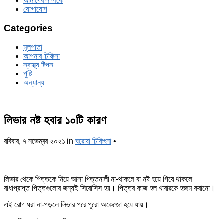
আমাদের সম্পর্কে
যোগাযোগ
Categories
মূলপাতা
আপনার চিকিত্‍সা
স্বাস্থ্য টিপস
পুষ্টি
অন্যান্য
লিভার নষ্ট হবার ১০টি কারণ
রবিবার, ৭ নভেম্বর ২০২১
in
ঘরোয়া চিকিৎসা
•
লিভার থেকে পিত্তকে নিয়ে আসা পিত্তনালী না-থাকলে বা নষ্ট হয়ে গিয়ে থাকলে
বাধাপ্রাপ্ত পিত্তগুলোর জন্যই সিরোসিস হয়। পিত্তর কাজ হল খাবারকে হজম করানো।
এই রোগ ধরা না-পড়লে লিভার পরে পুরো অকেজো হয়ে যায়।