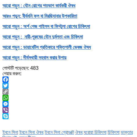
আরো পড়ুন : যৌন রোগের শতভাগ কার্যকরী ঔষধ
আরও পড়ুন: বীর্যমনি ফল বা মিরছিদানার উপকারিতা
আরো পড়ুন : অর্শ গেজ পাইলস বা ফিস্টুলা রোগের চিকিৎসা
আরো পড়ুন : নারী-পুরুষের যৌন দুর্বলতা এবং চিকিৎসা
আরো পড়ুন : ডায়াবেটিস প্রতিকারে শক্তিশালী ভেষজ ঔষধ
আরো পড়ুন : দীর্ঘস্থায়ী সহবাস করার উপায়
পোস্টটি পড়েছেন:
483
শেয়ার করুন:
Facebook
Twitter
Copy
Link
WhatsApp
Messenger
Viber
Skype
ইবনে সিনা
ইবনে সিনা ঔষধ
ইবনে সিনা প্রোডাক্ট
ঔষধ
ঘরোয়া চিকিৎসা
চিকিৎসা
ডাক্তার