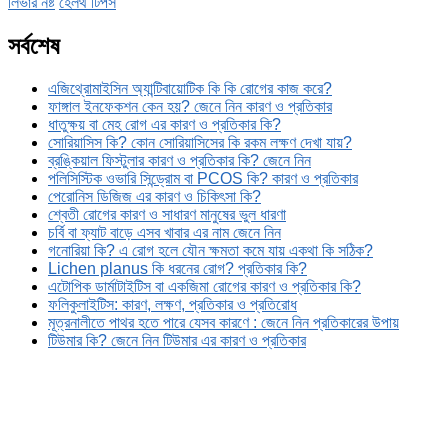
লিভার নষ্ট
হেলথ টিপস
সর্বশেষ
এজিথ্রোমাইসিন অ্যান্টিবায়োটিক কি কি রোগের কাজ করে?
ফাঙ্গাল ইনফেকশন কেন হয়? জেনে নিন কারণ ও প্রতিকার
ধাতুক্ষয় বা মেহ রোগ এর কারণ ও প্রতিকার কি?
সোরিয়াসিস কি? কোন সোরিয়াসিসের কি রকম লক্ষণ দেখা যায়?
ব্রঙ্কিয়াল ফিস্টুলার কারণ ও প্রতিকার কি? জেনে নিন
পলিসিস্টিক ওভারি সিন্ড্রোম বা PCOS কি? কারণ ও প্রতিকার
পেরোনিস ডিজিজ এর কারণ ও চিকিৎসা কি?
শ্বেতী রোগের কারণ ও সাধারণ মানুষের ভুল ধারণা
চর্বি বা ফ্যাট বাড়ে এসব খাবার এর নাম জেনে নিন
গনোরিয়া কি? এ রোগ হলে যৌন ক্ষমতা কমে যায় একথা কি সঠিক?
Lichen planus কি ধরনের রোগ? প্রতিকার কি?
এটোপিক ডার্মাটাইটিস বা একজিমা রোগের কারণ ও প্রতিকার কি?
ফলিকুলাইটিস: কারণ, লক্ষণ, প্রতিকার ও প্রতিরোধ
মূত্রনালীতে পাথর হতে পারে যেসব কারণে : জেনে নিন প্রতিকারের উপায়
টিউমার কি? জেনে নিন টিউমার এর কারণ ও প্রতিকার