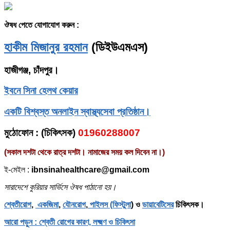
ঔষধ পেতে যোগাযোগ করুন :
হাকীম মিজানুর রহমান
(ডিইউএমএস)
হাজীগঞ্জ, চাঁদপুর।
ইবনে সিনা হেলথ কেয়ার
একটি বিশ্বস্ত অনলাইন স্বাস্থ্যসেবা প্রতিষ্ঠান।
মুঠোফোন
: (
চিকিৎসক)
01960288007
(সকাল দশটা থেকে রাত্র দশটা। নামাজের সময় কল দিবেন না।)
ই-মেইল :
ibnsinahealthcare@gmail.com
সারাদেশে কুরিয়ার সার্ভিসে ঔষধ পাঠানো হয়।
শ্বেতীরোগ
,
একজিমা
,
যৌনরোগ
,
পাইলস (ফিস্টুলা
) ও
ডায়াবেটিসের
চিকিৎসক।
আরো পড়ুন : শ্বেতী রোগের কারণ, লক্ষ্মণ ও চিকিৎসা