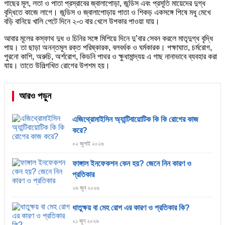
গাছের মূল, লতা ও পাতা প্রস্রাবের জ্বালাপোড়া, জন্ডিস এবং প্রসূতি মায়েদের দুগ্ধ
বৃদ্ধিতে কাজে লাগে। জন্ডিস ও জ্বালাপোড়ায় পাতা ও শিকড় একসঙ্গে পিষে মধু মেখে
বড়ি বানিয়ে খালি পেটে দিনে ২-৩ বার খেলে উপকার পাওয়া যায়।
আবার মূলের কস্ফাথ দুধ ও চিনির সঙ্গে মিশিয়ে দিনে দু’বার সেবন করলে মাতৃদুগ্ধ বৃদ্ধি
পায়। তা ছাড়া অনন্তমূল রক্ত পরিষ্কারক, বলবর্ধক ও ঘর্মকারক। পক্ষাঘাত, চর্মরোগ,
পুরনো কাশি, অরুচি, অর্শরোগ, কিডনি পাথর ও ক্ষুধামান্দ্যয় এ গাছ নানাভাবে ব্যবহার করা
যায়। তাতে উলিল্গখিত রোগের উপশম হয়।
আরও পড়ুন
এজিথ্রোমাইসিন অ্যান্টিবায়োটিক কি কি রোগের কাজ
করে?
০২ জুলাই ২০২৬
ফাঙ্গাল ইনফেকশন কেন হয়? জেনে নিন কারণ ও
প্রতিকার
২৬ জুন ২০২৬
ধাতুক্ষয় বা মেহ রোগ এর কারণ ও প্রতিকার কি?
২১ জুন ২০২৬