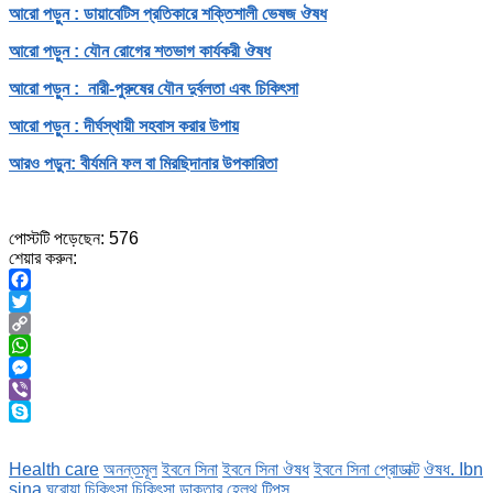
আরো পড়ুন : ডায়াবেটিস প্রতিকারে শক্তিশালী ভেষজ ঔষধ
আরো পড়ুন : যৌন রোগের শতভাগ কার্যকরী ঔষধ
আরো পড়ুন : নারী-পুরুষের যৌন দুর্বলতা এবং চিকিৎসা
আরো পড়ুন : দীর্ঘস্থায়ী সহবাস করার উপায়
আরও পড়ুন: বীর্যমনি ফল বা মিরছিদানার উপকারিতা
পোস্টটি পড়েছেন:
576
শেয়ার করুন:
Facebook
Twitter
Copy
Link
WhatsApp
Messenger
Viber
Skype
Health care
অনন্তমূল
ইবনে সিনা
ইবনে সিনা ঔষধ
ইবনে সিনা প্রোডাক্ট
ঔষধ. Ibn
sina
ঘরোয়া চিকিৎসা
চিকিৎসা
ডাক্তার
হেলথ টিপস