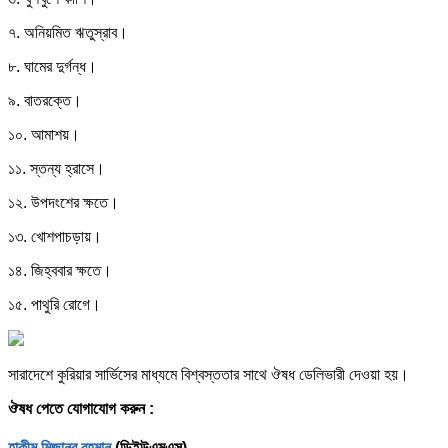
৭. অনিয়মিত ঋতুস্রাব।
৮. ঘামের দুর্গন্ধ।
৯. বাতরক্তে।
১০. আমাশয়।
১১. স্তন্য হ্রাসে।
১২. উপদংশের ক্ষতে।
১৩. খোশপাচড়ায়।
১৪. জিহ্ববার ক্ষতে।
১৫. পাথুরি রোগে।
সারাদেশে কুরিয়ার সার্ভিসের মাধ্যমে বিশ্বস্ততার সাথে ঔষধ ডেলিভারী দেওয়া হয়।
ঔষধ পেতে যোগাযোগ করুন :
হাকীম মিজানুর রহমান
(ডিইউএমএস)