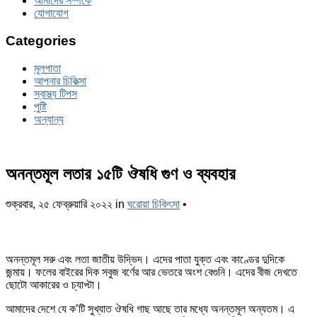
আমাদের সম্পর্কে
যোগাযোগ
Categories
মূলপাতা
আপনার চিকিত্‍সা
স্বাস্থ্য টিপস
পুষ্টি
অন্যান্য
অনন্তমূল লতার ১৫টি ঔষধি গুণ ও ব্যবহার
শুক্রবার, ২৫ ফেব্রুয়ারি ২০২২
in
ঘরোয়া চিকিৎসা
•
অনন্তমূল সরু এবং লতা জাতীয় উদ্ভিদ। এদের পাতা যুক্ত এবং কাণ্ডের দুদিকে
জন্মায়। ফলের বাইরের দিক সবুজ বর্ণের আর ভেতরে অংশ বেগুনি। এদের বীজ দেখতে
ছোটো আকারের ও চ্যাপ্টা।
আমাদের দেশে যে ক’টি সুখ্যাত ঔষধি গাছ আছে তার মধ্যে অনন্তমূল অন্যতম। এ