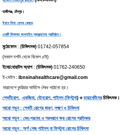
হাজীগঞ্জ, চাঁদপুর।
ইবনে সিনা হেলথ কেয়ার
একটি বিশ্বস্ত অনলাইন স্বাস্থ্যসেবা প্রতিষ্ঠান।
মুঠোফোন
: (
চিকিৎসক)
01742-057854
(সকাল দশটা থেকে বিকেল ৫টা)
ইমো/হোয়াটস অ্যাপ
: (
চিকিৎসক)
01762-240650
ই-মেইল :
ibnsinahealthcare@gmail.com
সারাদেশে কুরিয়ার সার্ভিসে ঔষধ পাঠানো হয়।
শ্বেতীরোগ
,
একজিমা
,
যৌনরোগ
,
পাইলস (ফিস্টুলা
) ও
ডায়াবেটিসের
চিকিৎসক।
আরো পড়ুন : শ্বেতী রোগের কারণ, লক্ষ্মণ ও চিকিৎসা
আরো পড়ুন : মেহ-প্রমেহ ও প্রস্রাবে ক্ষয় রোগের প্রতিকার
আরো পড়ুন : অর্শ গেজ পাইলস বা ফিস্টুলা রোগের চিকিৎসা