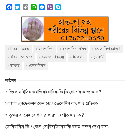
F
T
C
W
M
V
S
a
w
o
h
e
i
k
c
i
p
a
s
b
y
e
t
y
t
s
e
p
b
t
L
s
e
r
e
o
e
i
A
n
o
r
n
p
g
k
k
p
e
health care
ইবনে সিনা
ইবনে সিনা ঔষধ
ইবনে সিনা প্রোডাক্ট
r
ঔষধ. ibn sina
ঘরোয়া চিকিৎসা
চিকিৎসা
চুলকানি
ডাক্তার
হেলথ টিপস
সর্বশেষ
এজিথ্রোমাইসিন অ্যান্টিবায়োটিক কি কি রোগের কাজ করে?
ফাঙ্গাল ইনফেকশন কেন হয়? জেনে নিন কারণ ও প্রতিকার
ধাতুক্ষয় বা মেহ রোগ এর কারণ ও প্রতিকার কি?
সোরিয়াসিস কি? কোন সোরিয়াসিসের কি রকম লক্ষণ দেখা যায়?