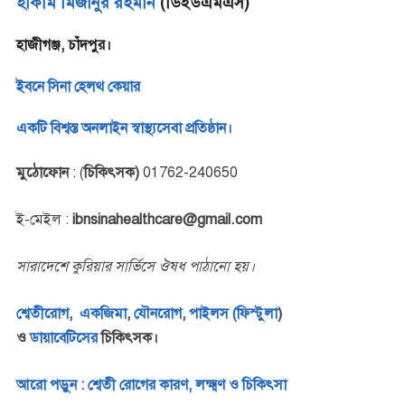
হাকীম মিজানুর রহমান
(ডিইউএমএস)
হাজীগঞ্জ, চাঁদপুর।
ইবনে সিনা হেলথ কেয়ার
একটি বিশ্বস্ত অনলাইন স্বাস্থ্যসেবা প্রতিষ্ঠান।
মুঠোফোন
: (
চিকিৎসক)
01762-240650
ই-মেইল :
ibnsinahealthcare@gmail.com
সারাদেশে কুরিয়ার সার্ভিসে ঔষধ পাঠানো হয়।
শ্বেতীরোগ
,
একজিমা
,
যৌনরোগ
,
পাইলস (ফিস্টুলা
)
ও
ডায়াবেটিসের
চিকিৎসক।
আরো পড়ুন : শ্বেতী রোগের কারণ, লক্ষ্মণ ও চিকিৎসা