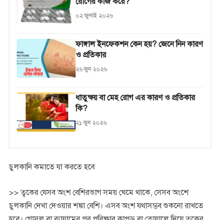
রোগের কাজ করে?
০২ জুলাই ২০২৬
ফাঙ্গাল ইনফেকশন কেন হয়? জেনে নিন কারণ
ও প্রতিকার
২৬ জুন ২০২৬
ধাতুক্ষয় বা মেহ রোগ এর কারণ ও প্রতিকার
কি?
২১ জুন ২০২৬
চুলকানি কমাতে যা করতে হবে
>> ত্বকের যেসব অংশ বেশিরভাগ সময় ঘেমে থাকে, সেসব অংশে
চুলকানি দেখা দেওয়ার শঙ্কা বেশি। এসব অংশ যথাসম্ভব শুকনো রাখতে
হবে। গোসল বা ব্যায়ামের পর পরিষ্কার কাপড় বা তোয়ালে দিয়ে ত্বকের