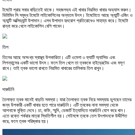
টমেটো প্রায় সবার বাড়িতেই থাকে। সহজলভ্য এই খাবার নিয়মিত খাবার অভ্যাস করুন।
ভিটামিন সি সমৃদ্ধ টমেটো লাইকোপিনের অন্যতম উৎস। টমেটোতে আছে অ্যান্টি এজিং ও
অ্যান্টি অক্সিড্যান্ট উপাদান। এসব উপাদান হৃদরোগ প্রতিরোধেও সাহায্য করে। টমেটো
রান্না করে খেলে লাইকোপিন বেশি পাবেন।
তিল
তিলের আছে অসংখ্য স্বাস্থ্য উপকারিতা। এটি ওমেগা ৩ ফ্যাটি অ্যাসিড এবং
লিগন্যান্সের একটি ভালো উৎস। ফলে তিল খেলে তা ত্বককে হাইড্রেটেড এবং মসৃণ
রাখে। তাই ত্বক ভালো রাখতে নিয়মিত খাবারের তালিকায় তিল রাখুন।
দারুচিনি
তৈলাক্ত ত্বক মানেই বাড়তি সমস্যা। যারা তৈলাক্ত ত্বক নিয়ে সমস্যায় ভুগছেন তাদের
জন্য উপকারী একটি খাবার হতে পারে দারুচিনি। এটি ত্বকের নানা সমস্যা থেকে
আপনাকে মুক্তি দেবে। চা, কফি, স্মুদি, ডেজার্ট ইত্যাদিতে দারুচিনি যোগ করে খান।
এতে রক্তে শর্করার মাত্রা স্থিতিশীল হয়। সেইসঙ্গে ত্বকে তেল উৎপাদনকে উদ্দীপিত
করে, ফলে ত্বক পরিষ্কার হয়।