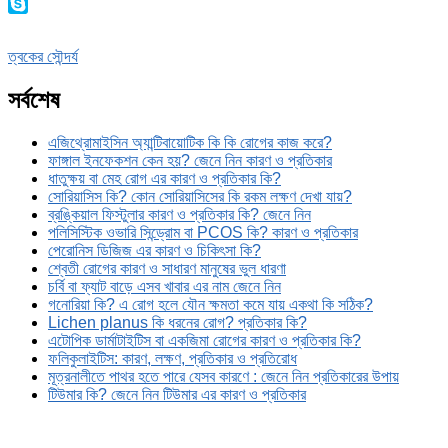
Viber
Skype
ত্বকের সৌন্দর্য
সর্বশেষ
এজিথ্রোমাইসিন অ্যান্টিবায়োটিক কি কি রোগের কাজ করে?
ফাঙ্গাল ইনফেকশন কেন হয়? জেনে নিন কারণ ও প্রতিকার
ধাতুক্ষয় বা মেহ রোগ এর কারণ ও প্রতিকার কি?
সোরিয়াসিস কি? কোন সোরিয়াসিসের কি রকম লক্ষণ দেখা যায়?
ব্রঙ্কিয়াল ফিস্টুলার কারণ ও প্রতিকার কি? জেনে নিন
পলিসিস্টিক ওভারি সিন্ড্রোম বা PCOS কি? কারণ ও প্রতিকার
পেরোনিস ডিজিজ এর কারণ ও চিকিৎসা কি?
শ্বেতী রোগের কারণ ও সাধারণ মানুষের ভুল ধারণা
চর্বি বা ফ্যাট বাড়ে এসব খাবার এর নাম জেনে নিন
গনোরিয়া কি? এ রোগ হলে যৌন ক্ষমতা কমে যায় একথা কি সঠিক?
Lichen planus কি ধরনের রোগ? প্রতিকার কি?
এটোপিক ডার্মাটাইটিস বা একজিমা রোগের কারণ ও প্রতিকার কি?
ফলিকুলাইটিস: কারণ, লক্ষণ, প্রতিকার ও প্রতিরোধ
মূত্রনালীতে পাথর হতে পারে যেসব কারণে : জেনে নিন প্রতিকারের উপায়
টিউমার কি? জেনে নিন টিউমার এর কারণ ও প্রতিকার