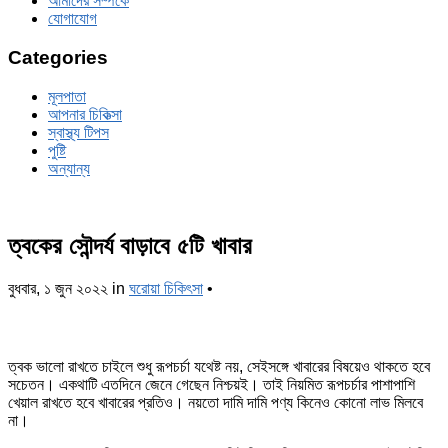
আমাদের সম্পর্কে
যোগাযোগ
Categories
মূলপাতা
আপনার চিকিত্‍সা
স্বাস্থ্য টিপস
পুষ্টি
অন্যান্য
ত্বকের সৌন্দর্য বাড়াবে ৫টি খাবার
বুধবার, ১ জুন ২০২২
in
ঘরোয়া চিকিৎসা
•
ত্বক ভালো রাখতে চাইলে শুধু রূপচর্চা যথেষ্ট নয়, সেইসঙ্গে খাবারের বিষয়েও থাকতে হবে
সচেতন। একথাটি এতদিনে জেনে গেছেন নিশ্চয়ই। তাই নিয়মিত রূপচর্চার পাশাপাশি
খেয়াল রাখতে হবে খাবারের প্রতিও। নয়তো দামি দামি পণ্য কিনেও কোনো লাভ মিলবে
না।