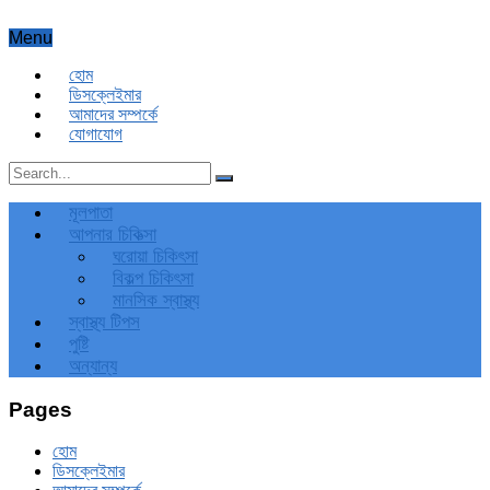
Menu
হোম
ডিসক্লেইমার
আমাদের সম্পর্কে
যোগাযোগ
মূলপাতা
আপনার চিকিত্‍সা
ঘরোয়া চিকিৎসা
বিকল্প চিকিৎসা
মানসিক স্বাস্থ্য
স্বাস্থ্য টিপস
পুষ্টি
অন্যান্য
Pages
হোম
ডিসক্লেইমার