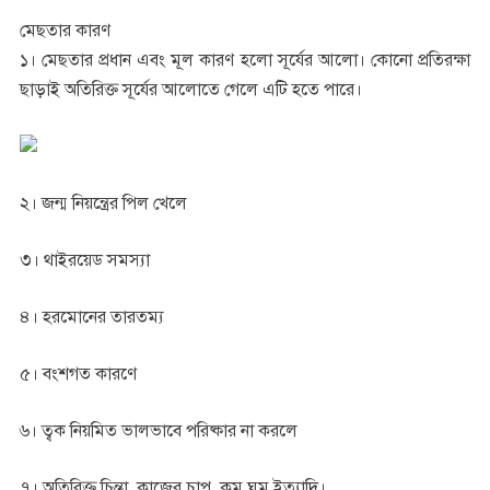
মেছতার কারণ
১। মেছতার প্রধান এবং মূল কারণ হলো সূর্যের আলো। কোনো প্রতিরক্ষা
ছাড়াই অতিরিক্ত সূর্যের আলোতে গেলে এটি হতে পারে।
২। জন্ম নিয়ন্ত্রের পিল খেলে
৩। থাইরয়েড সমস্যা
৪। হরমোনের তারতম্য
৫। বংশগত কারণে
৬। ত্বক নিয়মিত ভালভাবে পরিষ্কার না করলে
৭। অতিরিক্ত চিন্তা, কাজের চাপ, কম ঘুম ইত্যাদি।