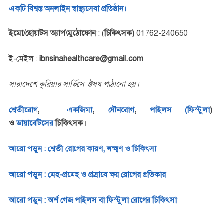
একটি বিশ্বস্ত অনলাইন স্বাস্থ্যসেবা প্রতিষ্ঠান।
ইমো/হোয়াটস অ্যাপ\মুঠোফোন
: (
চিকিৎসক)
01762-240650
ই-মেইল :
ibnsinahealthcare@gmail.com
সারাদেশে কুরিয়ার সার্ভিসে ঔষধ পাঠানো হয়।
শ্বেতীরোগ
,
একজিমা
,
যৌনরোগ
,
পাইলস (ফিস্টুলা
)
ও
ডায়াবেটিসের
চিকিৎসক।
আরো পড়ুন : শ্বেতী রোগের কারণ, লক্ষ্মণ ও চিকিৎসা
আরো পড়ুন : মেহ-প্রমেহ ও প্রস্রাবে ক্ষয় রোগের প্রতিকার
আরো পড়ুন : অর্শ গেজ পাইলস বা ফিস্টুলা রোগের চিকিৎসা