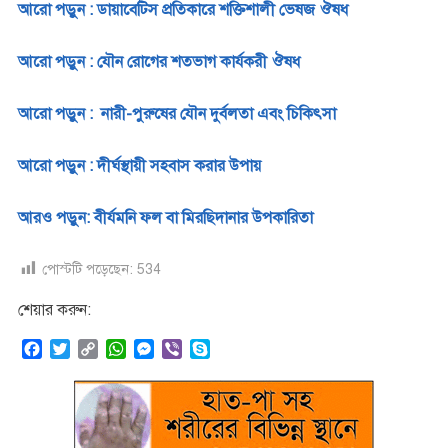
আরো পড়ুন : ডায়াবেটিস প্রতিকারে শক্তিশালী ভেষজ ঔষধ
আরো পড়ুন : যৌন রোগের শতভাগ কার্যকরী ঔষধ
আরো পড়ুন : নারী-পুরুষের যৌন দুর্বলতা এবং চিকিৎসা
আরো পড়ুন : দীর্ঘস্থায়ী সহবাস করার উপায়
আরও পড়ুন: বীর্যমনি ফল বা মিরছিদানার উপকারিতা
পোস্টটি পড়েছেন:
534
শেয়ার করুন:
F
T
C
W
M
V
S
a
w
o
h
e
i
k
c
i
p
a
s
b
y
e
t
y
t
s
e
p
b
t
L
s
e
r
e