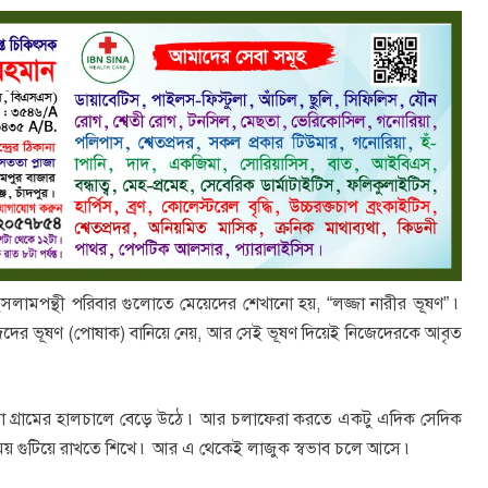
ইসলামপন্থী পরিবার গুলোতে মেয়েদের শেখানো হয়, “লজ্জা নারীর ভূষণ” ৷
জেদের ভূষণ (পোষাক) বানিয়ে নেয়, আর সেই ভূষণ দিয়েই নিজেদেরকে আবৃত
রা গ্রামের হালচালে বেড়ে উঠে ৷ আর চলাফেরা করতে একটু এদিক সেদিক
য় গুটিয়ে রাখতে শিখে ৷ আর এ থেকেই লাজুক স্বভাব চলে আসে ৷