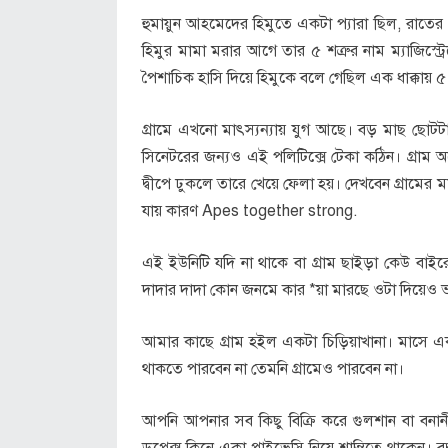
হুমায়ুন আহমেদের হিমুতে একটা প্যারা ছিল, রাতের
হিমুর মামা মরার আগে তার ৫ শত্রুর নাম ম্যাজিস্ট
পৈশাচিক হাসি দিয়ে হিমুকে বলে গেছিল এক ধাক্কায় 
গ্রামে এখনো মাৎস্যন্যায় যুগ আছে। বড় মাছ ছোট
সিনেটরের জন্যও এই পলিটিক্সে টেকা কঠিন। গ্রাম অন
দ্বীপে ঢুকলে তারে খেয়ে ফেলা হয়। দেখবেন গ্রামের 
যায় কারণ Apes together strong.
এই ইউনিটি যদি না থাকে বা গ্রাম ছাইড়া কেউ বাই
দাদার দাদা কোন জনমে কার *য়া মারছে ওটা দিয়েও 
আমার কাছে গ্রাম হইল একটা চিড়িয়াখানা। মাসে এ
থাকতে পারবেন না তেমনি গ্রামেও পারবেন না।
আপনি আপনার সব কিছু বিক্রি করে গুলশান বা বনান
ডুপ্লেক্স কিনে একা প্রাইভেসি নিয়ে শান্তিতে থাকেন