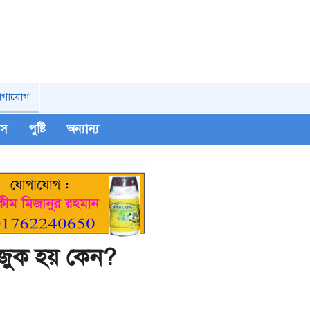
োগাযোগ
িপস
পুষ্টি
অন্যান্য
াজুক হয় কেন?