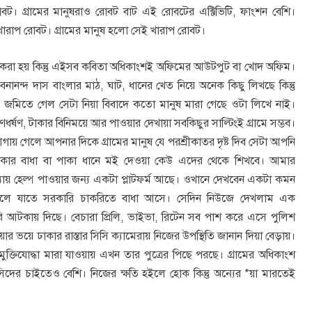
োবট। গ্রামের মানুষরাও রোবট বাট এই রোবটের এক্টিভিটি, ফাংশন বেশি।
রাপ রোবট। গ্রামের মানুষ হলো সেই খারাপ রোবট।
াই করা হয় কিন্তু এইসব কবিতা অধিকাংশই অফিমের আউটপুট বা খোদ অফিম।
ীবনানন্দ দাস বাংলার মাঠ, ঘাট, ধানের খেত নিয়ে অনেক কিছু লিখছে কিন্তু
িতে গেল সেটা নিয়া বিবাদে কতো মানুষ মারা গেছে ওটা লিখে নাই।
গণধর্ষণ, টাকার বিনিময়ে আর পাওয়ার দেখায়া সবকিছুর সাল্টিংই গ্রামে সম্ভব।
গেলে আপনার দিকে গ্রামের মানুষ যে পরশ্রীকাতর দৃষ্ট দিব সেটা আপনি
বপ্রকার বাধা বা পাকা ধানে মই দেওয়া কেউ এদের থেকে শিখবে। আমার
্যায় হেল্প পাওয়ার জন্য একটা প্লাটফর্ম আছে। ওখানে দেখবেন একটা কমন
দেখলে যাতে সরকারি চাকরিতে বাধা আসে। সেদিন নিউজে দেখলাম এক
চাকরি আটকায় দিছে। বেচারা প্রিলি, ভাইভা, রিটেন সব পাশ করে এসে পুলিশ
ভয়ে ঢাকার রাস্তার সিসি ক্যামেরায় নিজের উপস্থিতি জানান দিয়া বেড়ায়।
। মুক্তিযোদ্ধা মারা যাওয়ায় এখন তার পুত্রের পিছে পরছে। গ্রামের অধিকাংশ
ৎসিদের চাইতেও বেশি। নিজের ক্ষতি হইলে হোক কিন্তু অন্যের *য়া মারতেই