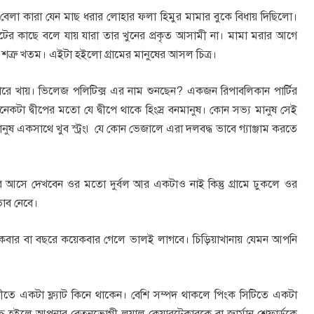
 বেলা কারা যেন মাছ ধরার লোহার ফলা হিমুর মামার বুকে বিধায় দিছিলো।
্রেটের কাছে বলে যায় যারা তার খুনের প্রকৃত আসামী না। মামা মরার আগে
৫ শত্রু খতম। এইটা হইলো গ্রামের মানুষের আসল চিত্র।
টারে খায়। ভিলেজ পলিটিক্স এর নাম শুনছেন? একজন রিপাবলিকান পার্টির
েকটা দ্বীপের মতো যে দ্বীপে থাকে হিংস্র বনমানুষ। কোন সভ্য মানুষ সেই
মানুষ একসাথে খুব স্ট্রং৷ যে কোন ভেজালে এরা দলবদ্ধ ভাবে গ্যাঞ্জাম করতে
রে আসে দেখবেন ওর মতো দুর্বল আর একটাও নাই কিন্তু গ্রামে ঢুকলে ওর
ভাব নেবে।
কবার বা বছরে কয়েকবার গেলে ভালই লাগবে। চিড়িয়াখানায় যেমন আপনি
ীতে একটা ফ্ল্যাট কিনে থাকেন। বেশি সম্পদ থাকলে পিংক সিটিতে একটা
। বৃদ্ধ হইলে আপনার বেতনভোগী লয়াল কেয়ারটেকারকে বা জার্মান শেফার্ডকে