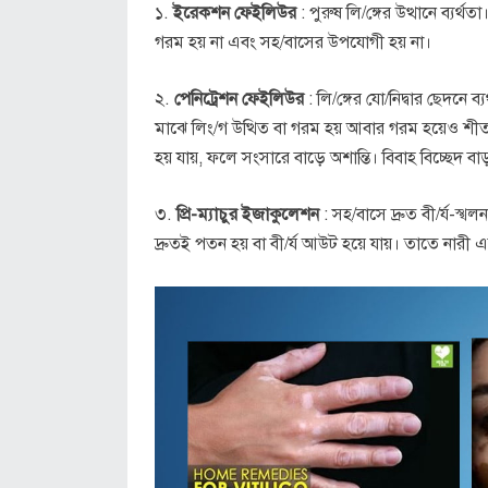
১.
ইরেকশন ফেইলিউর
: পুরুষ লি/ঙ্গের উত্থানে ব্যর
গরম হয় না এবং সহ/বাসের উপযোগী হয় না।
২.
পেনিট্রেশন ফেইলিউর
: লি/ঙ্গের যো/নিদ্বার ছেদনে 
মাঝে লিং/গ উত্থিত বা গরম হয় আবার গরম হয়েও শীতল
হয় যায়, ফলে সংসারে বাড়ে অশান্তি। বিবাহ বিচ্ছেদ ব
৩.
প্রি-ম্যাচুর ইজাকুলেশন
: সহ/বাসে দ্রুত বী/র্য-স্
দ্রুতই পতন হয় বা বী/র্য আউট হয়ে যায়। তাতে নার