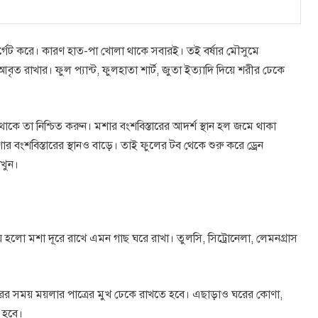
গেট করে। কারণ হাত-পা খোলা থাকে সবারই। তই বর্ষার মৌসুমে
ত রাখার। ফুল প্যান্ট, ফুলহাতা শার্ট, জুতা ইত্যাদি দিয়ে শরীর ঢেকে
ে তা নিশ্চিত করুন। মশার বংশবিস্তারের আদর্শ স্থান হল জমে থাকা
র বংশবিস্তারের স্থানও বাড়ে। তাই ফুলের টব থেকে শুরু করে ড্রেন
াখুন।
য় হলো মশা দূরে রাখে এমন গাছ ঘরে রাখা। তুলসি, সিট্রোনেলা, লেমনগ্রাস
বহারের সময় ময়লার পাত্রের মুখ ঢেকে রাখতে হবে। এছাড়াও ঘরের কোণা,
ে হবে।