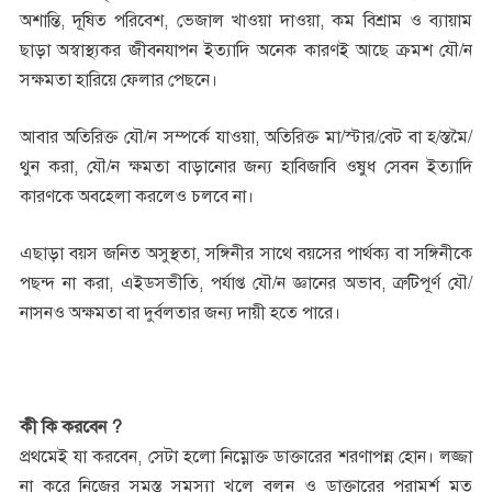
অশান্তি, দূষিত পরিবেশ, ভেজাল খাওয়া দাওয়া, কম বিশ্রাম ও ব্যায়াম
ছাড়া অস্বাস্থ্যকর জীবনযাপন ইত্যাদি অনেক কারণই আছে ক্রমশ যৌ/ন
সক্ষমতা হারিয়ে ফেলার পেছনে।
আবার অতিরিক্ত যৌ/ন সম্পর্কে যাওয়া, অতিরিক্ত মা/স্টার/বেট বা হ/স্তমৈ/
থুন করা, যৌ/ন ক্ষমতা বাড়ানোর জন্য হাবিজাবি ওষুধ সেবন ইত্যাদি
কারণকে অবহেলা করলেও চলবে না।
এছাড়া বয়স জনিত অসুস্থতা, সঙ্গিনীর সাথে বয়সের পার্থক্য বা সঙ্গিনীকে
পছন্দ না করা, এইডসভীতি, পর্যাপ্ত যৌ/ন জ্ঞানের অভাব, ত্রুটিপূর্ণ যৌ/
নাসনও অক্ষমতা বা দুর্বলতার জন্য দায়ী হতে পারে।
কী কি করবেন ?
প্রথমেই যা করবেন, সেটা হলো নিম্নোক্ত ডাক্তারের শরণাপন্ন হোন। লজ্জা
না করে নিজের সমস্ত সমস্যা খুলে বলুন ও ডাক্তারের পরামর্শ মত