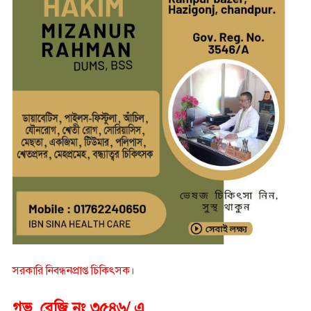
সরকারি নিবন্ধনপ্রাপ্ত চিকিৎসক।
গভ. রেজি নং ৩৫৪৬/ এ