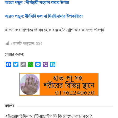
আরো পড়ুন : দীর্ঘস্থায়ী সহবাস করার উপায়
আরও পড়ুন: বীর্যমনি ফল বা মিরছিদানার উপকারিতা
আপনাদের দাম্পত্য জীবন হোক ধন্য হাসি-খুশি আর আনন্দে পরিপূর্ন।
পোস্টটি পড়েছেন:
334
শেয়ার করুন:
F
T
C
W
M
V
S
a
w
o
h
e
i
k
c
i
p
a
s
b
y
e
t
y
t
s
e
p
b
t
L
s
e
r
e
o
e
i
A
n
o
r
n
p
g
k
k
p
e
সর্বশেষ
r
এজিথ্রোমাইসিন অ্যান্টিবায়োটিক কি কি রোগের কাজ করে?