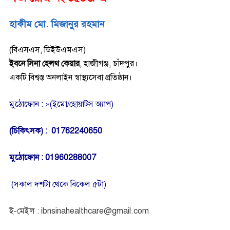
হাকীম মো. মিজানুর রহমান
(বিএসএস, ডিইউএমএস)
ইবনে সিনা হেলথ কেয়ার
,
হাজীগঞ্জ, চাঁদপুর।
একটি বিশ্বস্ত অনলাইন স্বাস্থ্যসেবা প্রতিষ্ঠান।
মুঠোফোন : »(ইমো/হোয়াটস অ্যাপ)
(চিকিৎসক) : 01762240650
মুঠোফোন : 01960288007
(সকাল দশটা থেকে বিকেল ৫টা)
ই-মেইল : ibnsinahealthcare@gmail.com