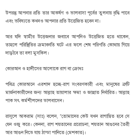
উপরন্তু আপনার প্রতি তার আকর্ষণ ও ভালবাসা পূর্বের তুলনায় বৃদ্ধি পাবে
এবং ভবিষ্যতে কখনও আপনার প্রতি উত্তেজিত হবেন না।
আর যদি স্বামীর উত্তেজনার জবাবে আপনিও উত্তেজিত হতে থাকেন,
তাহলে পরিস্থিতির ক্রমাবনতি ঘটে এর ফলে শেষ পরিণতি কোথায় গিয়ে
দাড়াঁবে তা বলা মুসকিল।
কোরআন ও হাদীসের আলোকে রাগ বা ক্রোধঃ
পবিত্র কোরআনে এরশাদ হচ্ছে-রাগ সংবরণকারী এবং মানুষের ত্রুটি
মার্জনাকারীদের জন্য আল্লাহ তায়ালার ক্ষমা ও জান্নাত নির্ধারিত। আল্লাহ
পাক সৎ কর্মশীলদের ভালবাসেন।
রাসূলে আকরাম (সাঃ) বলেন, “তোমাদের কেউ যখন রাগান্বিত হবে সে
যেন ওজু করে। কেননা, রাগ শয়তানের প্ররোচনা, শয়তান আগুনের তৈরী
আর আগুন নিভে যায় ঠান্ডা পানিতে (মেশকাত)।