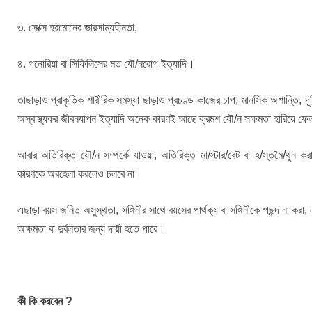
৩. সে/ক্স হরমোনের ভারসাম্যহীনতা,
৪. গনোরিয়া বা সিফিলিসের মত যৌ/নরোগ ইত্যাদি।
তাছাড়াও প্রাকৃতিক শারীরিক সমস্যা ছাড়াও প্রচণ্ড কাজের চাপ, মানসিক অশান্তি, দূ
অস্বাস্থ্যকর জীবনযাপন ইত্যাদি অনেক কারণই আছে ক্রমশ যৌ/ন সক্ষমতা হারিয়ে ফ
আবার অতিরিক্ত যৌ/ন সম্পর্কে যাওয়া, অতিরিক্ত মা/স্টার/বেট বা হ/স্তমৈ/থুন কর
কারণকে অবহেলা করলেও চলবে না।
এছাড়া বয়স জনিত অসুস্থতা, সঙ্গিনীর সাথে বয়সের পার্থক্য বা সঙ্গিনীকে পছন্দ না করা,
অক্ষমতা বা দুর্বলতার জন্য দায়ী হতে পারে।
কী কি করবেন ?