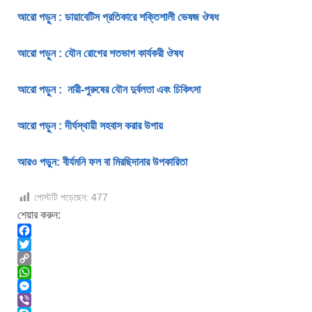
আরো পড়ুন : ডায়াবেটিস প্রতিকারে শক্তিশালী ভেষজ ঔষধ
আরো পড়ুন : যৌন রোগের শতভাগ কার্যকরী ঔষধ
আরো পড়ুন : নারী-পুরুষের যৌন দুর্বলতা এবং চিকিৎসা
আরো পড়ুন : দীর্ঘস্থায়ী সহবাস করার উপায়
আরও পড়ুন: বীর্যমনি ফল বা মিরছিদানার উপকারিতা
পোস্টটি পড়েছেন:
477
শেয়ার করুন:
F
a
T
c
w
C
e
i
o
W
b
t
p
h
M