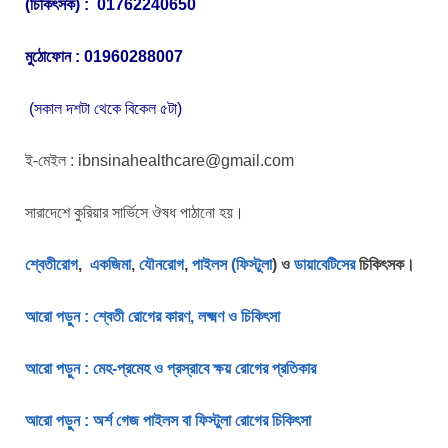
(চিকিৎসক) : 01762240650
মুঠোফোন : 01960288007
(সকাল দশটা থেকে বিকেল ৫টা)
ই-মেইল : ibnsinahealthcare@gmail.com
সারাদেশে কুরিয়ার সার্ভিসে ঔষধ পাঠানো হয়।
শ্বেতীরোগ
,
একজিমা
,
যৌনরোগ
,
পাইলস (ফিস্টুলা
) ও
ডায়াবেটিসের
চিকিৎসক।
আরো পড়ুন : শ্বেতী রোগের কারণ, লক্ষ্মণ ও চিকিৎসা
আরো পড়ুন : মেহ-প্রমেহ ও প্রস্রাবে ক্ষয় রোগের প্রতিকার
আরো পড়ুন : অর্শ গেজ পাইলস বা ফিস্টুলা রোগের চিকিৎসা