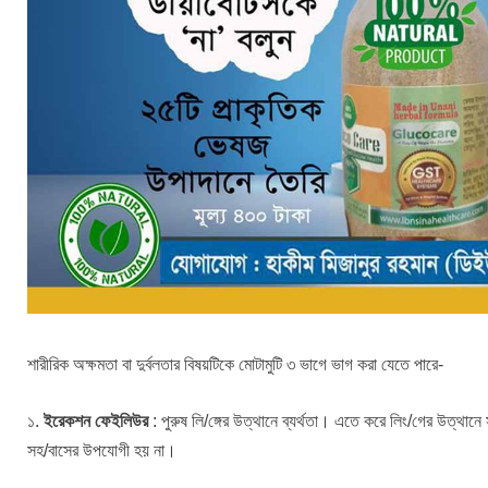
শারীরিক অক্ষমতা বা দুর্বলতার বিষয়টিকে মোটামুটি ৩ ভাগে ভাগ করা যেতে পারে-
১.
ইরেকশন ফেইলিউর
: পুরুষ লি/ঙ্গের উত্থানে ব্যর্থতা। এতে করে লিং/গের উত্থানে
সহ/বাসের উপযোগী হয় না।