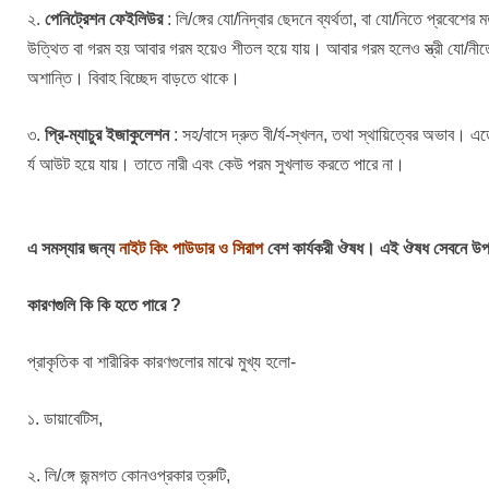
২.
পেনিট্রেশন ফেইলিউর
: লি/ঙ্গের যো/নিদ্বার ছেদনে ব্যর্থতা, বা যো/নিতে প্রবেশ
উত্থিত বা গরম হয় আবার গরম হয়েও শীতল হয়ে যায়। আবার গরম হলেও স্ত্রী যো/নীতে
অশান্তি। বিবাহ বিচ্ছেদ বাড়তে থাকে।
৩.
প্রি-ম্যাচুর ইজাকুলেশন
: সহ/বাসে দ্রুত বী/র্য-স্খলন, তথা স্থায়িত্বের অভাব। এ
র্য আউট হয়ে যায়। তাতে নারী এবং কেউ পরম সুখলাভ করতে পারে না।
এ সমস্যার জন্য
নাইট কিং পাউডার ও সিরাপ
বেশ কার্যকরী ঔষধ। এই ঔষধ সেবনে উপর
কারণগুলি কি কি হতে পারে ?
প্রাকৃতিক বা শারীরিক কারণগুলোর মাঝে মুখ্য হলো-
১. ডায়াবেটিস,
২. লি/ঙ্গে জন্মগত কোনওপ্রকার ত্রুটি,