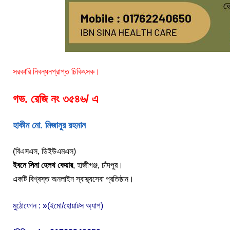
সরকারি নিবন্ধনপ্রাপ্ত চিকিৎসক।
গভ. রেজি নং ৩৫৪৬/ এ
হাকীম মো. মিজানুর রহমান
(বিএসএস, ডিইউএমএস)
ইবনে সিনা হেলথ কেয়ার
,
হাজীগঞ্জ, চাঁদপুর।
একটি বিশ্বস্ত অনলাইন স্বাস্থ্যসেবা প্রতিষ্ঠান।
মুঠোফোন : »(ইমো/হোয়াটস অ্যাপ)