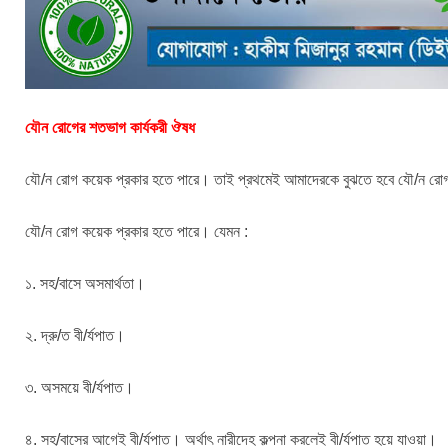
যৌন রোগের শতভাগ কার্যকরী ঔষধ
যৌ/ন রোগ কয়েক প্রকার হতে পারে। তাই প্রথমেই আমাদেরকে বুঝতে হবে যৌ/ন রো
যৌ/ন রোগ কয়েক প্রকার হতে পারে। যেমন :
১. সহ/বাসে অসমার্থতা।
২. দ্রু/ত বী/র্যপাত।
৩. অসময়ে বী/র্যপাত।
৪. সহ/বাসের আগেই বী/র্যপাত। অর্থাৎ নারীদেহ কল্পনা করলেই বী/র্যপাত হয়ে যাওয়া।