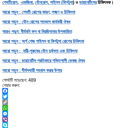
শ্বেতীরোগ
,
একজিমা
,
যৌনরোগ
,
পাইলস (ফিস্টুলা
) ও
ডায়াবেটিসের
চিকিৎসক।
আরো পড়ুন : শ্বেতী রোগের কারণ, লক্ষ্মণ ও চিকিৎসা
আরো পড়ুন : যৌন রোগের শতভাগ কার্যকরী ঔষধ
আরও পড়ুন: বীর্যমনি ফল বা মিরছিদানার উপকারিতা
আরো পড়ুন : অর্শ গেজ পাইলস বা ফিস্টুলা রোগের চিকিৎসা
আরো পড়ুন : নারী-পুরুষের যৌন দুর্বলতা এবং চিকিৎসা
আরো পড়ুন : ডায়াবেটিস প্রতিকারে শক্তিশালী ভেষজ ঔষধ
আরো পড়ুন : দীর্ঘস্থায়ী সহবাস করার উপায়
পোস্টটি পড়েছেন:
489
শেয়ার করুন:
Facebook
Twitter
Copy
Link
WhatsApp
Messenger
Viber