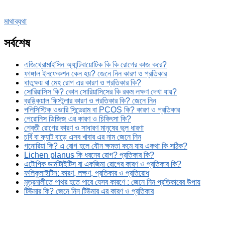
Skype
মাথাব্যথা
সর্বশেষ
এজিথ্রোমাইসিন অ্যান্টিবায়োটিক কি কি রোগের কাজ করে?
ফাঙ্গাল ইনফেকশন কেন হয়? জেনে নিন কারণ ও প্রতিকার
ধাতুক্ষয় বা মেহ রোগ এর কারণ ও প্রতিকার কি?
সোরিয়াসিস কি? কোন সোরিয়াসিসের কি রকম লক্ষণ দেখা যায়?
ব্রঙ্কিয়াল ফিস্টুলার কারণ ও প্রতিকার কি? জেনে নিন
পলিসিস্টিক ওভারি সিন্ড্রোম বা PCOS কি? কারণ ও প্রতিকার
পেরোনিস ডিজিজ এর কারণ ও চিকিৎসা কি?
শ্বেতী রোগের কারণ ও সাধারণ মানুষের ভুল ধারণা
চর্বি বা ফ্যাট বাড়ে এসব খাবার এর নাম জেনে নিন
গনোরিয়া কি? এ রোগ হলে যৌন ক্ষমতা কমে যায় একথা কি সঠিক?
Lichen planus কি ধরনের রোগ? প্রতিকার কি?
এটোপিক ডার্মাটাইটিস বা একজিমা রোগের কারণ ও প্রতিকার কি?
ফলিকুলাইটিস: কারণ, লক্ষণ, প্রতিকার ও প্রতিরোধ
মূত্রনালীতে পাথর হতে পারে যেসব কারণে : জেনে নিন প্রতিকারের উপায়
টিউমার কি? জেনে নিন টিউমার এর কারণ ও প্রতিকার