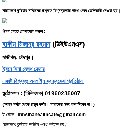
সারাদেশে কুরিয়ার সার্ভিসের মাধ্যমে বিশ্বস্ততার সাথে ঔষধ ডেলিভারী দেওয়া হয়।
ঔষধ পেতে যোগাযোগ করুন :
হাকীম মিজানুর রহমান
(ডিইউএমএস)
হাজীগঞ্জ, চাঁদপুর।
ইবনে সিনা হেলথ কেয়ার
একটি বিশ্বস্ত অনলাইন স্বাস্থ্যসেবা প্রতিষ্ঠান।
মুঠোফোন
: (
চিকিৎসক) 01960288007
(সকাল দশটা থেকে রাত্র দশটা। নামাজের সময় কল দিবেন না।)
ই-মেইল :
ibnsinahealthcare@gmail.com
সারাদেশে কুরিয়ার সার্ভিসে ঔষধ পাঠানো হয়।