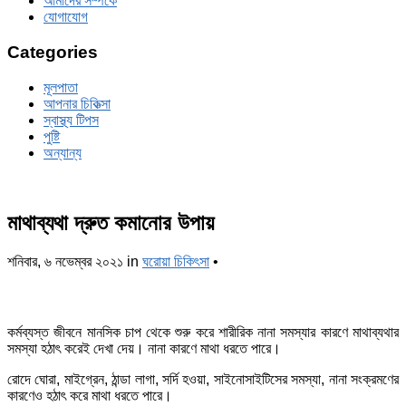
আমাদের সম্পর্কে
যোগাযোগ
Categories
মূলপাতা
আপনার চিকিত্‍সা
স্বাস্থ্য টিপস
পুষ্টি
অন্যান্য
মাথাব্যথা দ্রুত কমানোর উপায়
শনিবার, ৬ নভেম্বর ২০২১
in
ঘরোয়া চিকিৎসা
•
কর্মব্যস্ত জীবনে মানসিক চাপ থেকে শুরু করে শারীরিক নানা সমস্যার কারণে মাথাব্যথার
সমস্যা হঠাৎ করেই দেখা দেয়। নানা কারণে মাথা ধরতে পারে।
রোদে ঘোরা, মাইগ্রেন, ঠান্ডা লাগা, সর্দি হওয়া, সাইনোসাইটিসের সমস্যা, নানা সংক্রমণের
কারণেও হঠাৎ করে মাথা ধরতে পারে।