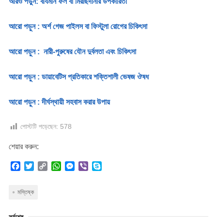
আরও পড়ুন: বীর্যমনি ফল বা মিরছিদানার উপকারিতা
আরো পড়ুন : অর্শ গেজ পাইলস বা ফিস্টুলা রোগের চিকিৎসা
আরো পড়ুন : নারী-পুরুষের যৌন দুর্বলতা এবং চিকিৎসা
আরো পড়ুন : ডায়াবেটিস প্রতিকারে শক্তিশালী ভেষজ ঔষধ
আরো পড়ুন : দীর্ঘস্থায়ী সহবাস করার উপায়
পোস্টটি পড়েছেন:
578
শেয়ার করুন:
F
T
C
W
M
V
S
a
w
o
h
e
i
k
c
i
p
a
s
b
y
মস্তিষ্ক
e
t
y
t
s
e
p
b
t
L
s
e
r
e
o
e
i
A
n
সর্বশেষ