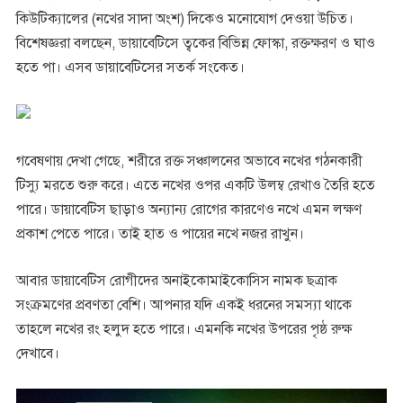
কিউটিক্যালের (নখের সাদা অংশ) দিকেও মনোযোগ দেওয়া উচিত।
বিশেষজ্ঞরা বলছেন, ডায়াবেটিসে ত্বকের বিভিন্ন ফোস্কা, রক্তক্ষরণ ও ঘাও
হতে পা। এসব ডায়াবেটিসের সতর্ক সংকেত।
গবেষণায় দেখা গেছে, শরীরে রক্ত সঞ্চালনের অভাবে নখের গঠনকারী
টিস্যু মরতে শুরু করে। এতে নখের ওপর একটি উলম্ব রেখাও তৈরি হতে
পারে। ডায়াবেটিস ছাড়াও অন্যান্য রোগের কারণেও নখে এমন লক্ষণ
প্রকাশ পেতে পারে। তাই হাত ও পায়ের নখে নজর রাখুন।
আবার ডায়াবেটিস রোগীদের অনাইকোমাইকোসিস নামক ছত্রাক
সংক্রমণের প্রবণতা বেশি। আপনার যদি একই ধরনের সমস্যা থাকে
তাহলে নখের রং হলুদ হতে পারে। এমনকি নখের উপরের পৃষ্ঠ রুক্ষ
দেখাবে।