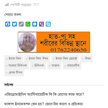
পোস্টটি পড়েছেন:
717
শেয়ার করুন:
F
T
C
W
M
V
S
a
w
o
h
e
i
k
c
i
p
a
s
b
y
e
t
y
t
s
e
p
b
t
L
s
e
r
e
o
e
i
A
n
o
r
n
p
g
k
k
p
e
ইবনে সিনা
ইবনে সিনা ঔষধ
ইবনে সিনা প্রোডাক্ট
ঔষধ
r
ঘরোয়া চিকিৎসা
চিকিৎসা
ডাক্তার
ডায়াবেটিস
হেলথ টিপস
সর্বশেষ
এজিথ্রোমাইসিন অ্যান্টিবায়োটিক কি কি রোগের কাজ করে?
ফাঙ্গাল ইনফেকশন কেন হয়? জেনে নিন কারণ ও প্রতিকার