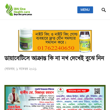
MENU
ডায়াবেটিসে আক্রান্ত কি না নখ দেখেই বুঝে নিন
সোমবার, ১ নভেম্বর ২০২১