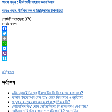
আরো পড়ুন : দীর্ঘস্থায়ী সহবাস করার উপায়
আরও পড়ুন: বীর্যমনি ফল বা মিরছিদানার উপকারিতা
পোস্টটি পড়েছেন:
370
শেয়ার করুন:
Facebook
Twitter
Copy
Link
WhatsApp
Messenger
Viber
Skype
মাঙ্কিপক্স
সর্বশেষ
এজিথ্রোমাইসিন অ্যান্টিবায়োটিক কি কি রোগের কাজ করে?
ফাঙ্গাল ইনফেকশন কেন হয়? জেনে নিন কারণ ও প্রতিকার
ধাতুক্ষয় বা মেহ রোগ এর কারণ ও প্রতিকার কি?
সোরিয়াসিস কি? কোন সোরিয়াসিসের কি রকম লক্ষণ দেখা যায়?
ব্রঙ্কিয়াল ফিস্টুলার কারণ ও প্রতিকার কি? জেনে নিন