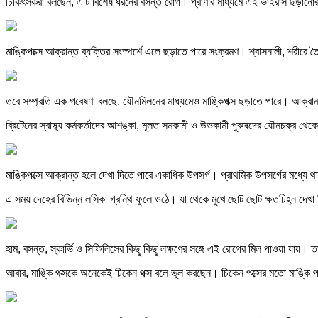
চিকিৎসকরা বলছেন, এটি বিশেষ ধরনের বসন্ত রোগ। প্রাণীর মাধ্যমে এই ভাইরাস ছড়ানোর
মাঙ্কিপক্সে আক্রান্ত ব্যক্তির সংস্পর্শে এলে ছড়াতে পারে সংক্রমণ। শ্বাসনালী, শরীর
তবে সম্প্রতি এক গবেষণা বলছে, যৌনমিলনের মাধ্যমেও মাঙ্কিপক্স ছড়াতে পারে। আক্রান্
ব্রিটেনের স্বাস্থ্য কর্মকর্তাদের আশঙ্কা, মূলত সমকামী ও উভকামী পুরুষদের যৌনচক্র
মাঙ্কিপক্সে আক্রান্ত হলে দেখা দিতে পারে একাধিক উপসর্গ। প্রাথমিক উপসর্গের মধ্যে থা
এ সময় দেহের বিভিন্ন লসিকা গ্রন্থি ফুলে ওঠে। যা থেকে মুখে ছোট ছোট ক্ষতচিহ্ন দেখ
হাম, বসন্ত, স্কার্ভি ও সিফিলিসের কিছু কিছু লক্ষণের সঙ্গে এই রোগের মিল পাওয়া যা
আবার, মাঙ্কি পক্সকে অনেকেই চিকেন পক্স বলে ভুল করছেন। চিকেন পক্সের মতো মাঙ্কি পক