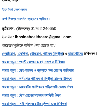
হাজীগঞ্জ, চাঁদপুর।
ইবনে সিনা হেলথ কেয়ার
একটি বিশ্বস্ত অনলাইন স্বাস্থ্যসেবা প্রতিষ্ঠান।
মুঠোফোন
: (
চিকিৎসক)
01762-240650
ই-মেইল :
ibnsinahealthcare@gmail.com
সারাদেশে কুরিয়ার সার্ভিসে ঔষধ পাঠানো হয়।
শ্বেতীরোগ
,
একজিমা
,
যৌনরোগ
,
পাইলস (ফিস্টুলা
) ও
ডায়াবেটিসের
চিকিৎসক।
আরো পড়ুন : শ্বেতী রোগের কারণ, লক্ষ্মণ ও চিকিৎসা
আরো পড়ুন : মেহ-প্রমেহ ও প্রস্রাবে ক্ষয় রোগের প্রতিকার
আরো পড়ুন : অর্শ গেজ পাইলস বা ফিস্টুলা রোগের চিকিৎসা
আরো পড়ুন : ডায়াবেটিস প্রতিকারে শক্তিশালী ভেষজ ঔষধ
আরো পড়ুন : যৌন রোগের শতভাগ কার্যকরী ঔষধ
আরো পড়ুন : নারী-পুরুষের যৌন দুর্বলতা এবং চিকিৎসা