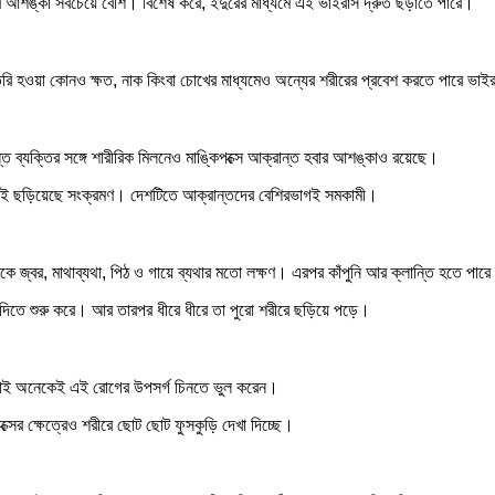
 আশঙ্কা সবচেয়ে বেশি। বিশেষ করে, ইঁদুরের মাধ্যমে এই ভাইরাস দ্রুত ছড়াতে পারে।
ে তৈরি হওয়া কোনও ক্ষত, নাক কিংবা চোখের মাধ্যমেও অন্যের শরীরের প্রবেশ করতে পারে ভাই
ত ব্যক্তির সঙ্গে শারীরিক মিলনেও মাঙ্কিপক্সে আক্রান্ত হবার আশঙ্কাও রয়েছে।
 থেকেই ছড়িয়েছে সংক্রমণ। দেশটিতে আক্রান্তদের বেশিরভাগই সমকামী।
কে জ্বর, মাথাব্যথা, পিঠ ও গায়ে ব্যথার মতো লক্ষণ। এরপর কাঁপুনি আর ক্লান্তি হতে পার
া দিতে শুরু করে। আর তারপর ধীরে ধীরে তা পুরো শরীরে ছড়িয়ে পড়ে।
য়। তাই অনেকেই এই রোগের উপসর্গ চিনতে ভুল করেন।
্সের ক্ষেত্রেও শরীরে ছোট ছোট ফুসকুড়ি দেখা দিচ্ছে।