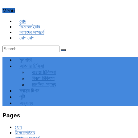
Menu
হোম
ডিসক্লেইমার
আমাদের সম্পর্কে
যোগাযোগ
মূলপাতা
আপনার চিকিত্‍সা
ঘরোয়া চিকিৎসা
বিকল্প চিকিৎসা
মানসিক স্বাস্থ্য
স্বাস্থ্য টিপস
পুষ্টি
অন্যান্য
Pages
হোম
ডিসক্লেইমার