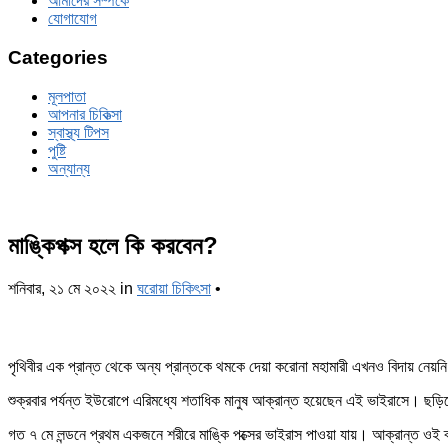
আমাদের সম্পর্কে
যোগাযোগ
Categories
মূলপাতা
আপনার চিকিত্‍সা
স্বাস্থ্য টিপস
পুষ্টি
অন্যান্য
মাঙ্কিপক্স হলে কি করবেন?
শনিবার, ২১ মে ২০২২
in
ঘরোয়া চিকিৎসা
•
পৃথিবীর এক প্রান্ত থেকে অন্য প্রান্তকে থমকে দেয়া করোনা মহামারী এখনও বিদায় নেয়ন
শুক্রবার পর্যন্ত ইউরোপে এরিমধ্যে শতাধিক মানুষ আক্রান্ত হয়েছেন এই ভাইরাসে। ছ
গত ৭ মে লন্ডনে প্রথম একজনে শরীরে মাঙ্কি পক্সের ভাইরাস পাওয়া যায়। আক্রান্ত ওই 