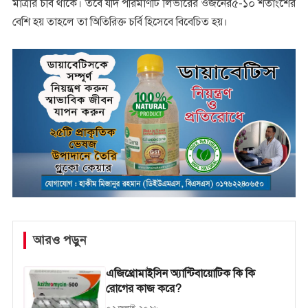
মাত্রার চর্বি থাকে। তবে যদি পরিমাণটি লিভারের ওজনের৫-১০ শতাংশের
বেশি হয় তাহলে তা অিতিরিক্ত চর্বি হিসেবে বিবেচিত হয়।
আরও পড়ুন
এজিথ্রোমাইসিন অ্যান্টিবায়োটিক কি কি
রোগের কাজ করে?