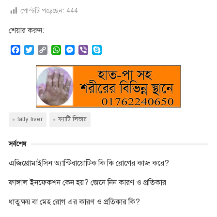
পোস্টটি পড়েছেন:
444
শেয়ার করুন:
F
T
C
W
M
V
S
a
w
o
h
e
i
k
c
i
p
a
s
b
y
e
t
y
t
s
e
p
b
t
L
s
e
r
e
o
e
i
A
n
o
r
n
p
g
k
k
p
e
fatty liver
ফ্যাটি লিভার
r
সর্বশেষ
এজিথ্রোমাইসিন অ্যান্টিবায়োটিক কি কি রোগের কাজ করে?
ফাঙ্গাল ইনফেকশন কেন হয়? জেনে নিন কারণ ও প্রতিকার
ধাতুক্ষয় বা মেহ রোগ এর কারণ ও প্রতিকার কি?