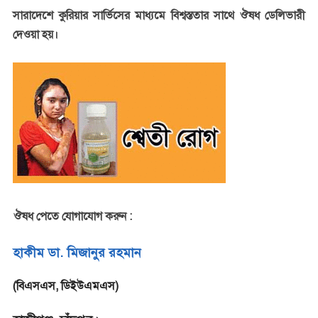
সারাদেশে কুরিয়ার সার্ভিসের মাধ্যমে বিশ্বস্ততার সাথে ঔষধ ডেলিভারী
দেওয়া হয়।
ঔষধ পেতে যোগাযোগ করুন :
হাকীম ডা. মিজানুর রহমান
(বিএসএস, ডিইউএমএস)