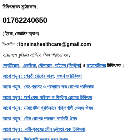
চিকিৎসকের মুঠোফোন
:
01762240650
(
ইমো, হোয়াটস অ্যাপ
)
ই-মেইল :
ibnsinahealthcare@gmail.com
সারাদেশে কুরিয়ার সার্ভিসে ঔষধ পাঠানো হয়।
শ্বেতীরোগ
,
একজিমা
,
যৌনরোগ
,
পাইলস (ফিস্টুলা
) ও
ডায়াবেটিসের
চিকিৎসক।
আরো পড়ুন : শ্বেতী রোগের কারণ, লক্ষ্মণ ও চিকিৎসা
আরো পড়ুন : মেহ-প্রমেহ ও প্রস্রাবে ক্ষয় রোগের প্রতিকার
আরো পড়ুন : অর্শ গেজ পাইলস বা ফিস্টুলা রোগের চিকিৎসা
আরো পড়ুন : ডায়াবেটিস প্রতিকারে শক্তিশালী ভেষজ ঔষধ
আরো পড়ুন : যৌন রোগের শতভাগ কার্যকরী ঔষধ
আরো পড়ুন : নারী-পুরুষের যৌন দুর্বলতা এবং চিকিৎসা
আরো পড়ুন : দীর্ঘস্থায়ী সহবাস করার উপায়