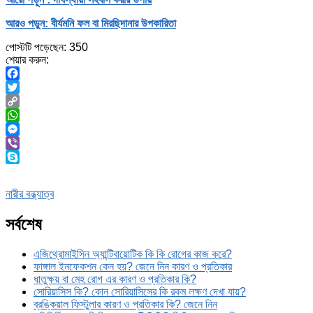
আরও পড়ুন: বীর্যমনি ফল বা মিরছিদানার উপকারিতা
পোস্টটি পড়েছেন:
350
শেয়ার করুন:
Facebook
Twitter
Copy
Link
WhatsApp
Messenger
Viber
Skype
নারীর বন্ধ্যাত্ব
সর্বশেষ
এজিথ্রোমাইসিন অ্যান্টিবায়োটিক কি কি রোগের কাজ করে?
ফাঙ্গাল ইনফেকশন কেন হয়? জেনে নিন কারণ ও প্রতিকার
ধাতুক্ষয় বা মেহ রোগ এর কারণ ও প্রতিকার কি?
সোরিয়াসিস কি? কোন সোরিয়াসিসের কি রকম লক্ষণ দেখা যায়?
ব্রঙ্কিয়াল ফিস্টুলার কারণ ও প্রতিকার কি? জেনে নিন