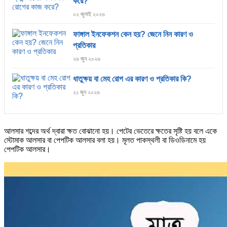
করে?
০২ জুলাই ২০২৬
ফাঙ্গাল ইনফেকশন কেন হয়? জেনে নিন কারণ ও
প্রতিকার
২৬ জুন ২০২৬
ধাতুক্ষয় বা মেহ রোগ এর কারণ ও প্রতিকার কি?
২১ জুন ২০২৬
আলসার শব্দের অর্থ দ্বারা ক্ষত বোঝানো হয়। পেটের ভেতেরে ক্ষতের সৃষ্টি হয় বলে একে
স্টোমাক আলসার বা পেপটিক আলসার বলা হয়। মূলত পাকস্থলী বা ডিওডিনামে হয়
পেপটিক আলসার।