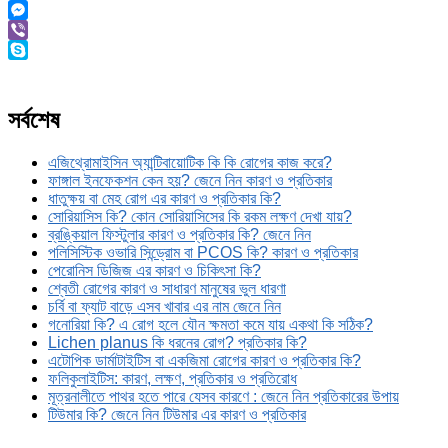
Link
WhatsApp
Messenger
Viber
Skype
সর্বশেষ
এজিথ্রোমাইসিন অ্যান্টিবায়োটিক কি কি রোগের কাজ করে?
ফাঙ্গাল ইনফেকশন কেন হয়? জেনে নিন কারণ ও প্রতিকার
ধাতুক্ষয় বা মেহ রোগ এর কারণ ও প্রতিকার কি?
সোরিয়াসিস কি? কোন সোরিয়াসিসের কি রকম লক্ষণ দেখা যায়?
ব্রঙ্কিয়াল ফিস্টুলার কারণ ও প্রতিকার কি? জেনে নিন
পলিসিস্টিক ওভারি সিন্ড্রোম বা PCOS কি? কারণ ও প্রতিকার
পেরোনিস ডিজিজ এর কারণ ও চিকিৎসা কি?
শ্বেতী রোগের কারণ ও সাধারণ মানুষের ভুল ধারণা
চর্বি বা ফ্যাট বাড়ে এসব খাবার এর নাম জেনে নিন
গনোরিয়া কি? এ রোগ হলে যৌন ক্ষমতা কমে যায় একথা কি সঠিক?
Lichen planus কি ধরনের রোগ? প্রতিকার কি?
এটোপিক ডার্মাটাইটিস বা একজিমা রোগের কারণ ও প্রতিকার কি?
ফলিকুলাইটিস: কারণ, লক্ষণ, প্রতিকার ও প্রতিরোধ
মূত্রনালীতে পাথর হতে পারে যেসব কারণে : জেনে নিন প্রতিকারের উপায়
টিউমার কি? জেনে নিন টিউমার এর কারণ ও প্রতিকার