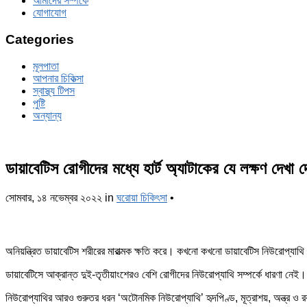
আমাদের সম্পর্কে
যোগাযোগ
Categories
মূলপাতা
আপনার চিকিত্‍সা
স্বাস্থ্য টিপস
পুষ্টি
অন্যান্য
ডায়াবেটিস রোগীদের মধ্যে হার্ট অ্যাটাকের যে লক্ষণ দেখা দ
সোমবার, ১৪ নভেম্বর ২০২২
in
ঘরোয়া চিকিৎসা
•
অনিয়ন্ত্রিত ডায়াবেটিস শরীরের মারাত্মক ক্ষতি করে। কখনো কখনো ডায়াবেটিস নিউরোপ্যাথি ব
ডায়াবেটিসে আক্রান্ত দুই-তৃতীয়াংশেরও বেশি রোগীদের নিউরোপ্যাথি সম্পর্কে ধারণা নেই।
নিউরোপ্যাথির আরও গুরুতর ধরন ‘অটোনমিক নিউরোপ্যাথি’ হৃদপিণ্ড, মূত্রাশয়, অন্ত্র ও র