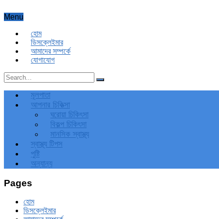
Menu
হোম
ডিসক্লেইমার
আমাদের সম্পর্কে
যোগাযোগ
মূলপাতা
আপনার চিকিত্‍সা
ঘরোয়া চিকিৎসা
বিকল্প চিকিৎসা
মানসিক স্বাস্থ্য
স্বাস্থ্য টিপস
পুষ্টি
অন্যান্য
Pages
হোম
ডিসক্লেইমার