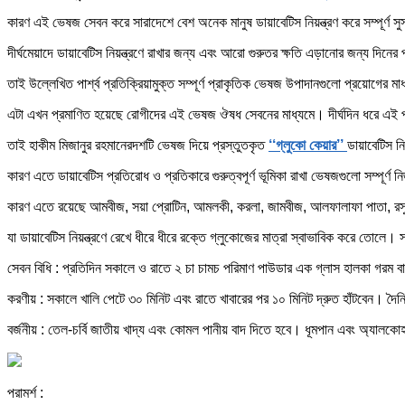
কারণ এই ভেষজ সেবন করে সারাদেশে বেশ অনেক মানুষ ডায়াবেটিস নিয়ন্ত্রণ করে সম্পূর্ণ 
দীর্ঘমেয়াদে ডায়াবেটিস নিয়ন্ত্রণে রাখার জন্য এবং আরো গুরুতর ক্ষতি এড়ানোর জন্য দিনের পর
তাই উল্লেখিত পার্শ্ব প্রতিক্রিয়ামুক্ত সম্পূর্ণ প্রাকৃতিক ভেষজ উপাদানগুলো প্রয়োগের মাধ
এটা এখন প্রমাণিত হয়েছে রোগীদের এই ভেষজ ঔষধ সেবনের মাধ্যমে। দীর্ঘদিন ধরে এই পার
তাই হাকীম মিজানুর রহমানেরদশটি ভেষজ দিয়ে প্রস্তুতকৃত
‘‘গ্লুকো কেয়ার’’
ডায়াবেটিস নি
কারণ এতে ডায়াবেটিস প্রতিরোধ ও প্রতিকারে গুরুত্বপূর্ণ ভূমিকা রাখা ভেষজগুলো সম্পূর্ণ ন
কারণ এতে রয়েছে আমবীজ, সয়া প্রোটিন, আমলকী, করলা, জামবীজ, আলফালাফা পাতা, রসুন
যা ডায়াবেটিস নিয়ন্ত্রণে রেখে ধীরে ধীরে রক্তে গ্লুকোজের মাত্রা স্বাভাবিক করে তোলে।
সেবন বিধি : প্রতিদিন সকালে ও রাতে ২ চা চামচ পরিমাণ পাউডার এক গ্লাস হালকা গরম 
করণীয় : সকালে খালি পেটে ৩০ মিনিট এবং রাতে খাবারের পর ১০ মিনিট দ্রুত হাঁটবেন। দৈ
বর্জনীয় : তেল-চর্বি জাতীয় খাদ্য এবং কোমল পানীয় বাদ দিতে হবে। ধূমপান এবং অ্যালকো
পরামর্শ :