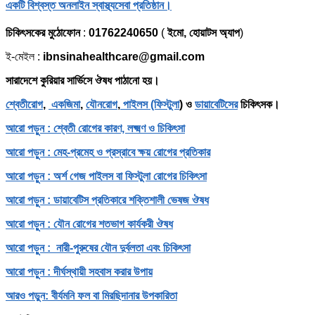
একটি বিশ্বস্ত অনলাইন স্বাস্থ্যসেবা প্রতিষ্ঠান।
চিকিৎসকের মুঠোফোন
:
01762240650
(
ইমো, হোয়াটস অ্যাপ
)
ই-মেইল :
ibnsinahealthcare@gmail.com
সারাদেশে কুরিয়ার সার্ভিসে ঔষধ পাঠানো হয়।
শ্বেতীরোগ
,
একজিমা
,
যৌনরোগ
,
পাইলস (ফিস্টুলা
) ও
ডায়াবেটিসের
চিকিৎসক।
আরো পড়ুন : শ্বেতী রোগের কারণ, লক্ষ্মণ ও চিকিৎসা
আরো পড়ুন : মেহ-প্রমেহ ও প্রস্রাবে ক্ষয় রোগের প্রতিকার
আরো পড়ুন : অর্শ গেজ পাইলস বা ফিস্টুলা রোগের চিকিৎসা
আরো পড়ুন : ডায়াবেটিস প্রতিকারে শক্তিশালী ভেষজ ঔষধ
আরো পড়ুন : যৌন রোগের শতভাগ কার্যকরী ঔষধ
আরো পড়ুন : নারী-পুরুষের যৌন দুর্বলতা এবং চিকিৎসা
আরো পড়ুন : দীর্ঘস্থায়ী সহবাস করার উপায়
আরও পড়ুন: বীর্যমনি ফল বা মিরছিদানার উপকারিতা