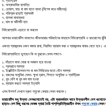
৩. গ্যাস্ট্রিক
৪. অস্বাভাবিক ক্লান্তি
৫. চোয়াল, ঘাড় বা বাম হাতে ব্যথা (বিশেষ করে নারীদের)
৬. পরিশ্রম ছাড়াই শ্বাসকষ্ট
৭. হালকা মাথাব্যথা
৮. ঘাম বা আঁটসাঁট হাত
নিউরোপ্যাথি এড়াতে যা করবেন
আপনার ডায়াবেটিস থাকলেও জীবনধারার পরিবর্তনের মাধ্যমে নিউরোপ্যাথি ও হৃদরোগের ঝুঁক
এজন্য স্বাস্থ্যকর ওজন বজায় রাখা, নিয়মিত ব্যায়াম করা ও স্বাস্থ্যকর খাবার খেতে হবে।
নিউরোপ্যাথিতে ভুগছেন কি না বুঝবেন যেসব লক্ষণে-
১. দাঁড়ালে মাথা ঘোরা বা অজ্ঞান হয়ে যাওয়া
২. প্রস্রাবে সমস্যা
৩. ইরেক্টাইল ডিসফাংশন বা কম লিবিডোর মতো যৌন সমস্যা
৪. হজমের অসুবিধা যেমন- ক্ষুধা হ্রাস, গিলতে অসুবিধা ও গ্যাস্ট্রিক
৫. খুব বেশি বা খুব কম ঘাম হওয়া
৬. ব্যায়াম করতে সমস্যা ইত্যাদি
এসব উপসর্গ দেখলে দ্রুত গ্লুকো কেয়ার সেবন করবেন।
ডায়াবেটিস শুধু উন্নত দেশগুলোতেই নয়, এটা ক্রমবর্ধমান ভাবে উন্নয়নশীল দেশ গুলোতেও
ছাড়াও বেশ কিছু ধরনের ভেষজ দ্বারা তৈরি পার্শ্বপ্রতিক্রিয়াহীন ঔষধ
গ্লুকো কেয়ার
সেবন ক