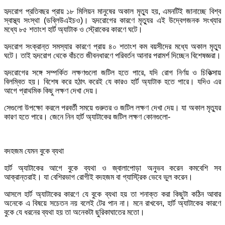
হৃদরোগ প্রতিবছর প্রায় ১৮ মিলিয়ন মানুষের অকাল মৃত্যু হয়, এমনটিই জানাচ্ছে বিশ্ব
স্বাস্থ্য সংস্থা (ডব্লিউএইচও)। হৃদরোগের কারণে মৃত্যুর এই উদ্বেগজনক সংখ্যার
মধ্যে ৮৫ শতাংশ হার্ট অ্যাটাক ও স্ট্রোকের কারণে ঘটে।
হৃদরোগ সংক্রান্ত সমস্যার কারণে প্রায় ৪০ শতাংশ কম বয়সীদের মধ্যে অকাল মৃত্যু
ঘটে। তাই হৃদরোগ থেকে বাঁচতে জীবনধারণে পরিবর্তন আনার পরামর্শ দিচ্ছেন বিশেষজ্ঞরা।
হৃদরোগের সঙ্গে সম্পর্কিত লক্ষণগুলো জটিল হতে পারে, যদি রোগ নির্ণয় ও চিকিত্সায়
বিলম্বিত হয়। বিশেষ করে হঠাৎ করেই যে কারও হার্ট অ্যাটাক হতে পারে। যদিও এর
আগে প্রাথমিক কিছু লক্ষণ দেখা দেয়।
সেগুলো উপক্ষো করলে পরবর্তী সময়ে গুরুতর ও জটিল লক্ষণ দেখা দেয়। যা অকাল মৃত্যুর
কারণ হতে পারে। জেনে নিন হার্ট অ্যাটাকের জটিল লক্ষণ কোনগুলো-
বদহজম যেমন বুকে ব্যথা
হার্ট অ্যাটাকের আগে বুকে ব্যথা ও জ্বালাপোড়া অনুভব করেন কমবেশি সব
আক্রান্তরাই। যা বেশিরভাগ রোগীই বদহজম বা গ্যাস্ট্রিক ভেবে ভুল করেন।
আসলে হার্ট অ্যাটাকের কারণে যে বুকে ব্যথা হয় তা শনাক্ত করা কিছুটা কঠিন আবার
অনেকে এ বিষয়ে সচেতন নয় বলেই টের পান না। মনে রাখবেন, হার্ট অ্যাটাকের কারণে
বুকে যে ধরনের ব্যথা হয় তা অনেকটা ছুরিকাঘাতের মতো।