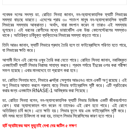
গবেষক দলের সদস্য ডা. রোহিত সিনহা জানান, নন-অ্যালকোহলিক ফ্যাটি লিভারের
সমস্যা বাড়ছে ভারতে। এদেশের প্রায় ৩০ শতাংশ মানুষ নন-অ্যালকোহলিক ফ্যাটি
লিভারের সমস্যায় আক্রান্ত। অর্থাৎ, যারা মদপান করেন না তারাও এই সমস্যায়
ভুগছেন। এই ধরনের রোগীদের মধ্যে ডায়াবেটিস এবং উচ্চ কোলেস্টেরলের সমস্যাও
থাকে। অতিরিক্ত চর্বিযুক্ত ব্যক্তিদের লিভারের সমস্যা বাড়তে পারে।
তিনি আরও জানান, ফ্যাটি লিভারে প্রদাহ তৈরি হলে তা ফাইব্রোসিসে পরিণত হতে পারে,
যা লিভারের ক্ষতি করে।
আগামী দিনে এই রোগের ওষুধ তৈরি করা যেতে পারে। রোহিত সিনহা জানান, নবাবিষ্কৃত
এনজাইমটি ফ্যাটি লিভার নিরাময় সাহায্য করবে। প্রথম পর্যায়ে ইঁদুরের ওপর করা পরীক্ষা
সফল হয়েছে। এবার মানবদেহে তা প্রয়োগ করা হবে।
ডা. রোহিত সিনহার মতে, লিভারে এক্সট্রা সেলুলার আরএনএ নামে একটি অণু রয়েছে। এই
অণু লিভারে আঘাত করলে প্রদাহ বাড়ে লিভার ফাইব্রোসিস সৃষ্টি করে। এটি প্রতিরোধ
করার জন্য এনজাইম RNASE-1 আবিষ্কার করা গিয়েছে।
ডা. রোহিত সিনহা বলেন, নন-অ্যালকোহলিক ফ্যাটি লিভার ডিজিজ একটি জীবনচর্যাগত
রোগ। যারা অ্যালকোহল পান করেন না তাদেরও এই রোগ হতে পারে। এই রোগে
অতিরিক্ত চর্বি জমে। এতে ক্ষতি হয়। লিভার ফুলে যায় এবং ফাইব্রোসিস সৃষ্টি করে।
যদি সময় মতো চিকিৎসা না করা হয়, তাহলে লিভার সিরোসিসের কারণ হতে পারে।
হার্ট অ্যাটাকের আগ মুহূর্তেই দেখা দেয় জটিল ৫ লক্ষণ