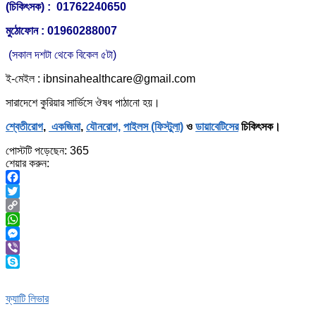
(চিকিৎসক) : 01762240650
মুঠোফোন : 01960288007
(সকাল দশটা থেকে বিকেল ৫টা)
ই-মেইল : ibnsinahealthcare@gmail.com
সারাদেশে কুরিয়ার সার্ভিসে ঔষধ পাঠানো হয়।
শ্বেতীরোগ
,
একজিমা
,
যৌনরোগ,
পাইলস (ফিস্টুলা)
ও
ডায়াবেটিসের
চিকিৎসক।
পোস্টটি পড়েছেন:
365
শেয়ার করুন:
Facebook
Twitter
Copy
Link
WhatsApp
Messenger
Viber
Skype
ফ্যাটি লিভার