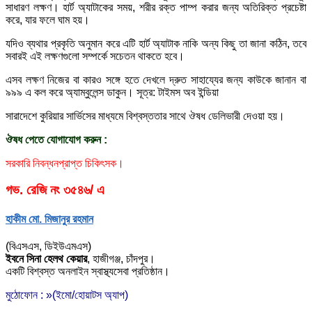
সাধারণ লক্ষণ। হার্ট অ্যাটাকের সময়, শরীর রক্ত পাম্প করার জন্য অতিরিক্ত প্রচেষ্টা
করে, যার ফলে ঘাম হয়।
যদিও ব্যথার প্রকৃতি অনুমান করে এটি হার্ট অ্যাটাক নাকি অন্য কিছু তা জানা কঠিন, তবে
সবারই এই লক্ষণগুলো সম্পর্কে সচেতন থাকতে হবে।
এসব লক্ষণ নিজের বা কারও সঙ্গে হতে দেখলে দ্রুত সাহায্যের জন্য কাউকে জানান বা
৯৯৯ এ কল করে অ্যাম্বুলেন্স ডাকুন। সূত্র: টাইমস অব ইন্ডিয়া
সারাদেশে কুরিয়ার সার্ভিসের মাধ্যমে বিশ্বস্ততার সাথে ঔষধ ডেলিভারী দেওয়া হয়।
ঔষধ পেতে যোগাযোগ করুন :
সরকারি নিবন্ধনপ্রাপ্ত চিকিৎসক।
গভ. রেজি নং ৩৫৪৬/ এ
হাকীম মো. মিজানুর রহমান
(বিএসএস, ডিইউএমএস)
ইবনে সিনা হেলথ কেয়ার
,
হাজীগঞ্জ, চাঁদপুর।
একটি বিশ্বস্ত অনলাইন স্বাস্থ্যসেবা প্রতিষ্ঠান।
মুঠোফোন : »(ইমো/হোয়াটস অ্যাপ)